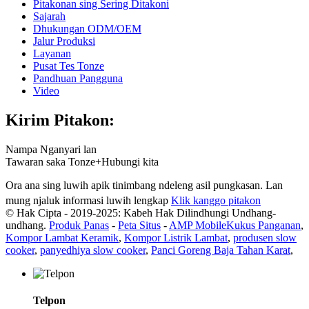
Pitakonan sing Sering Ditakoni
Sajarah
Dhukungan ODM/OEM
Jalur Produksi
Layanan
Pusat Tes Tonze
Pandhuan Pangguna
Video
Kirim Pitakon:
Nampa Nganyari lan
Tawaran saka Tonze+Hubungi kita
Ora ana sing luwih apik tinimbang ndeleng asil pungkasan. Lan
mung njaluk informasi luwih lengkap
Klik kanggo pitakon
© Hak Cipta - 2019-2025: Kabeh Hak Dilindhungi Undhang-
undhang.
Produk Panas
-
Peta Situs
-
AMP Mobile
Kukus Panganan
,
Kompor Lambat Keramik
,
Kompor Listrik Lambat
,
produsen slow
cooker
,
panyedhiya slow cooker
,
Panci Goreng Baja Tahan Karat
,
Telpon