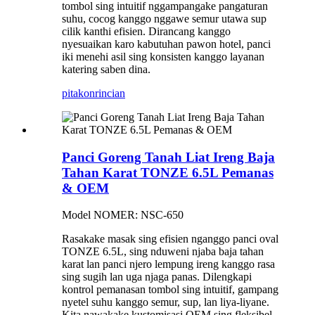
tombol sing intuitif nggampangake pangaturan
suhu, cocog kanggo nggawe semur utawa sup
cilik kanthi efisien. Dirancang kanggo
nyesuaikan karo kabutuhan pawon hotel, panci
iki menehi asil sing konsisten kanggo layanan
katering saben dina.
pitakon
rincian
Panci Goreng Tanah Liat Ireng Baja
Tahan Karat TONZE 6.5L Pemanas
& OEM
Model NOMER: NSC-650
Rasakake masak sing efisien nganggo panci oval
TONZE 6.5L, sing nduweni njaba baja tahan
karat lan panci njero lempung ireng kanggo rasa
sing sugih lan uga njaga panas. Dilengkapi
kontrol pemanasan tombol sing intuitif, gampang
nyetel suhu kanggo semur, sup, lan liya-liyane.
Kita nawakake kustomisasi OEM sing fleksibel,