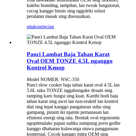
kalebu branding, tampilan, lan tweak fungsional,
cocog kanggo bisnis sing nggoleki solusi
peralatan masak sing disesuaikan.
pitakon
rincian
Panci Lambat Baja Tahan Karat
Oval OEM TONZE 4.5L nganggo
Kontrol Kenop
Model NOMER: NSC-350
Panci slow cooker baja tahan karat oval 4.5L lan
5.6L saka TONZE nggabungake desain sing
ramping karo fungsi sing kuat. Kanthi bodi baja
tahan karat sing awet lan non-reaktif lan kontrol
dial sing tepat kanggo pangaturan suhu sing
gampang, piranti iki njamin pemanasan lan
efisiensi energi sing rata. Bentuk oval ergonomis
ngoptimalake papan nalika nampung porsi gedhe
kanggo dhaharan kulawarga utawa panggunaan
komersial. Cocok kanggo mitra OEM sing