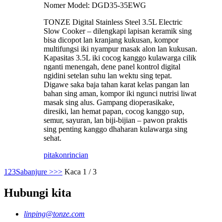
Nomer Model: DGD35-35EWG
TONZE Digital Stainless Steel 3.5L Electric
Slow Cooker – dilengkapi lapisan keramik sing
bisa dicopot lan kranjang kukusan, kompor
multifungsi iki nyampur masak alon lan kukusan.
Kapasitas 3.5L iki cocog kanggo kulawarga cilik
nganti menengah, dene panel kontrol digital
ngidini setelan suhu lan wektu sing tepat.
Digawe saka baja tahan karat kelas pangan lan
bahan sing aman, kompor iki ngunci nutrisi liwat
masak sing alus. Gampang dioperasikake,
diresiki, lan hemat papan, cocog kanggo sup,
semur, sayuran, lan biji-bijian – pawon praktis
sing penting kanggo dhaharan kulawarga sing
sehat.
pitakon
rincian
1
2
3
Sabanjure >
>>
Kaca 1 / 3
Hubungi kita
linping@tonze.com