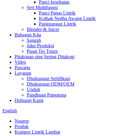
Panci kesehatan
Seri Multifungsi
Panci Panas Listrik
Kothak Nedha Awang Listrik
Panggangan Listrik
Blender & Juicer
Babagan Kita
Sajarah
Jalur Produksi
Pusat Tes Tonze
Pitakonan sing Sering Ditakoni
Video
Pawarta
Layanan
Dhukungan Sertifikasi
Dhukungan ODM/OEM
Unduh
Pandhuan Pangguna
Hubungi Kami
English
Ngarep
Produk
Kompor Listrik Lambat