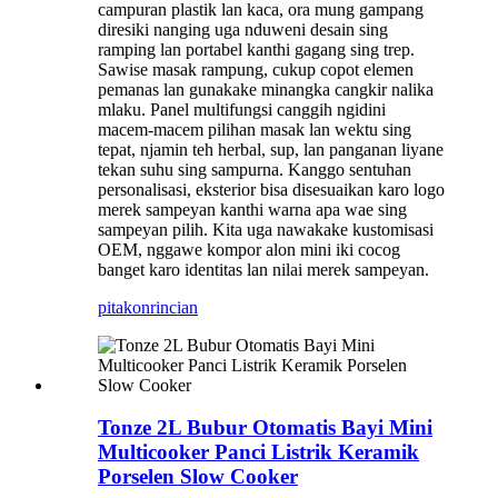
campuran plastik lan kaca, ora mung gampang
diresiki nanging uga nduweni desain sing
ramping lan portabel kanthi gagang sing trep.
Sawise masak rampung, cukup copot elemen
pemanas lan gunakake minangka cangkir nalika
mlaku. Panel multifungsi canggih ngidini
macem-macem pilihan masak lan wektu sing
tepat, njamin teh herbal, sup, lan panganan liyane
tekan suhu sing sampurna. Kanggo sentuhan
personalisasi, eksterior bisa disesuaikan karo logo
merek sampeyan kanthi warna apa wae sing
sampeyan pilih. Kita uga nawakake kustomisasi
OEM, nggawe kompor alon mini iki cocog
banget karo identitas lan nilai merek sampeyan.
pitakon
rincian
Tonze 2L Bubur Otomatis Bayi Mini
Multicooker Panci Listrik Keramik
Porselen Slow Cooker