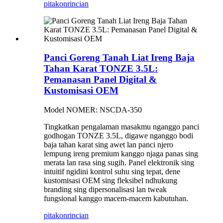
pitakon
rincian
Panci Goreng Tanah Liat Ireng Baja
Tahan Karat TONZE 3.5L:
Pemanasan Panel Digital &
Kustomisasi OEM
Model NOMER: NSCDA-350
Tingkatkan pengalaman masakmu nganggo panci
godhogan TONZE 3.5L, digawe nganggo bodi
baja tahan karat sing awet lan panci njero
lempung ireng premium kanggo njaga panas sing
merata lan rasa sing sugih. Panel elektronik sing
intuitif ngidini kontrol suhu sing tepat, dene
kustomisasi OEM sing fleksibel ndhukung
branding sing dipersonalisasi lan tweak
fungsional kanggo macem-macem kabutuhan.
pitakon
rincian