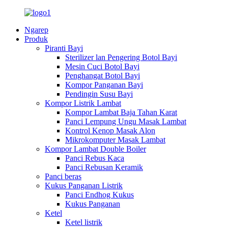
Ngarep
Produk
Piranti Bayi
Sterilizer lan Pengering Botol Bayi
Mesin Cuci Botol Bayi
Penghangat Botol Bayi
Kompor Panganan Bayi
Pendingin Susu Bayi
Kompor Listrik Lambat
Kompor Lambat Baja Tahan Karat
Panci Lempung Ungu Masak Lambat
Kontrol Kenop Masak Alon
Mikrokomputer Masak Lambat
Kompor Lambat Double Boiler
Panci Rebus Kaca
Panci Rebusan Keramik
Panci beras
Kukus Panganan Listrik
Panci Endhog Kukus
Kukus Panganan
Ketel
Ketel listrik