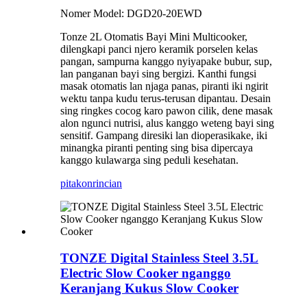
Nomer Model: DGD20-20EWD
Tonze 2L Otomatis Bayi Mini Multicooker,
dilengkapi panci njero keramik porselen kelas
pangan, sampurna kanggo nyiyapake bubur, sup,
lan panganan bayi sing bergizi. Kanthi fungsi
masak otomatis lan njaga panas, piranti iki ngirit
wektu tanpa kudu terus-terusan dipantau. Desain
sing ringkes cocog karo pawon cilik, dene masak
alon ngunci nutrisi, alus kanggo weteng bayi sing
sensitif. Gampang diresiki lan dioperasikake, iki
minangka piranti penting sing bisa dipercaya
kanggo kulawarga sing peduli kesehatan.
pitakon
rincian
TONZE Digital Stainless Steel 3.5L
Electric Slow Cooker nganggo
Keranjang Kukus Slow Cooker