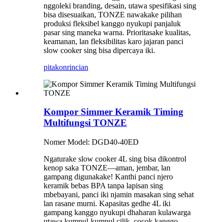
nggoleki branding, desain, utawa spesifikasi sing
bisa disesuaikan, TONZE nawakake pilihan
produksi fleksibel kanggo nyukupi panjaluk
pasar sing maneka warna. Prioritasake kualitas,
keamanan, lan fleksibilitas karo jajaran panci
slow cooker sing bisa dipercaya iki.
pitakon
rincian
Kompor Simmer Keramik Timing
Multifungsi TONZE
Nomer Model: DGD40-40ED
Ngaturake slow cooker 4L sing bisa dikontrol
kenop saka TONZE—aman, jembar, lan
gampang digunakake! Kanthi panci njero
keramik bebas BPA tanpa lapisan sing
mbebayani, panci iki njamin masakan sing sehat
lan rasane murni. Kapasitas gedhe 4L iki
gampang kanggo nyukupi dhaharan kulawarga
utawa kumpul-kumpul cilik, cocok kanggo