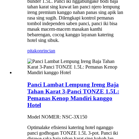
bunder 1.5L. Panci iki nggabungake bodi baja
tahan karat sing kuwat lan panci njero lempung
ireng premium kanggo nahan panas sing apik lan
rasa sing sugih. Dilengkapi kontrol pemanas
tombol independen saben panci, panci iki bisa
masak macem-macem masakan kanthi
bebarengan, cocog kanggo layanan katering
hotel sing sibuk.
pitakon
rincian
Panci Lambat Lempung Ireng Baja
Tahan Karat 3-Panci TONZE 1.5L:
Pemanas Kenop Mandiri kanggo
Hotel
Model NOMER: NSC-3X150
Optimalake efisiensi katering hotel nganggo
panci godhogan TONZE 1.5L 3-pot. Panci iki
digawe saka baja tahan karat sing kokoh lan