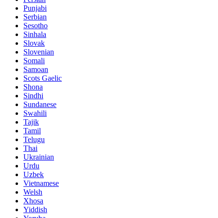
Punjabi
Serbian
Sesotho
Sinhala
Slovak
Slovenian
Somali
Samoan
Scots Gaelic
Shona
Sindhi
Sundanese
Swahili
Tajik
Tamil
Telugu
Thai
Ukrainian
Urdu
Uzbek
Vietnamese
Welsh
Xhosa
Yiddish