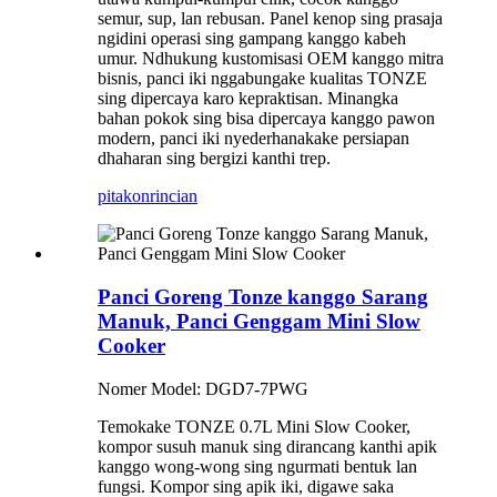
semur, sup, lan rebusan. Panel kenop sing prasaja
ngidini operasi sing gampang kanggo kabeh
umur. Ndhukung kustomisasi OEM kanggo mitra
bisnis, panci iki nggabungake kualitas TONZE
sing dipercaya karo kepraktisan. Minangka
bahan pokok sing bisa dipercaya kanggo pawon
modern, panci iki nyederhanakake persiapan
dhaharan sing bergizi kanthi trep.
pitakon
rincian
Panci Goreng Tonze kanggo Sarang
Manuk, Panci Genggam Mini Slow
Cooker
Nomer Model: DGD7-7PWG
Temokake TONZE 0.7L Mini Slow Cooker,
kompor susuh manuk sing dirancang kanthi apik
kanggo wong-wong sing ngurmati bentuk lan
fungsi. Kompor sing apik iki, digawe saka