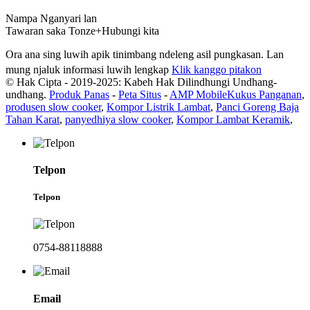
Nampa Nganyari lan
Tawaran saka Tonze+Hubungi kita
Ora ana sing luwih apik tinimbang ndeleng asil pungkasan. Lan
mung njaluk informasi luwih lengkap
Klik kanggo pitakon
© Hak Cipta - 2019-2025: Kabeh Hak Dilindhungi Undhang-
undhang.
Produk Panas
-
Peta Situs
-
AMP Mobile
Kukus Panganan
,
produsen slow cooker
,
Kompor Listrik Lambat
,
Panci Goreng Baja
Tahan Karat
,
panyedhiya slow cooker
,
Kompor Lambat Keramik
,
Telpon
Telpon
0754-88118888
Email