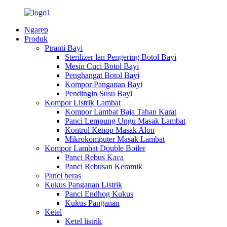
Ngarep
Produk
Piranti Bayi
Sterilizer lan Pengering Botol Bayi
Mesin Cuci Botol Bayi
Penghangat Botol Bayi
Kompor Panganan Bayi
Pendingin Susu Bayi
Kompor Listrik Lambat
Kompor Lambat Baja Tahan Karat
Panci Lempung Ungu Masak Lambat
Kontrol Kenop Masak Alon
Mikrokomputer Masak Lambat
Kompor Lambat Double Boiler
Panci Rebus Kaca
Panci Rebusan Keramik
Panci beras
Kukus Panganan Listrik
Panci Endhog Kukus
Kukus Panganan
Ketel
Ketel listrik