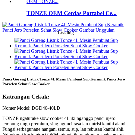
TONZE OEM Cerdas Portabel Ce...
Loading...
Panci Goreng Listrik Tonze 4L Mesin Pembuat Sup Keramik Panci Jero
Porselen Sehat Slow Cooker
Katrangan Cekak:
Nomer Model: DGD40-40LD
TONZE ngaturake slow cooker 4L iki nganggo panci njero
lempung ungu premium, sing ngunci rasa lan nutrisi kanthi alami.
Fungsi serbagunane nangani semur, sup, lan rebusan kanthi ahli.
Ndhukung kustomisasi OEM, piranti iki nyukupi maneka warna