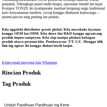
panjaluk. Dilengkapi panel multi-fungsi, operasine intuitif lan tepat.
Kompor TONZE iki nyampurake manfaat lempung ungu tradisional
karo kenyamanan modern, cocog kanggo dhaharan kulawarga—
piranti pawon sing penting lan praktis.
Kita nggoleki distributor grosir global. Kita nawakake layanan
kanggo OEM lan ODM. Kita duwe tim R&D kanggo ngrancang
produk impen sampeyan. Kita siap nampa pitakon babagan
produk utawa pesenan kita. Pembayaran: T/T, L/C. Mangga klik
link ing ngisor iki kanggo diskusi luwih lanjut.
Kirim email menyang kita
Whatsapp
Rincian Produk
Tag Produk
Unduh Pandhuan Pandhuan ing Kene