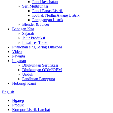
Panci kesehatan
Seri Multifungsi
Panci Panas Listrik
Kothak Nedha Awang Listrik
Panggangan Listrik
Blender & Juicer
Babagan Kita
Sajarah
Jalur Produksi
Pusat Tes Tonze
Pitakonan sing Sering Ditakoni
Video
Pawarta
Layanan
Dhukungan Sertifikasi
Dhukungan ODM/OEM
Unduh
Pandhuan Pangguna
Hubungi Kami
English
Ngarep
Produk
Kompor Listrik Lambat