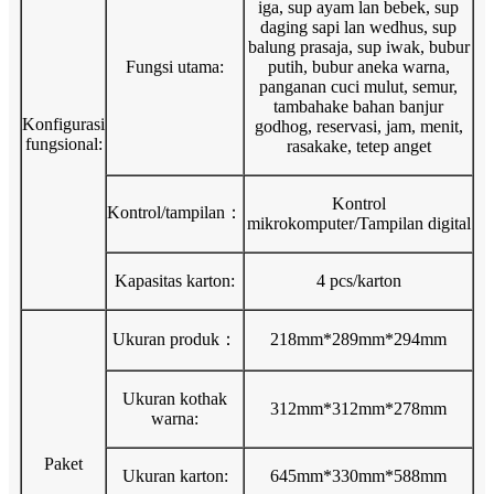
iga, sup ayam lan bebek, sup
daging sapi lan wedhus, sup
balung prasaja, sup iwak, bubur
Fungsi utama:
putih, bubur aneka warna,
panganan cuci mulut, semur,
tambahake bahan banjur
Konfigurasi
godhog, reservasi, jam, menit,
fungsional:
rasakake, tetep anget
Kontrol
Kontrol/tampilan：
mikrokomputer/Tampilan digital
Kapasitas karton:
4 pcs/karton
Ukuran produk：
218mm*289mm*294mm
Ukuran kothak
312mm*312mm*278mm
warna:
Paket
Ukuran karton:
645mm*330mm*588mm