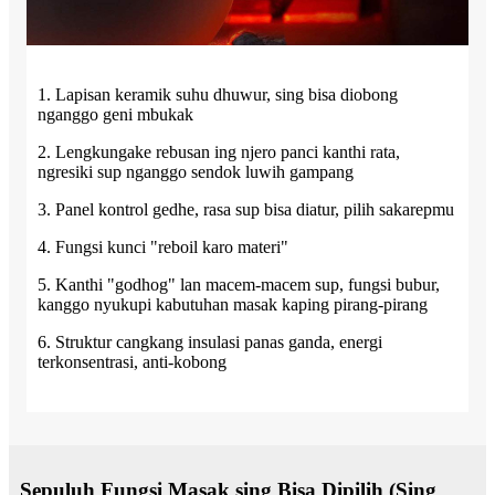
1. Lapisan keramik suhu dhuwur, sing bisa diobong
nganggo geni mbukak
2. Lengkungake rebusan ing njero panci kanthi rata,
ngresiki sup nganggo sendok luwih gampang
3. Panel kontrol gedhe, rasa sup bisa diatur, pilih sakarepmu
4. Fungsi kunci "reboil karo materi"
5. Kanthi "godhog" lan macem-macem sup, fungsi bubur,
kanggo nyukupi kabutuhan masak kaping pirang-pirang
6. Struktur cangkang insulasi panas ganda, energi
terkonsentrasi, anti-kobong
Sepuluh Fungsi Masak sing Bisa Dipilih (Sing