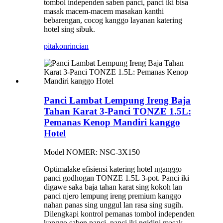
tombol independen saben panci, panci iki bisa
masak macem-macem masakan kanthi
bebarengan, cocog kanggo layanan katering
hotel sing sibuk.
pitakon
rincian
Panci Lambat Lempung Ireng Baja
Tahan Karat 3-Panci TONZE 1.5L:
Pemanas Kenop Mandiri kanggo
Hotel
Model NOMER: NSC-3X150
Optimalake efisiensi katering hotel nganggo
panci godhogan TONZE 1.5L 3-pot. Panci iki
digawe saka baja tahan karat sing kokoh lan
panci njero lempung ireng premium kanggo
nahan panas sing unggul lan rasa sing sugih.
Dilengkapi kontrol pemanas tombol independen
kanggo saben panci, panci iki ngidini masak