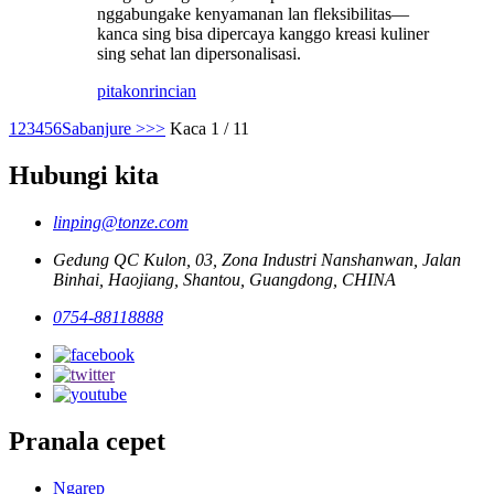
nggabungake kenyamanan lan fleksibilitas—
kanca sing bisa dipercaya kanggo kreasi kuliner
sing sehat lan dipersonalisasi.
pitakon
rincian
1
2
3
4
5
6
Sabanjure >
>>
Kaca 1 / 11
Hubungi kita
linping@tonze.com
Gedung QC Kulon, 03, Zona Industri Nanshanwan, Jalan
Binhai, Haojiang, Shantou, Guangdong, CHINA
0754-88118888
Pranala cepet
Ngarep