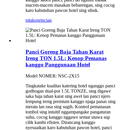
macem-macem masakan bebarengan, sing cocog
karo kabutuhan pawon hotel sing sibuk.
pitakon
rincian
Panci Goreng Baja Tahan Karat
Ireng TON 1.5L: Kenop Pemanas
kanggo Panggunaan Hotel
Model NOMER: NSC-2X15
Tingkatake kualitas katering hotel nganggo panci
godhogan dual-pot 1.5L TONZE, sing digawe
saka baja tahan karat sing awet lan panci njero
lempung ireng premium kanggo njaga panas sing
merata lan rasa sing sugih. Kontrol pemanasan
tombol sing intuitif nggampangake pangaturan
suhu, cocog kanggo nggawe semur utawa sup
cilik kanthi efisien. Dirancang kanggo
nyesuaikan karo kabutuhan pawon hotel, panci