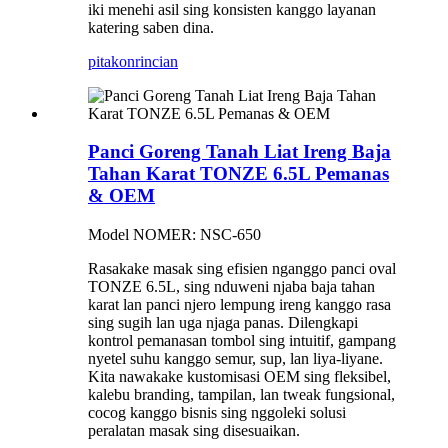
iki menehi asil sing konsisten kanggo layanan
katering saben dina.
pitakon
rincian
Panci Goreng Tanah Liat Ireng Baja
Tahan Karat TONZE 6.5L Pemanas
& OEM
Model NOMER: NSC-650
Rasakake masak sing efisien nganggo panci oval
TONZE 6.5L, sing nduweni njaba baja tahan
karat lan panci njero lempung ireng kanggo rasa
sing sugih lan uga njaga panas. Dilengkapi
kontrol pemanasan tombol sing intuitif, gampang
nyetel suhu kanggo semur, sup, lan liya-liyane.
Kita nawakake kustomisasi OEM sing fleksibel,
kalebu branding, tampilan, lan tweak fungsional,
cocog kanggo bisnis sing nggoleki solusi
peralatan masak sing disesuaikan.