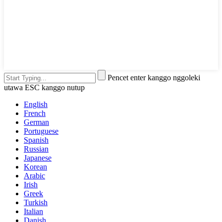
Pencet enter kanggo nggoleki
utawa ESC kanggo nutup
English
French
German
Portuguese
Spanish
Russian
Japanese
Korean
Arabic
Irish
Greek
Turkish
Italian
Danish