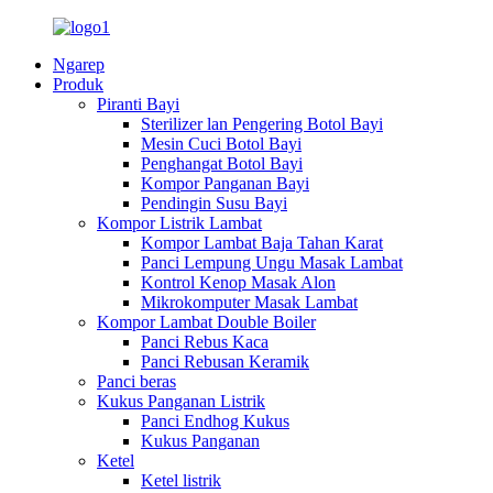
Ngarep
Produk
Piranti Bayi
Sterilizer lan Pengering Botol Bayi
Mesin Cuci Botol Bayi
Penghangat Botol Bayi
Kompor Panganan Bayi
Pendingin Susu Bayi
Kompor Listrik Lambat
Kompor Lambat Baja Tahan Karat
Panci Lempung Ungu Masak Lambat
Kontrol Kenop Masak Alon
Mikrokomputer Masak Lambat
Kompor Lambat Double Boiler
Panci Rebus Kaca
Panci Rebusan Keramik
Panci beras
Kukus Panganan Listrik
Panci Endhog Kukus
Kukus Panganan
Ketel
Ketel listrik