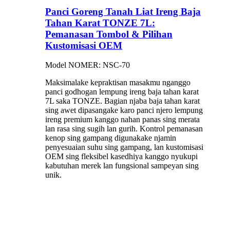
Panci Goreng Tanah Liat Ireng Baja
Tahan Karat TONZE 7L:
Pemanasan Tombol & Pilihan
Kustomisasi OEM
Model NOMER: NSC-70
Maksimalake kepraktisan masakmu nganggo
panci godhogan lempung ireng baja tahan karat
7L saka TONZE. Bagian njaba baja tahan karat
sing awet dipasangake karo panci njero lempung
ireng premium kanggo nahan panas sing merata
lan rasa sing sugih lan gurih. Kontrol pemanasan
kenop sing gampang digunakake njamin
penyesuaian suhu sing gampang, lan kustomisasi
OEM sing fleksibel kasedhiya kanggo nyukupi
kabutuhan merek lan fungsional sampeyan sing
unik.