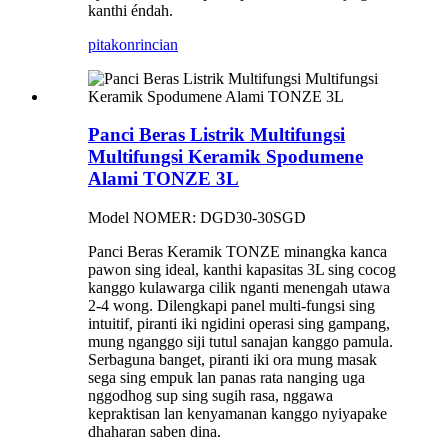
kanthi éndah.
pitakon
rincian
Panci Beras Listrik Multifungsi
Multifungsi Keramik Spodumene
Alami TONZE 3L
Model NOMER: DGD30-30SGD
Panci Beras Keramik TONZE minangka kanca
pawon sing ideal, kanthi kapasitas 3L sing cocog
kanggo kulawarga cilik nganti menengah utawa
2-4 wong. Dilengkapi panel multi-fungsi sing
intuitif, piranti iki ngidini operasi sing gampang,
mung nganggo siji tutul sanajan kanggo pamula.
Serbaguna banget, piranti iki ora mung masak
sega sing empuk lan panas rata nanging uga
nggodhog sup sing sugih rasa, nggawa
kepraktisan lan kenyamanan kanggo nyiyapake
dhaharan saben dina.