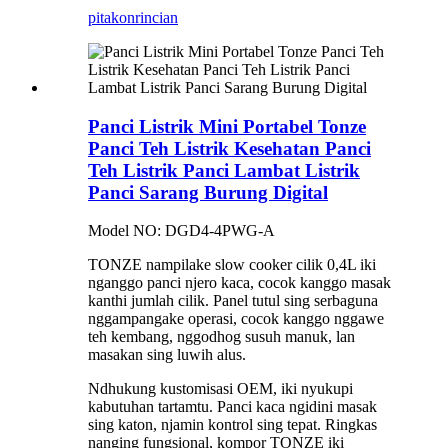
pitakon
rincian
Panci Listrik Mini Portabel Tonze
Panci Teh Listrik Kesehatan Panci
Teh Listrik Panci Lambat Listrik
Panci Sarang Burung Digital
Model NO: DGD4-4PWG-A
TONZE nampilake slow cooker cilik 0,4L iki
nganggo panci njero kaca, cocok kanggo masak
kanthi jumlah cilik. Panel tutul sing serbaguna
nggampangake operasi, cocok kanggo nggawe
teh kembang, nggodhog susuh manuk, lan
masakan sing luwih alus.
Ndhukung kustomisasi OEM, iki nyukupi
kabutuhan tartamtu. Panci kaca ngidini masak
sing katon, njamin kontrol sing tepat. Ringkas
nanging fungsional, kompor TONZE iki