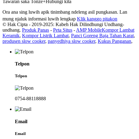
Tawaran saka Tonze+Hubungi kita
Ora ana sing luwih apik tinimbang ndeleng asil pungkasan. Lan
mung njaluk informasi luwih lengkap
Klik kanggo pitakon
© Hak Cipta - 2019-2025: Kabeh Hak Dilindhungi Undhang-
undhang.
Produk Panas
-
Peta Situs
-
AMP Mobile
Kompor Lambat
Keramik
,
Kompor Listrik Lambat
,
Panci Goreng Baja Tahan Karat
,
produsen slow cooker
,
panyedhiya slow cooker
,
Kukus Panganan
,
Telpon
Telpon
0754-88118888
Email
Email