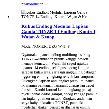
pitakon
rincian
Kukus Endhog Modular Lapisan
Ganda TONZE 14 Endhog: Kontrol
Wajan & Kenop
Model NOMER: DZG-W414F
Ngaturaken panci endhog multifungsi saking
TONZE—tambahan praktis kangge pawon
menapa kemawon! Wajan iki saged ngukus
ngantos 14 endhog sekaligus, cocog kangge
sarapan kulawarga, sarta ugi unggul ing babagan
nggoreng endhog ingkang renyah lan sampurna.
Dilengkapi lapisan anti lengket premium, panci
iki njamin panganan gampang dilepas lan cepet
diresiki. Kanthi kontrol kenop ingkang prasaja,
nyetel panas dados gampil, cocog kangge pamula
lan ingkang remen masak. Ringkas, andal, lan
setya kaliyan kualitas TONZE, panci iki
nyederhanakaken persiapan dhaharan enjing