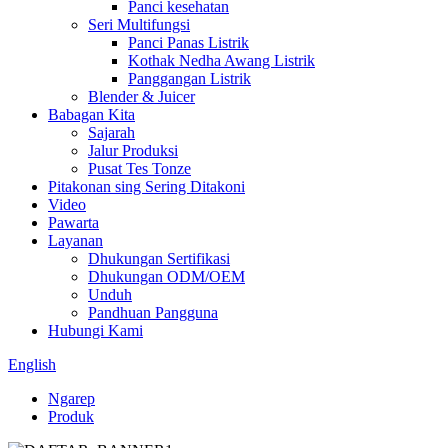
Panci kesehatan
Seri Multifungsi
Panci Panas Listrik
Kothak Nedha Awang Listrik
Panggangan Listrik
Blender & Juicer
Babagan Kita
Sajarah
Jalur Produksi
Pusat Tes Tonze
Pitakonan sing Sering Ditakoni
Video
Pawarta
Layanan
Dhukungan Sertifikasi
Dhukungan ODM/OEM
Unduh
Pandhuan Pangguna
Hubungi Kami
English
Ngarep
Produk