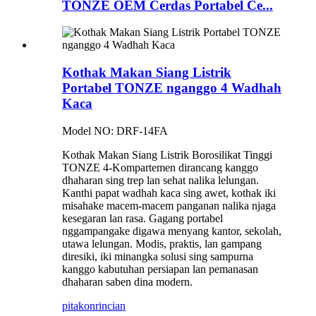
TONZE OEM Cerdas Portabel Ce...
Kothak Makan Siang Listrik
Portabel TONZE nganggo 4 Wadhah
Kaca
Model NO: DRF-14FA
Kothak Makan Siang Listrik Borosilikat Tinggi
TONZE 4-Kompartemen dirancang kanggo
dhaharan sing trep lan sehat nalika lelungan.
Kanthi papat wadhah kaca sing awet, kothak iki
misahake macem-macem panganan nalika njaga
kesegaran lan rasa. Gagang portabel
nggampangake digawa menyang kantor, sekolah,
utawa lelungan. Modis, praktis, lan gampang
diresiki, iki minangka solusi sing sampurna
kanggo kabutuhan persiapan lan pemanasan
dhaharan saben dina modern.
pitakon
rincian