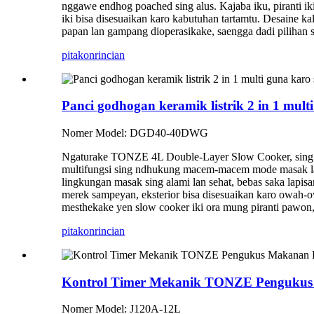
nggawe endhog poached sing alus. Kajaba iku, piranti i
iki bisa disesuaikan karo kabutuhan tartamtu. Desaine k
papan lan gampang dioperasikake, saengga dadi pilihan 
pitakon
rincian
Panci godhogan keramik listrik 2 in 1 mult
Nomer Model: DGD40-40DWG
Ngaturake TONZE 4L Double-Layer Slow Cooker, sing nd
multifungsi sing ndhukung macem-macem mode masak lan
lingkungan masak sing alami lan sehat, bebas saka lapis
merek sampeyan, eksterior bisa disesuaikan karo owah
mesthekake yen slow cooker iki ora mung piranti pawon,
pitakon
rincian
Kontrol Timer Mekanik TONZE Pengukus 
Nomer Model: J120A-12L