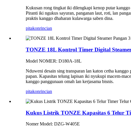
Kukusan rong tingkat iki dilengkapi kenop putar kanggo k
Piranti iki ngukus sayuran, panganan laut, roti, lan pang
praktis kanggo dhaharan kulawarga saben dina.
pitakon
rincian
TONZE 18L Kontrol Timer Digital Steamer
Model NOMER: D180A-18L
Nduweni desain sing transparan lan katon cetha kanggo p
papan. Kapasitas telung lapisan iki nyukupi macem-mac
kanggo panggunaan omah lan kerjasama bisnis.
pitakon
rincian
Kukus Listrik TONZE Kapasitas 6 Telur Ti
Nomer Model: DZG-W405E