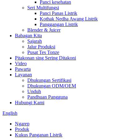
Panci kesehatan
Seri Multifungsi
Panci Panas Listrik
Kothak Nedha Awang Listrik
Panggangan Listrik
Blender & Juicer
Babagan Kita
Sajarah
Jalur Produksi
Pusat Tes Tonze
Pitakonan sing Sering Ditakoni
Video
Pawarta
Layanan
Dhukungan Sertifikasi
Dhukungan ODM/OEM
Unduh
Pandhuan Pangguna
Hubungi Kami
English
Ngarep
Produk
Kukus Panganan Listrik