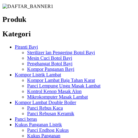
Produk
Kategori
Piranti Bayi
Sterilizer lan Pengering Botol Bayi
Mesin Cuci Botol Bayi
Penghangat Botol Bayi
Kompor Panganan Bayi
Kompor Listrik Lambat
Kompor Lambat Baja Tahan Karat
Panci Lempung Ungu Masak Lambat
Kontrol Kenop Masak Alon
Mikrokomputer Masak Lambat
Kompor Lambat Double Boiler
Panci Rebus Kaca
Panci Rebusan Keramik
Panci beras
Kukus Panganan Listrik
Panci Endhog Kukus
Kukus Panganan