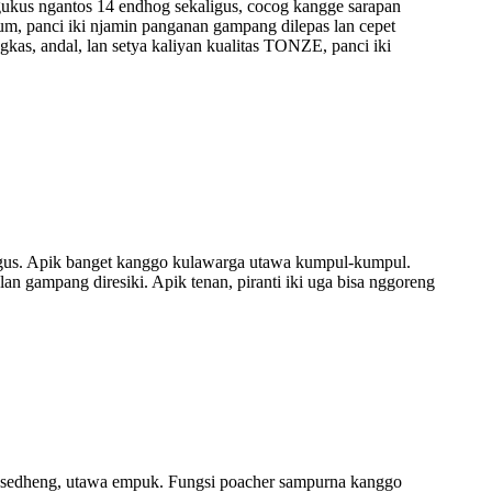
us ngantos 14 endhog sekaligus, cocog kangge sarapan
um, panci iki njamin panganan gampang dilepas lan cepet
kas, andal, lan setya kaliyan kualitas TONZE, panci iki
igus. Apik banget kanggo kulawarga utawa kumpul-kumpul.
lan gampang diresiki. Apik tenan, piranti iki uga bisa nggoreng
, sedheng, utawa empuk. Fungsi poacher sampurna kanggo