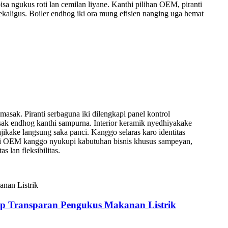
a ngukus roti lan cemilan liyane. Kanthi pilihan OEM, piranti
ekaligus. Boiler endhog iki ora mung efisien nanging uga hemat
ak. Piranti serbaguna iki dilengkapi panel kontrol
k endhog kanthi sampurna. Interior keramik nyedhiyakake
ikake langsung saka panci. Kanggo selaras karo identitas
asi OEM kanggo nyukupi kabutuhan bisnis khusus sampeyan,
lan fleksibilitas.
p Transparan Pengukus Makanan Listrik