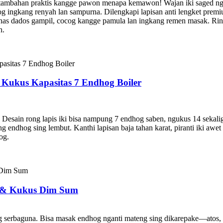
mbahan praktis kangge pawon menapa kemawon! Wajan iki saged nguk
g ingkang renyah lan sampurna. Dilengkapi lapisan anti lengket premi
panas dados gampil, cocog kangge pamula lan ingkang remen masak. Ring
h.
Kukus Kapasitas 7 Endhog Boiler
esain rong lapis iki bisa nampung 7 endhog saben, ngukus 14 sekal
 endhog sing lembut. Kanthi lapisan baja tahan karat, piranti iki awet 
g.​
 & Kukus Dim Sum
ng serbaguna. Bisa masak endhog nganti mateng sing dikarepake—atos