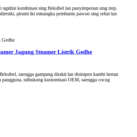
i ngidini kombinasi sing fleksibel lan panyimpenan sing trep.
 diresiki, piranti iki minangka pembantu pawon sing sehat lan
eamer Jagung Steamer Listrik Gedhe
fleksibel, saengga gampang dirakit lan disimpen kanthi hemat
amah pangguna, ndhukung kustomisasi OEM, saengga cocog