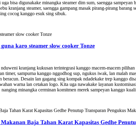
ki uga bisa digunakake minangka steamer dim sum, saengga sampeyan bis
alebu kranjang steamer, saengga gampang masak pirang-pirang barang s
sing cocog kanggo esuk sing sibuk.
i guna karo steamer slow cooker Tonze
uweni kranjang kukusan terintegrasi kanggo macem-macem pilihan mas
 timer, sampurna kanggo nggodhog sup, ngukus iwak, lan malah masa
an beracun. Desain lan gagang sing kompak ndadekake trep kanggo disaj
-owahan warna lan cetakan logo. Kita uga nawakake layanan kustomis
 nanging minangka cerminan komitmen merek sampeyan kanggo kualitas 
Makanan Baja Tahan Karat Kapasitas Gedhe Penutu