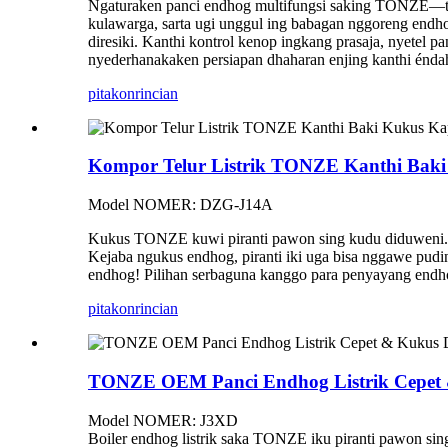
Ngaturaken panci endhog multifungsi saking TONZE—ta
kulawarga, sarta ugi unggul ing babagan nggoreng endho
diresiki. Kanthi kontrol kenop ingkang prasaja, nyetel 
nyederhanakaken persiapan dhaharan enjing kanthi énda
pitakon
rincian
Kompor Telur Listrik TONZE Kanthi Baki 
Model NOMER: DZG-J14A
Kukus TONZE kuwi piranti pawon sing kudu diduweni. D
Kejaba ngukus endhog, piranti iki uga bisa nggawe puding
endhog! Pilihan serbaguna kanggo para penyayang endho
pitakon
rincian
TONZE OEM Panci Endhog Listrik Cepet
Model NOMER: J3XD
Boiler endhog listrik saka TONZE iku piranti pawon si