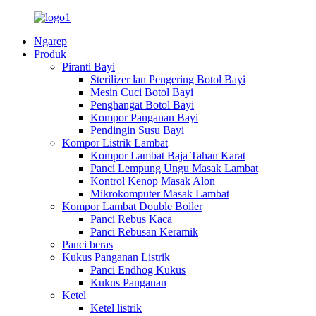
Ngarep
Produk
Piranti Bayi
Sterilizer lan Pengering Botol Bayi
Mesin Cuci Botol Bayi
Penghangat Botol Bayi
Kompor Panganan Bayi
Pendingin Susu Bayi
Kompor Listrik Lambat
Kompor Lambat Baja Tahan Karat
Panci Lempung Ungu Masak Lambat
Kontrol Kenop Masak Alon
Mikrokomputer Masak Lambat
Kompor Lambat Double Boiler
Panci Rebus Kaca
Panci Rebusan Keramik
Panci beras
Kukus Panganan Listrik
Panci Endhog Kukus
Kukus Panganan
Ketel
Ketel listrik