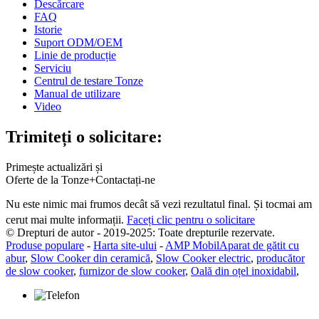
Descărcare
FAQ
Istorie
Suport ODM/OEM
Linie de producție
Serviciu
Centrul de testare Tonze
Manual de utilizare
Video
Trimiteți o solicitare:
Primește actualizări și
Oferte de la Tonze+Contactați-ne
Nu este nimic mai frumos decât să vezi rezultatul final. Și tocmai am
cerut mai multe informații.
Faceți clic pentru o solicitare
© Drepturi de autor - 2019-2025: Toate drepturile rezervate.
Produse populare
-
Harta site-ului
-
AMP Mobil
Aparat de gătit cu
abur
,
Slow Cooker din ceramică
,
Slow Cooker electric
,
producător
de slow cooker
,
furnizor de slow cooker
,
Oală din oțel inoxidabil
,