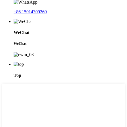
+86 15014309260
WeChat
WeChat
Top