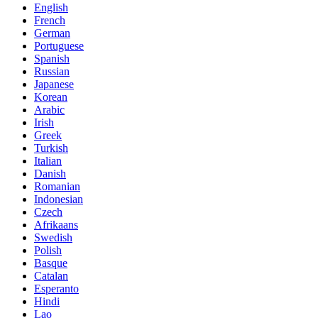
English
French
German
Portuguese
Spanish
Russian
Japanese
Korean
Arabic
Irish
Greek
Turkish
Italian
Danish
Romanian
Indonesian
Czech
Afrikaans
Swedish
Polish
Basque
Catalan
Esperanto
Hindi
Lao