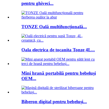
pentru ghiveci...
TONZE Oală multifuncțională...
Oala electrica de tocanita Tonze 4L...
Mini hrană portabilă pentru bebeluși
OEM...
Biberon digital pentru bebeluși...