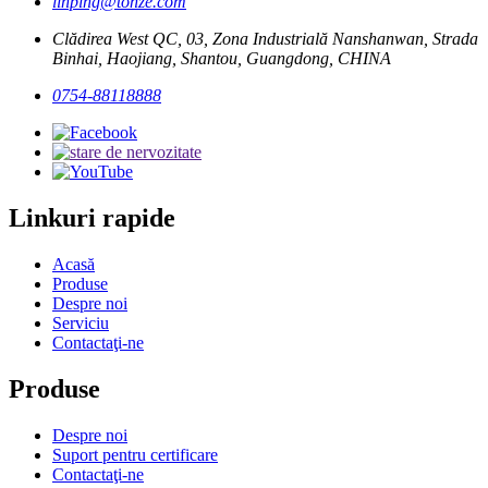
linping@tonze.com
Clădirea West QC, 03, Zona Industrială Nanshanwan, Strada
Binhai, Haojiang, Shantou, Guangdong, CHINA
0754-88118888
Linkuri rapide
Acasă
Produse
Despre noi
Serviciu
Contactaţi-ne
Produse
Despre noi
Suport pentru certificare
Contactaţi-ne