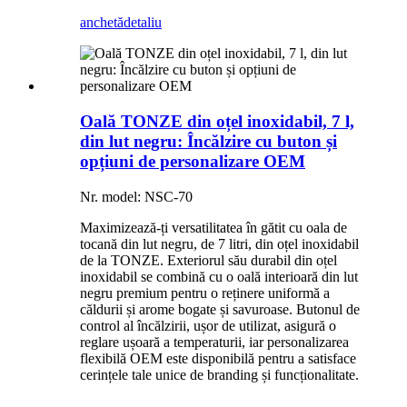
anchetă
detaliu
Oală TONZE din oțel inoxidabil, 7 l,
din lut negru: Încălzire cu buton și
opțiuni de personalizare OEM
Nr. model: NSC-70
Maximizează-ți versatilitatea în gătit cu oala de
tocană din lut negru, de 7 litri, din oțel inoxidabil
de la TONZE. Exteriorul său durabil din oțel
inoxidabil se combină cu o oală interioară din lut
negru premium pentru o reținere uniformă a
căldurii și arome bogate și savuroase. Butonul de
control al încălzirii, ușor de utilizat, asigură o
reglare ușoară a temperaturii, iar personalizarea
flexibilă OEM este disponibilă pentru a satisface
cerințele tale unice de branding și funcționalitate.