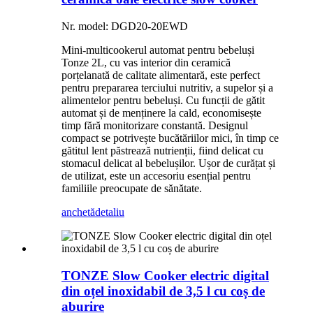
Nr. model: DGD20-20EWD
Mini-multicookerul automat pentru bebeluși
Tonze 2L, cu vas interior din ceramică
porțelanată de calitate alimentară, este perfect
pentru prepararea terciului nutritiv, a supelor și a
alimentelor pentru bebeluși. Cu funcții de gătit
automat și de menținere la cald, economisește
timp fără monitorizare constantă. Designul
compact se potrivește bucătăriilor mici, în timp ce
gătitul lent păstrează nutrienții, fiind delicat cu
stomacul delicat al bebelușilor. Ușor de curățat și
de utilizat, este un accesoriu esențial pentru
familiile preocupate de sănătate.
anchetă
detaliu
TONZE Slow Cooker electric digital
din oțel inoxidabil de 3,5 l cu coș de
aburire