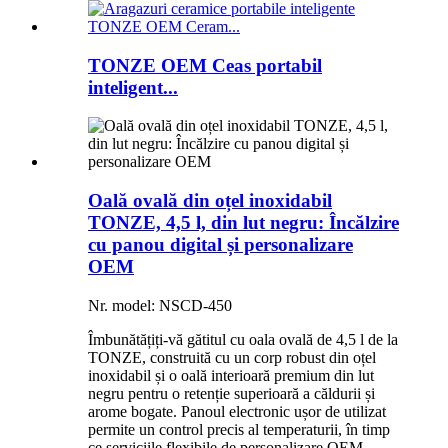
TONZE OEM Ceas portabil
inteligent...
Oală ovală din oțel inoxidabil
TONZE, 4,5 l, din lut negru: Încălzire
cu panou digital și personalizare
OEM
Nr. model: NSCD-450
Îmbunătățiți-vă gătitul cu oala ovală de 4,5 l de la
TONZE, construită cu un corp robust din oțel
inoxidabil și o oală interioară premium din lut
negru pentru o retenție superioară a căldurii și
arome bogate. Panoul electronic ușor de utilizat
permite un control precis al temperaturii, în timp
ce serviciile flexibile de personalizare OEM