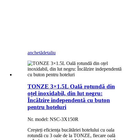
anchetă
detaliu
TONZE 3×1.5L Oală rotundă din
oțel inoxidabil, din lut negru:
Încălzire independentă cu buton
pentru hoteluri
Nr. model: NSC-3X150R
Creșteți eficiența bucătăriei hotelului cu oala
rotundă cu 3 oale de la TONZE, fiecare oală