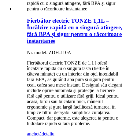
Fierbător electric TONZE 1,1L –
Încălzire rapidă cu o singură atingere,
fără BPA și sigur pentru o răcoritoare
instantanee
Nr. model: ZDH-110A
Fierbătorul electric TONZE de 1,1 l oferă
încălzire rapidă cu o singură tastă (fierbe în
câteva minute) cu un interior din oțel inoxidabil
fără BPA, asigurând apă pură și sigură pentru
ceai, cafea sau mese instant. Designul său elegant
include oprire automată și protecție la fierbere
fără apă pentru o utilizare fără griji. Ideal pentru
acasă, birou sau bucătării mici, mânerul
ergonomic și gura largă facilitează turnarea, în
timp ce filtrul detașabil simplifică curățarea.
Compact, dar puternic, este alegerea ta pentru o
hidratare rapidă și fără probleme.
anchetă
detaliu