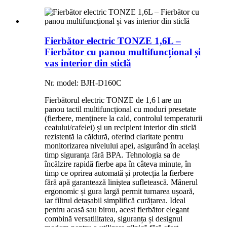
Fierbător electric TONZE 1,6L –
Fierbător cu panou multifuncțional și
vas interior din sticlă
Nr. model: BJH-D160C
Fierbătorul electric TONZE de 1,6 l are un
panou tactil multifuncțional cu moduri presetate
(fierbere, menținere la cald, controlul temperaturii
ceaiului/cafelei) și un recipient interior din sticlă
rezistentă la căldură, oferind claritate pentru
monitorizarea nivelului apei, asigurând în același
timp siguranța fără BPA. Tehnologia sa de
încălzire rapidă fierbe apa în câteva minute, în
timp ce oprirea automată și protecția la fierbere
fără apă garantează liniștea sufletească. Mânerul
ergonomic și gura largă permit turnarea ușoară,
iar filtrul detașabil simplifică curățarea. Ideal
pentru acasă sau birou, acest fierbător elegant
combină versatilitatea, siguranța și designul