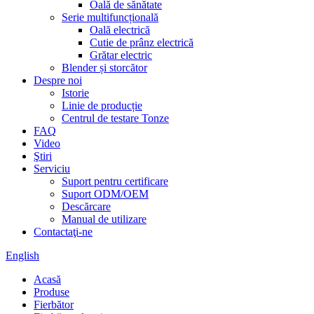
Oală de sănătate
Serie multifuncțională
Oală electrică
Cutie de prânz electrică
Grătar electric
Blender și storcător
Despre noi
Istorie
Linie de producție
Centrul de testare Tonze
FAQ
Video
Ştiri
Serviciu
Suport pentru certificare
Suport ODM/OEM
Descărcare
Manual de utilizare
Contactaţi-ne
English
Acasă
Produse
Fierbător