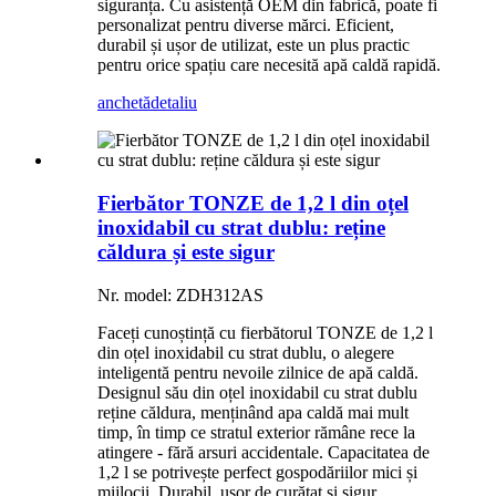
siguranța. Cu asistență OEM din fabrică, poate fi
personalizat pentru diverse mărci. Eficient,
durabil și ușor de utilizat, este un plus practic
pentru orice spațiu care necesită apă caldă rapidă.
anchetă
detaliu
Fierbător TONZE de 1,2 l din oțel
inoxidabil cu strat dublu: reține
căldura și este sigur
Nr. model: ZDH312AS
Faceți cunoștință cu fierbătorul TONZE de 1,2 l
din oțel inoxidabil cu strat dublu, o alegere
inteligentă pentru nevoile zilnice de apă caldă.
Designul său din oțel inoxidabil cu strat dublu
reține căldura, menținând apa caldă mai mult
timp, în timp ce stratul exterior rămâne rece la
atingere - fără arsuri accidentale. Capacitatea de
1,2 l se potrivește perfect gospodăriilor mici și
mijlocii. Durabil, ușor de curățat și sigur,