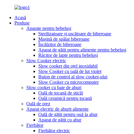
Acasă
Produse
Aparate pentru bebeluși
Sterilizatoare și uscătoare de biberoane
Mașină de spălat biberoane
Încălzitor de biberoane
Aparat de gătit pentru alimente pentru bebeluși
Răcitor de lapte pentru bebeluși
Slow Cooker electric
Slow cooker din oțel inoxidabil
Slow Cooker cu oală de lut violet
Buton de control al slow cooker-ului
Slow Cooker cu microcomputer
Slow cooker cu baie de aburi
Oală de tocană de sticlă
Oală ceramică pentru tocană
Oală de orez
Aparat electric de aburit alimente
Oală de gătit pentru ouă la abur
Aparat de gătit cu abur
Fierbător
Fierbător electric