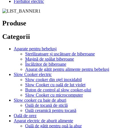
Fierbător electric
Produse
Categorii
Aparate pentru bebeluși
Sterilizatoare și uscătoare de biberoane
Mașină de spălat biberoane
Încălzitor de biberoane
Aparat de gătit pentru alimente pentru bebeluși
Slow Cooker electric
Slow cooker din oțel inoxidabil
Slow Cooker cu oală de lut violet
Buton de control al slow cooker-ului
Slow Cooker cu microcomputer
Slow cooker cu baie de aburi
Oală de tocană de sticlă
Oală ceramică pentru tocană
Oală de orez
Aparat electric de aburit alimente
Oală de gătit pentru ouă la abur