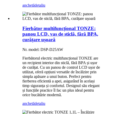
anchetă
detaliu
Fierbător multifuncțional TONZE:
panou LCD, vas de sticlă, fără BPA,
curățare ușoară
Nr. model: DSP-D25AW
Fierbătorul electric multifuncțional TONZE are
un recipient interior din sticlă, fără BPA și ușor
de curățat. Cu un panou de control LCD ușor de
utilizat, oferă opțiuni versatile de încălzire prin
simpla apăsare a unui buton. Perfect pentru
fierberea eficientă a apei, asigurând în același
timp siguranța și confortul. Designul său elegant
și funcțiile practice îl fac un plus ideal pentru
orice bucătărie modernă.
anchetă
detaliu