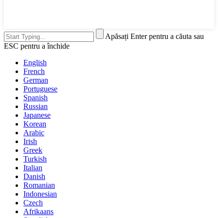
Apăsați Enter pentru a căuta sau
ESC pentru a închide
English
French
German
Portuguese
Spanish
Russian
Japanese
Korean
Arabic
Irish
Greek
Turkish
Italian
Danish
Romanian
Indonesian
Czech
Afrikaans