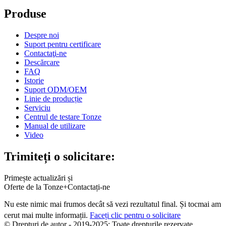
Produse
Despre noi
Suport pentru certificare
Contactaţi-ne
Descărcare
FAQ
Istorie
Suport ODM/OEM
Linie de producție
Serviciu
Centrul de testare Tonze
Manual de utilizare
Video
Trimiteți o solicitare:
Primește actualizări și
Oferte de la Tonze+Contactați-ne
Nu este nimic mai frumos decât să vezi rezultatul final. Și tocmai am
cerut mai multe informații.
Faceți clic pentru o solicitare
© Drepturi de autor - 2019-2025: Toate drepturile rezervate.