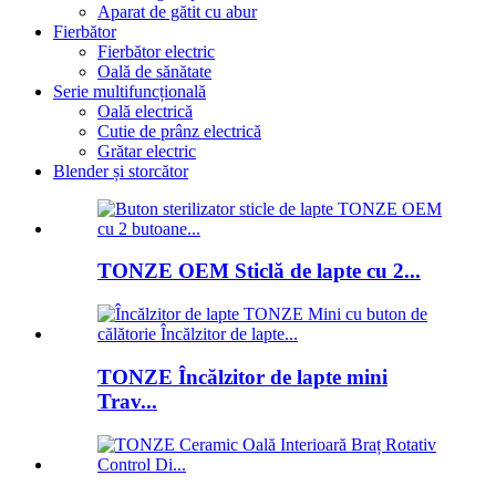
Aparat de gătit cu abur
Fierbător
Fierbător electric
Oală de sănătate
Serie multifuncțională
Oală electrică
Cutie de prânz electrică
Grătar electric
Blender și storcător
TONZE OEM Sticlă de lapte cu 2...
TONZE Încălzitor de lapte mini
Trav...