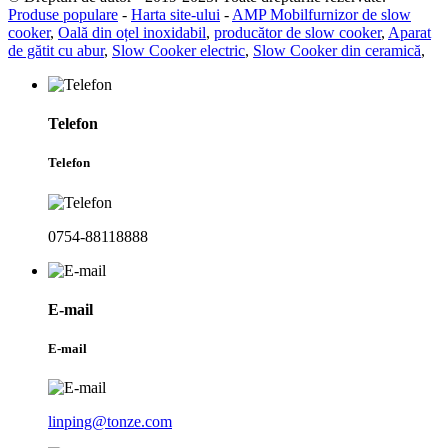
Produse populare
-
Harta site-ului
-
AMP Mobil
furnizor de slow
cooker
,
Oală din oțel inoxidabil
,
producător de slow cooker
,
Aparat
de gătit cu abur
,
Slow Cooker electric
,
Slow Cooker din ceramică
,
Telefon
Telefon
0754-88118888
E-mail
E-mail
linping@tonze.com