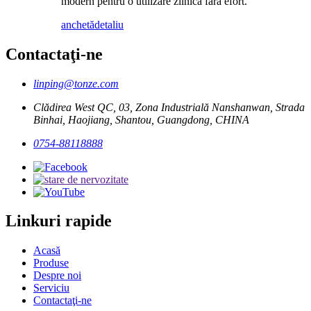
modern pentru o utilizare zilnică fără efort.
anchetă
detaliu
Contactaţi-ne
linping@tonze.com
Clădirea West QC, 03, Zona Industrială Nanshanwan, Strada
Binhai, Haojiang, Shantou, Guangdong, CHINA
0754-88118888
Linkuri rapide
Acasă
Produse
Despre noi
Serviciu
Contactaţi-ne