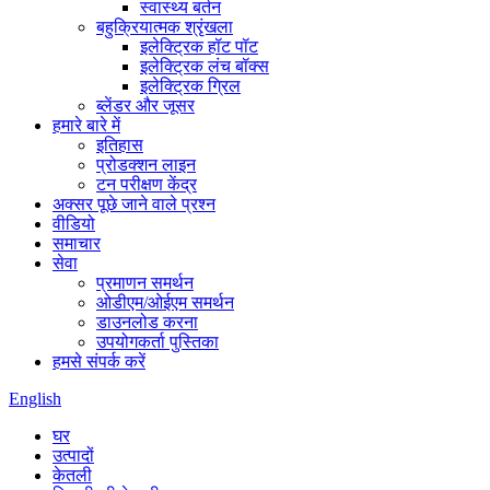
स्वास्थ्य बर्तन
बहुक्रियात्मक श्रृंखला
इलेक्ट्रिक हॉट पॉट
इलेक्ट्रिक लंच बॉक्स
इलेक्ट्रिक ग्रिल
ब्लेंडर और जूसर
हमारे बारे में
इतिहास
प्रोडक्शन लाइन
टन परीक्षण केंद्र
अक्सर पूछे जाने वाले प्रश्न
वीडियो
समाचार
सेवा
प्रमाणन समर्थन
ओडीएम/ओईएम समर्थन
डाउनलोड करना
उपयोगकर्ता पुस्तिका
हमसे संपर्क करें
English
घर
उत्पादों
केतली