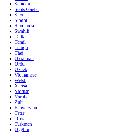
Samoan
Scots Gaelic
Shona
Sindhi
Sundanese
Swahili
Tajik
Tamil
Telugu
Thai
Ukrainian
Urdu
Uzbek
Vietnamese
Welsh
Xhosa
Yiddish
Yoruba
Zulu
Kinyarwanda
Tatar
Oriya
Turkmen
Uyghur