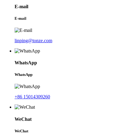
E-mail
E-mail
linping@tonze.com
WhatsApp
WhatsApp
+86 15014309260
WeChat
WeChat