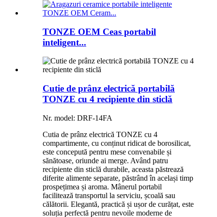
TONZE OEM Ceas portabil
inteligent...
Cutie de prânz electrică portabilă
TONZE cu 4 recipiente din sticlă
Nr. model: DRF-14FA
Cutia de prânz electrică TONZE cu 4
compartimente, cu conținut ridicat de borosilicat,
este concepută pentru mese convenabile și
sănătoase, oriunde ai merge. Având patru
recipiente din sticlă durabile, aceasta păstrează
diferite alimente separate, păstrând în același timp
prospețimea și aroma. Mânerul portabil
facilitează transportul la serviciu, școală sau
călătorii. Elegantă, practică și ușor de curățat, este
soluția perfectă pentru nevoile moderne de