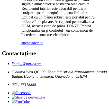
sigură a alimentelor și păstrează bine căldura.
Recipientul interior este detașabil pentru o
curățare ușoară, menținând igiena fără efort.
Echipat cu un mâner robust, este portabil pentru
utilizare în deplasare. Acceptând personalizarea
OEM, această cutie de prânz TONZE îmbină
funcționalitatea și confortul - un companion de
încredere pentru mesele zilnice.
anchetă
detaliu
Contactaţi-ne
linping@tonze.com
Clădirea West QC, 03, Zona Industrială Nanshanwan, Strada
Binhai, Haojiang, Shantou, Guangdong, CHINA
0754-88118888