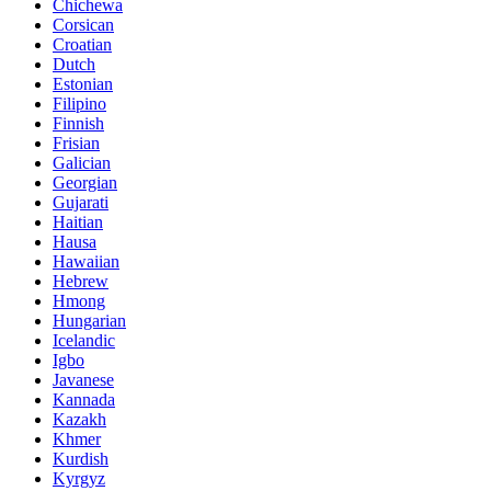
Chichewa
Corsican
Croatian
Dutch
Estonian
Filipino
Finnish
Frisian
Galician
Georgian
Gujarati
Haitian
Hausa
Hawaiian
Hebrew
Hmong
Hungarian
Icelandic
Igbo
Javanese
Kannada
Kazakh
Khmer
Kurdish
Kyrgyz