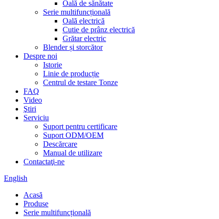
Oală de sănătate
Serie multifuncțională
Oală electrică
Cutie de prânz electrică
Grătar electric
Blender și storcător
Despre noi
Istorie
Linie de producție
Centrul de testare Tonze
FAQ
Video
Ştiri
Serviciu
Suport pentru certificare
Suport ODM/OEM
Descărcare
Manual de utilizare
Contactaţi-ne
English
Acasă
Produse
Serie multifuncțională