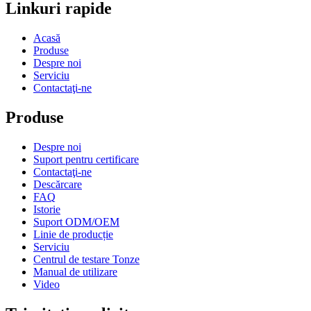
Linkuri rapide
Acasă
Produse
Despre noi
Serviciu
Contactaţi-ne
Produse
Despre noi
Suport pentru certificare
Contactaţi-ne
Descărcare
FAQ
Istorie
Suport ODM/OEM
Linie de producție
Serviciu
Centrul de testare Tonze
Manual de utilizare
Video