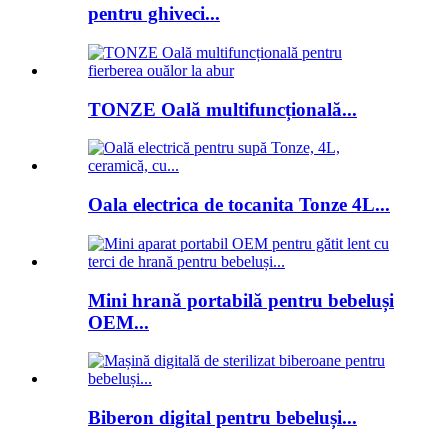
pentru ghiveci...
TONZE Oală multifuncțională...
Oala electrica de tocanita Tonze 4L...
Mini hrană portabilă pentru bebeluși
OEM...
Biberon digital pentru bebeluși...