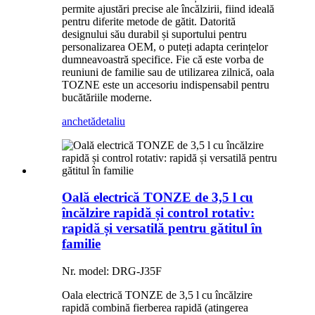
permite ajustări precise ale încălzirii, fiind ideală
pentru diferite metode de gătit. Datorită
designului său durabil și suportului pentru
personalizarea OEM, o puteți adapta cerințelor
dumneavoastră specifice. Fie că este vorba de
reuniuni de familie sau de utilizarea zilnică, oala
TOZNE este un accesoriu indispensabil pentru
bucătăriile moderne.
anchetă
detaliu
Oală electrică TONZE de 3,5 l cu
încălzire rapidă și control rotativ:
rapidă și versatilă pentru gătitul în
familie
Nr. model: DRG-J35F
Oala electrică TONZE de 3,5 l cu încălzire
rapidă combină fierberea rapidă (atingerea