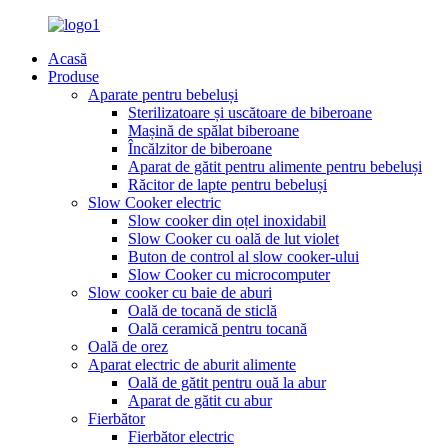
Acasă
Produse
Aparate pentru bebeluși
Sterilizatoare și uscătoare de biberoane
Mașină de spălat biberoane
Încălzitor de biberoane
Aparat de gătit pentru alimente pentru bebeluși
Răcitor de lapte pentru bebeluși
Slow Cooker electric
Slow cooker din oțel inoxidabil
Slow Cooker cu oală de lut violet
Buton de control al slow cooker-ului
Slow Cooker cu microcomputer
Slow cooker cu baie de aburi
Oală de tocană de sticlă
Oală ceramică pentru tocană
Oală de orez
Aparat electric de aburit alimente
Oală de gătit pentru ouă la abur
Aparat de gătit cu abur
Fierbător
Fierbător electric