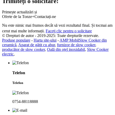
Trimiteți o solicitare:
Primește actualizări și
Oferte de la Tonze+Contactați-ne
Nu este nimic mai frumos decât să vezi rezultatul final. Și tocmai am
cerut mai multe informații.
Faceți clic pentru o solicitare
© Drepturi de autor - 2019-2025: Toate drepturile rezervate.
Produse populare
-
Harta site-ului
-
AMP Mobil
Slow Cooker din
ceramică
,
Aparat de gătit cu abur
,
furnizor de slow cooker
,
producător de slow cooker
,
Oală din oțel inoxidabil
,
Slow Cooker
electric
,
Telefon
Telefon
0754-88118888