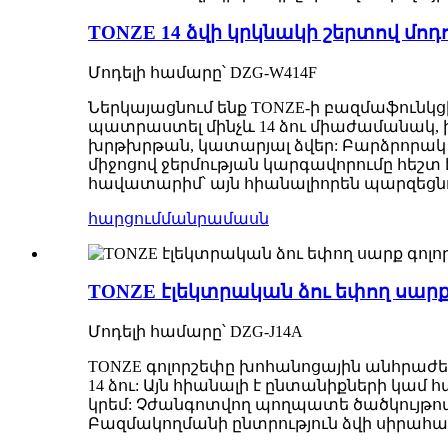
TONZE 14 ձվի կրկնակի շերտով մոդ
Մոդելի համարը՝ DZG-W414F
Ներկայացնում ենք TONZE-ի բազմաֆունկց
պատրաստել մինչև 14 ձու միաժամանակ
խրթխրթան, կատարյալ ձվեր: Բարձրորակ չ
միջոցով ջերմության կարգավորումը հեշտ 
հավատարիմ՝ այն հիանալիորեն պարզեցն
հարցում
մանրամասն
TONZE էլեկտրական ձու եփող սարք 
Մոդելի համարը՝ DZG-J14A
TONZE գոլորշեփը խոհանոցային անհրաժեշ
14 ձու: Այն հիանալի է ընտանիքների կամ
կրեմ: Չժանգոտվող պողպատե ծածկույթով ա
Բազմակողմանի ընտրություն ձվի սիրահա