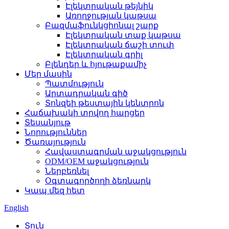
Էլեկտրական թեյնիկ
Առողջության կաթսա
Բազմաֆունկցիոնալ շարք
Էլեկտրական տաք կաթսա
Էլեկտրական ճաշի տուփ
Էլեկտրական գրիլ
Բլենդեր և հյութաքամիչ
Մեր մասին
Պատմություն
Արտադրական գիծ
Տոնզեի թեստային կենտրոն
Հաճախակի տրվող հարցեր
Տեսանյութ
Նորություններ
Ծառայություն
Հավաստագրման աջակցություն
ODM/OEM աջակցություն
Ներբեռնել
Օգտագործողի ձեռնարկ
Կապ մեզ հետ
English
Տուն