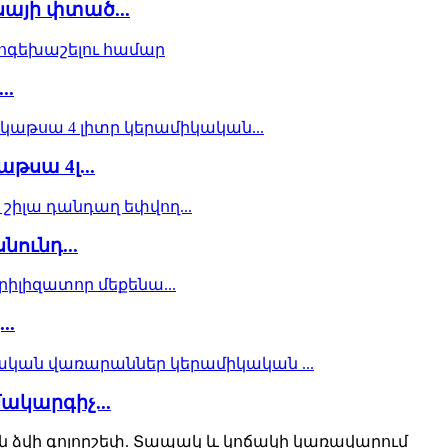
այի փտած...
..
թսա 4լ...
ունդ...
..
ակարգիչ...