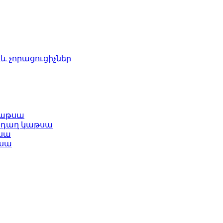
և չորացուցիչներ
կաթսա
նդաղ կաթսա
սա
թսա