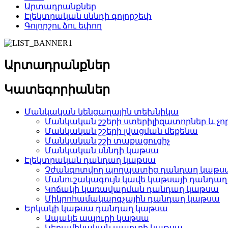
Արտադրանքներ
Էլեկտրական սննդի գոլորշեփ
Գոլորշու ձու եփող
Արտադրանքներ
Կատեգորիաներ
Մանկական կենցաղային տեխնիկա
Մանկական շշերի ստերիլիզատորներ և չո
Մանկական շշերի լվացման մեքենա
Մանկական շշի տաքացուցիչ
Մանկական սննդի կաթսա
Էլեկտրական դանդաղ կաթսա
Չժանգոտվող պողպատից դանդաղ կաթս
Մանուշակագույն կավե կաթսայի դանդա
Կոճակի կառավարման դանդաղ կաթսա
Միկրոհամակարգչային դանդաղ կաթսա
Երկակի կաթսա դանդաղ կաթսա
Ապակե ապուրի կաթսա
Կերամիկական ապուրի կաթսա