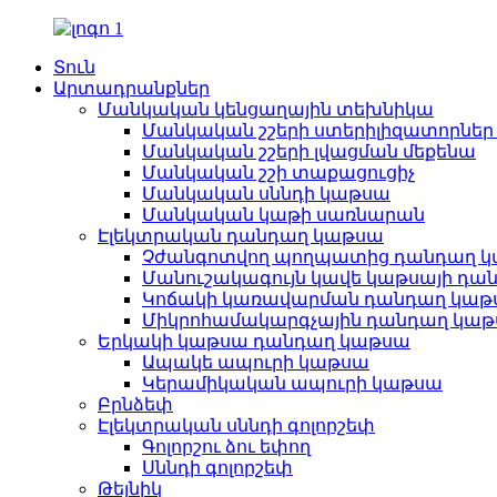
Տուն
Արտադրանքներ
Մանկական կենցաղային տեխնիկա
Մանկական շշերի ստերիլիզատորներ 
Մանկական շշերի լվացման մեքենա
Մանկական շշի տաքացուցիչ
Մանկական սննդի կաթսա
Մանկական կաթի սառնարան
Էլեկտրական դանդաղ կաթսա
Չժանգոտվող պողպատից դանդաղ 
Մանուշակագույն կավե կաթսայի դա
Կոճակի կառավարման դանդաղ կաթ
Միկրոհամակարգչային դանդաղ կա
Երկակի կաթսա դանդաղ կաթսա
Ապակե ապուրի կաթսա
Կերամիկական ապուրի կաթսա
Բրնձեփ
Էլեկտրական սննդի գոլորշեփ
Գոլորշու ձու եփող
Սննդի գոլորշեփ
Թեյնիկ