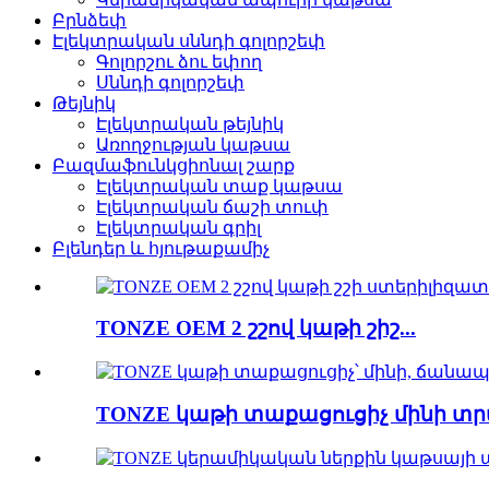
Բրնձեփ
Էլեկտրական սննդի գոլորշեփ
Գոլորշու ձու եփող
Սննդի գոլորշեփ
Թեյնիկ
Էլեկտրական թեյնիկ
Առողջության կաթսա
Բազմաֆունկցիոնալ շարք
Էլեկտրական տաք կաթսա
Էլեկտրական ճաշի տուփ
Էլեկտրական գրիլ
Բլենդեր և հյութաքամիչ
TONZE OEM 2 շշով կաթի շիշ...
TONZE կաթի տաքացուցիչ մինի տր