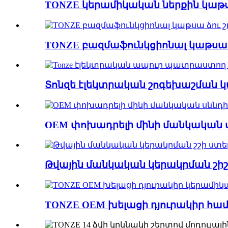
TONZE կերամիկական ներքին կաթս
TONZE բազմաֆունկցիոնալ կաթսա.
Տոնզե էլեկտրական շոգեխաշման կա
OEM փոխադրելի մինի մանկական սն
Թվային մանկական կերակրման շիշ.
TONZE OEM խելացի դյուրակիր համ