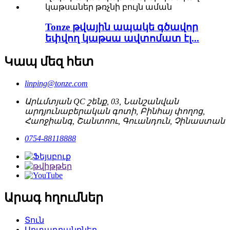
Tonze թվային ապակե գծավոր
եփվող կաթսա ավտոմատ էլ...
Կապ մեզ հետ
linping@tonze.com
Արևմտյան QC շենք, 03, Նանշանվան
արդյունաբերական գոտի, Բինհայ փողոց,
Հաոջիանգ, Շանտոու, Գուանդուն, Չինաստան
0754-88118888
Արագ հղումներ
Տուն
Արտադրանքներ