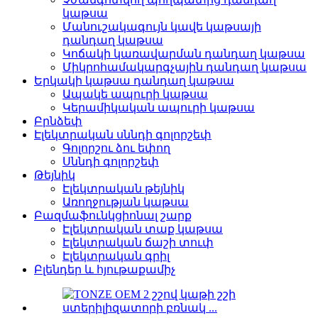
կաթսա
Մանուշակագույն կավե կաթսայի
դանդաղ կաթսա
Կոճակի կառավարման դանդաղ կաթսա
Միկրոհամակարգչային դանդաղ կաթսա
Երկակի կաթսա դանդաղ կաթսա
Ապակե ապուրի կաթսա
Կերամիկական ապուրի կաթսա
Բրնձեփ
Էլեկտրական սննդի գոլորշեփ
Գոլորշու ձու եփող
Սննդի գոլորշեփ
Թեյնիկ
Էլեկտրական թեյնիկ
Առողջության կաթսա
Բազմաֆունկցիոնալ շարք
Էլեկտրական տաք կաթսա
Էլեկտրական ճաշի տուփ
Էլեկտրական գրիլ
Բլենդեր և հյութաքամիչ