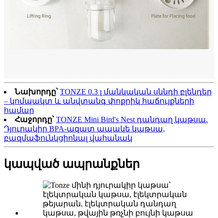
Նախորդը՝
TONZE 0.3 լ մանկական սննդի բլենդեր
– կոմպակտ և անվտանգ փոքրիկ հաճույքների
համար
Հաջորդը՝
TONZE Mini Bird's Nest դանդաղ կաթսա.
Դյուրակիր BPA-ազատ ապակե կաթսա,
բազմաֆունկցիոնալ վահանակ
կապված ապրանքներ