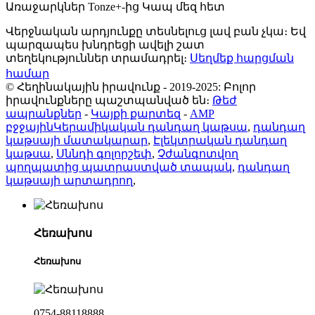
Առաջարկներ Tonze+-ից Կապ մեզ հետ
Վերջնական արդյունքը տեսնելուց լավ բան չկա։ Եվ
պարզապես խնդրեցի ավելի շատ
տեղեկություններ տրամադրել։
Սեղմեք հարցման
համար
© Հեղինակային իրավունք - 2019-2025: Բոլոր
իրավունքները պաշտպանված են։
Թեժ
ապրանքներ
-
Կայքի քարտեզ
-
AMP
բջջային
Կերամիկական դանդաղ կաթսա
,
դանդաղ
կաթսայի մատակարար
,
Էլեկտրական դանդաղ
կաթսա
,
Սննդի գոլորշեփ
,
Չժանգոտվող
պողպատից պատրաստված տապակ
,
դանդաղ
կաթսայի արտադրող
,
Հեռախոս
Հեռախոս
0754-88118888