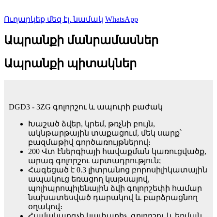
Ուղարկեք մեզ էլ. նամակ
WhatsApp
Ապրանքի մանրամասներ
Ապրանքի պիտակներ
DGD3 - 3ZG գոլորշու և ապուրի բաժակ
Խաշած ձվեր, կրեմ, թռչնի բույն,
ակնթարթային տաքացում, մեկ սարք՝
բազմաթիվ գործառույթներով։
200 Վտ էներգիայի հավաքման կառուցվածք,
արագ գոլորշու արտադրություն;
Հագեցած է 0.3 լիտրանոց բորոսիլիկատային
ապակուց եռացող կաթսայով,
պոլիպրոպիլենային ձվի գոլորշեփի համար
նախատեսված դարակով և բարձրացնող
օղակով։
Համակարգչի կափարիչ, գոլորշու և եռման