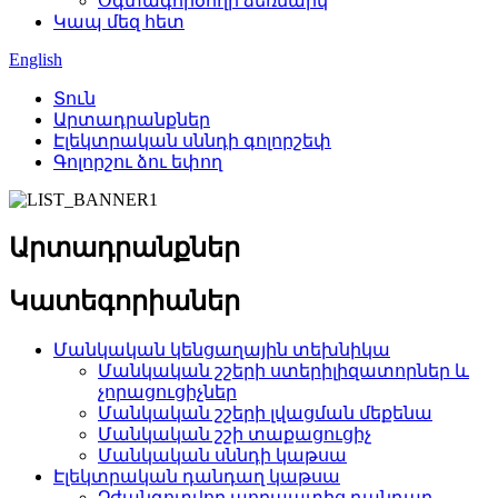
Օգտագործողի ձեռնարկ
Կապ մեզ հետ
English
Տուն
Արտադրանքներ
Էլեկտրական սննդի գոլորշեփ
Գոլորշու ձու եփող
Արտադրանքներ
Կատեգորիաներ
Մանկական կենցաղային տեխնիկա
Մանկական շշերի ստերիլիզատորներ և
չորացուցիչներ
Մանկական շշերի լվացման մեքենա
Մանկական շշի տաքացուցիչ
Մանկական սննդի կաթսա
Էլեկտրական դանդաղ կաթսա
Չժանգոտվող պողպատից դանդաղ