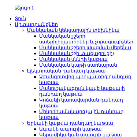
Տուն
Արտադրանքներ
Մանկական կենցաղային տեխնիկա
Մանկական շշերի
ստերիլիզատորներ և չորացուցիչներ
Մանկական շշերի լվացման մեքենա
Մանկական շշի տաքացուցիչ
Մանկական սննդի կաթսա
Մանկական կաթի սառնարան
Էլեկտրական դանդաղ կաթսա
Չժանգոտվող պողպատից դանդաղ
կաթսա
Մանուշակագույն կավե կաթսայի
դանդաղ կաթսա
Կոճակի կառավարման դանդաղ
կաթսա
Միկրոհամակարգչային դանդաղ
կաթսա
Երկակի կաթսա դանդաղ կաթսա
Ապակե ապուրի կաթսա
Կերամիկական ապուրի կաթսա