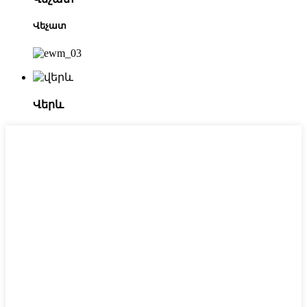
Վեչատ
Վերև