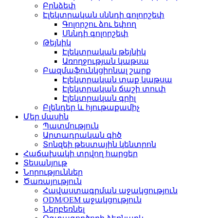
Բրնձեփ
Էլեկտրական սննդի գոլորշեփ
Գոլորշու ձու եփող
Սննդի գոլորշեփ
Թեյնիկ
Էլեկտրական թեյնիկ
Առողջության կաթսա
Բազմաֆունկցիոնալ շարք
Էլեկտրական տաք կաթսա
Էլեկտրական ճաշի տուփ
Էլեկտրական գրիլ
Բլենդեր և հյութաքամիչ
Մեր մասին
Պատմություն
Արտադրական գիծ
Տոնզեի թեստային կենտրոն
Հաճախակի տրվող հարցեր
Տեսանյութ
Նորություններ
Ծառայություն
Հավաստագրման աջակցություն
ODM/OEM աջակցություն
Ներբեռնել