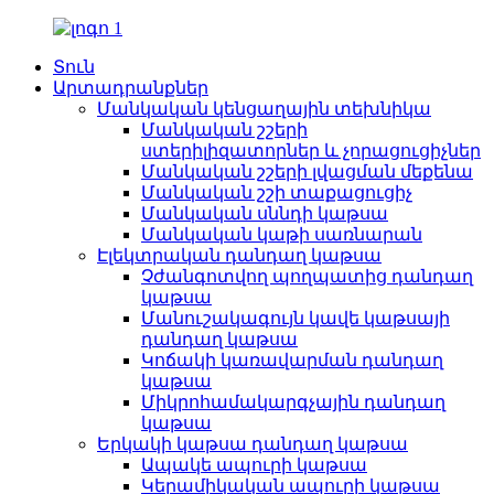
Տուն
Արտադրանքներ
Մանկական կենցաղային տեխնիկա
Մանկական շշերի
ստերիլիզատորներ և չորացուցիչներ
Մանկական շշերի լվացման մեքենա
Մանկական շշի տաքացուցիչ
Մանկական սննդի կաթսա
Մանկական կաթի սառնարան
Էլեկտրական դանդաղ կաթսա
Չժանգոտվող պողպատից դանդաղ
կաթսա
Մանուշակագույն կավե կաթսայի
դանդաղ կաթսա
Կոճակի կառավարման դանդաղ
կաթսա
Միկրոհամակարգչային դանդաղ
կաթսա
Երկակի կաթսա դանդաղ կաթսա
Ապակե ապուրի կաթսա
Կերամիկական ապուրի կաթսա