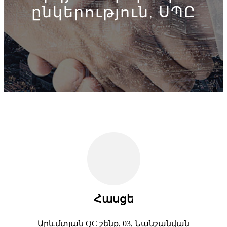
ընկերություն, ՍՊԸ
Հասցե
Արևմտյան QC շենք, 03, Նանշանվան