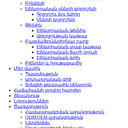
Բրնձեփ
Էլեկտրական սննդի գոլորշեփ
Գոլորշու ձու եփող
Սննդի գոլորշեփ
Թեյնիկ
Էլեկտրական թեյնիկ
Առողջության կաթսա
Բազմաֆունկցիոնալ շարք
Էլեկտրական տաք կաթսա
Էլեկտրական ճաշի տուփ
Էլեկտրական գրիլ
Բլենդեր և հյութաքամիչ
Մեր մասին
Պատմություն
Արտադրական գիծ
Տոնզեի թեստային կենտրոն
Հաճախակի տրվող հարցեր
Տեսանյութ
Նորություններ
Ծառայություն
Հավաստագրման աջակցություն
ODM/OEM աջակցություն
Ներբեռնել