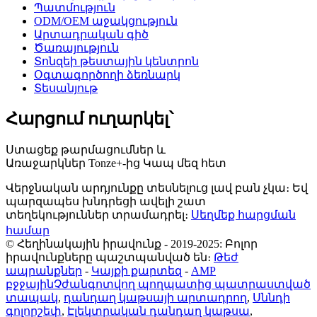
Պատմություն
ODM/OEM աջակցություն
Արտադրական գիծ
Ծառայություն
Տոնզեի թեստային կենտրոն
Օգտագործողի ձեռնարկ
Տեսանյութ
Հարցում ուղարկել՝
Ստացեք թարմացումներ և
Առաջարկներ Tonze+-ից Կապ մեզ հետ
Վերջնական արդյունքը տեսնելուց լավ բան չկա։ Եվ
պարզապես խնդրեցի ավելի շատ
տեղեկություններ տրամադրել։
Սեղմեք հարցման
համար
© Հեղինակային իրավունք - 2019-2025: Բոլոր
իրավունքները պաշտպանված են։
Թեժ
ապրանքներ
-
Կայքի քարտեզ
-
AMP
բջջային
Չժանգոտվող պողպատից պատրաստված
տապակ
,
դանդաղ կաթսայի արտադրող
,
Սննդի
գոլորշեփ
,
Էլեկտրական դանդաղ կաթսա
,