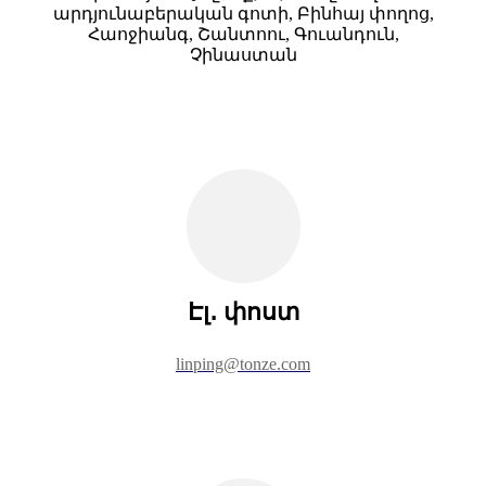
արդյունաբերական գոտի, Բինհայ փողոց,
Հաոջիանգ, Շանտոու, Գուանդուն,
Չինաստան
Էլ․ փոստ
linping@tonze.com