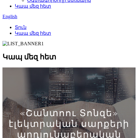
Օգտագործողի ձեռնարկ
Կապ մեզ հետ
English
Տուն
Կապ մեզ հետ
Կապ մեզ հետ
«Շանտոու Տոնզե»
էլեկտրական սարքերի
արդյունաբերական