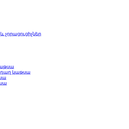
և չորացուցիչներ
կաթսա
նդաղ կաթսա
սա
թսա