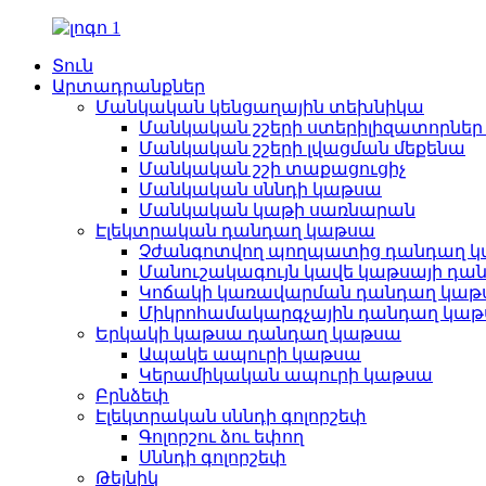
Տուն
Արտադրանքներ
Մանկական կենցաղային տեխնիկա
Մանկական շշերի ստերիլիզատորներ 
Մանկական շշերի լվացման մեքենա
Մանկական շշի տաքացուցիչ
Մանկական սննդի կաթսա
Մանկական կաթի սառնարան
Էլեկտրական դանդաղ կաթսա
Չժանգոտվող պողպատից դանդաղ 
Մանուշակագույն կավե կաթսայի դա
Կոճակի կառավարման դանդաղ կաթ
Միկրոհամակարգչային դանդաղ կա
Երկակի կաթսա դանդաղ կաթսա
Ապակե ապուրի կաթսա
Կերամիկական ապուրի կաթսա
Բրնձեփ
Էլեկտրական սննդի գոլորշեփ
Գոլորշու ձու եփող
Սննդի գոլորշեփ
Թեյնիկ