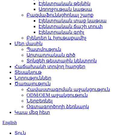
Էլեկտրական թեյնիկ
Առողջության կաթսա
Բազմաֆունկցիոնալ շարք
Էլեկտրական տաք կաթսա
Էլեկտրական ճաշի տուփ
Էլեկտրական գրիլ
Բլենդեր և հյութաքամիչ
Մեր մասին
Պատմություն
Արտադրական գիծ
Տոնզեի թեստային կենտրոն
Հաճախակի տրվող հարցեր
Տեսանյութ
Նորություններ
Ծառայություն
Հավաստագրման աջակցություն
ODM/OEM աջակցություն
Ներբեռնել
Օգտագործողի ձեռնարկ
Կապ մեզ հետ
English
Տուն