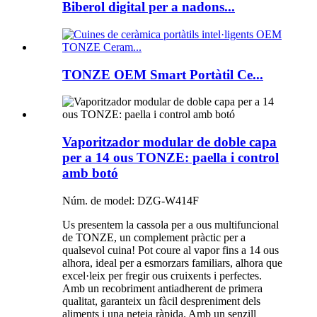
Biberol digital per a nadons...
TONZE OEM Smart Portàtil Ce...
Vaporitzador modular de doble capa
per a 14 ous TONZE: paella i control
amb botó
Núm. de model: DZG-W414F
Us presentem la cassola per a ous multifuncional
de TONZE, un complement pràctic per a
qualsevol cuina! Pot coure al vapor fins a 14 ous
alhora, ideal per a esmorzars familiars, alhora que
excel·leix per fregir ous cruixents i perfectes.
Amb un recobriment antiadherent de primera
qualitat, garanteix un fàcil despreniment dels
aliments i una neteja ràpida. Amb un senzill