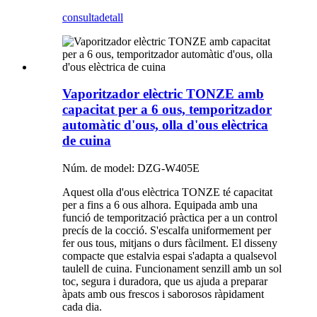
consulta
detall
Vaporitzador elèctric TONZE amb
capacitat per a 6 ous, temporitzador
automàtic d'ous, olla d'ous elèctrica
de cuina
Núm. de model: DZG-W405E
Aquest olla d'ous elèctrica TONZE té capacitat
per a fins a 6 ous alhora. Equipada amb una
funció de temporització pràctica per a un control
precís de la cocció. S'escalfa uniformement per
fer ous tous, mitjans o durs fàcilment. El disseny
compacte que estalvia espai s'adapta a qualsevol
taulell de cuina. Funcionament senzill amb un sol
toc, segura i duradora, que us ajuda a preparar
àpats amb ous frescos i saborosos ràpidament
cada dia.