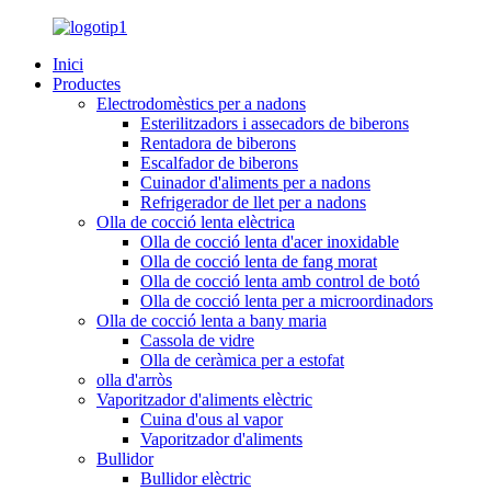
Inici
Productes
Electrodomèstics per a nadons
Esterilitzadors i assecadors de biberons
Rentadora de biberons
Escalfador de biberons
Cuinador d'aliments per a nadons
Refrigerador de llet per a nadons
Olla de cocció lenta elèctrica
Olla de cocció lenta d'acer inoxidable
Olla de cocció lenta de fang morat
Olla de cocció lenta amb control de botó
Olla de cocció lenta per a microordinadors
Olla de cocció lenta a bany maria
Cassola de vidre
Olla de ceràmica per a estofat
olla d'arròs
Vaporitzador d'aliments elèctric
Cuina d'ous al vapor
Vaporitzador d'aliments
Bullidor
Bullidor elèctric