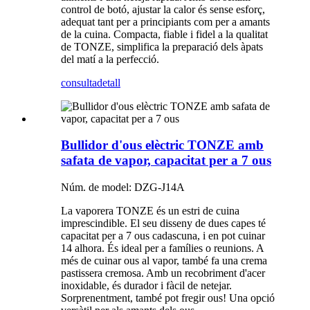
control de botó, ajustar la calor és sense esforç,
adequat tant per a principiants com per a amants
de la cuina. Compacta, fiable i fidel a la qualitat
de TONZE, simplifica la preparació dels àpats
del matí a la perfecció.
consulta
detall
Bullidor d'ous elèctric TONZE amb
safata de vapor, capacitat per a 7 ous
Núm. de model: DZG-J14A
La vaporera TONZE és un estri de cuina
imprescindible. El seu disseny de dues capes té
capacitat per a 7 ous cadascuna, i en pot cuinar
14 alhora. És ideal per a famílies o reunions. A
més de cuinar ous al vapor, també fa una crema
pastissera cremosa. Amb un recobriment d'acer
inoxidable, és durador i fàcil de netejar.
Sorprenentment, també pot fregir ous! Una opció