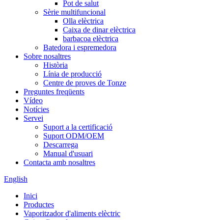
Pot de salut
Sèrie multifuncional
Olla elèctrica
Caixa de dinar elèctrica
barbacoa elèctrica
Batedora i espremedora
Sobre nosaltres
Història
Línia de producció
Centre de proves de Tonze
Preguntes freqüents
Vídeo
Notícies
Servei
Suport a la certificació
Suport ODM/OEM
Descarrega
Manual d'usuari
Contacta amb nosaltres
English
Inici
Productes
Vaporitzador d'aliments elèctric