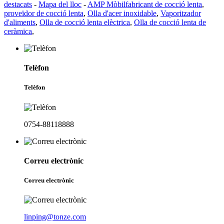
destacats
-
Mapa del lloc
-
AMP Mòbil
fabricant de cocció lenta
,
proveïdor de cocció lenta
,
Olla d'acer inoxidable
,
Vaporitzador
d'aliments
,
Olla de cocció lenta elèctrica
,
Olla de cocció lenta de
ceràmica
,
Telèfon
Telèfon
0754-88118888
Correu electrònic
Correu electrònic
linping@tonze.com