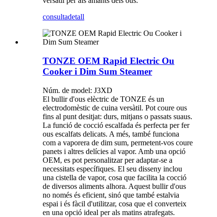
versàtil per als amants dels ous.
consulta
detall
TONZE OEM Rapid Electric Ou
Cooker i Dim Sum Steamer
Núm. de model: J3XD
El bullir d'ous elèctric de TONZE és un
electrodomèstic de cuina versàtil. Pot coure ous
fins al punt desitjat: durs, mitjans o passats suaus.
La funció de cocció escalfada és perfecta per fer
ous escalfats delicats. A més, també funciona
com a vaporera de dim sum, permetent-vos coure
panets i altres delícies al vapor. Amb una opció
OEM, es pot personalitzar per adaptar-se a
necessitats específiques. El seu disseny inclou
una cistella de vapor, cosa que facilita la cocció
de diversos aliments alhora. Aquest bullir d'ous
no només és eficient, sinó que també estalvia
espai i és fàcil d'utilitzar, cosa que el converteix
en una opció ideal per als matins atrafegats.