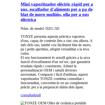
Mini vaporitzador elèctric ràpid per a
ous, escalfador d'aliments per a pa de
blat de moro multiús, olla per a ous
elèctrica
Núm. de model: DZG-5D
TONZE presenta aquesta pràctica vaporera
d'ous, capaç de contenir fins a cinc ous alhora. A
més dels ous, també cou fàcilment blat de moro,
pa i petits aperitius, afegint versatilitat a la teva
cuina.
El seu funcionament és senzill gràcies a la seva
funció d'escalfament d'un sol toc, que garanteix
resultats ràpids i consistents. Admet la
personalització OEM i satisfà diverses
necessitats. Compacte i fàcil d'utilitzar, aquest
vaporitzador TONZE combina comoditat i
funcionalitat, convertint-lo en un complement
pràctic per a la preparació diària dels àpats.
consulta
detall