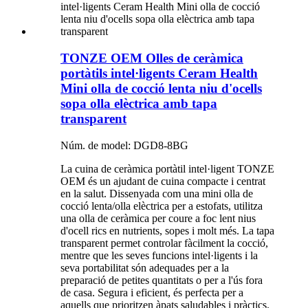
TONZE OEM Olles de ceràmica
portàtils intel·ligents Ceram Health
Mini olla de cocció lenta niu d'ocells
sopa olla elèctrica amb tapa
transparent
Núm. de model: DGD8-8BG
La cuina de ceràmica portàtil intel·ligent TONZE
OEM és un ajudant de cuina compacte i centrat
en la salut. Dissenyada com una mini olla de
cocció lenta/olla elèctrica per a estofats, utilitza
una olla de ceràmica per coure a foc lent nius
d'ocell rics en nutrients, sopes i molt més. La tapa
transparent permet controlar fàcilment la cocció,
mentre que les seves funcions intel·ligents i la
seva portabilitat són adequades per a la
preparació de petites quantitats o per a l'ús fora
de casa. Segura i eficient, és perfecta per a
aquells que prioritzen àpats saludables i pràctics.