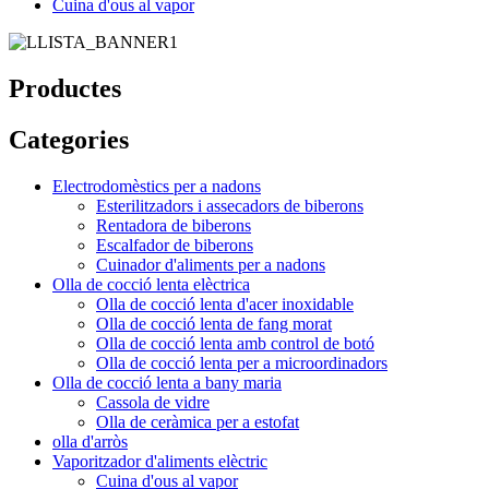
Cuina d'ous al vapor
Productes
Categories
Electrodomèstics per a nadons
Esterilitzadors i assecadors de biberons
Rentadora de biberons
Escalfador de biberons
Cuinador d'aliments per a nadons
Olla de cocció lenta elèctrica
Olla de cocció lenta d'acer inoxidable
Olla de cocció lenta de fang morat
Olla de cocció lenta amb control de botó
Olla de cocció lenta per a microordinadors
Olla de cocció lenta a bany maria
Cassola de vidre
Olla de ceràmica per a estofat
olla d'arròs
Vaporitzador d'aliments elèctric
Cuina d'ous al vapor