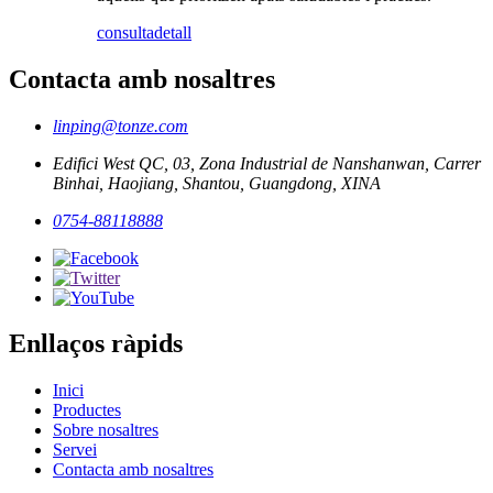
consulta
detall
Contacta amb nosaltres
linping@tonze.com
Edifici West QC, 03, Zona Industrial de Nanshanwan, Carrer
Binhai, Haojiang, Shantou, Guangdong, XINA
0754-88118888
Enllaços ràpids
Inici
Productes
Sobre nosaltres
Servei
Contacta amb nosaltres