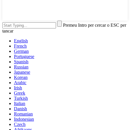
Premeu Intro per cercar o ESC per
tancar
English
French
German
Portuguese
Spanish
Russian
Japanese
Korean
Arabic
Irish
Greek
Turkish
Italian
Danish
Romanian
Indonesian
Czech
Afrikaans