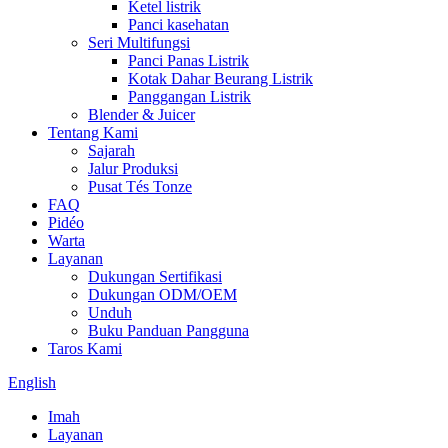
Ketel listrik
Panci kasehatan
Seri Multifungsi
Panci Panas Listrik
Kotak Dahar Beurang Listrik
Panggangan Listrik
Blender & Juicer
Tentang Kami
Sajarah
Jalur Produksi
Pusat Tés Tonze
FAQ
Pidéo
Warta
Layanan
Dukungan Sertifikasi
Dukungan ODM/OEM
Unduh
Buku Panduan Pangguna
Taros Kami
English
Imah
Layanan