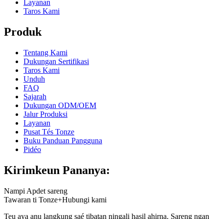
Layanan
Taros Kami
Produk
Tentang Kami
Dukungan Sertifikasi
Taros Kami
Unduh
FAQ
Sajarah
Dukungan ODM/OEM
Jalur Produksi
Layanan
Pusat Tés Tonze
Buku Panduan Pangguna
Pidéo
Kirimkeun Pananya:
Nampi Apdet sareng
Tawaran ti Tonze+Hubungi kami
Teu aya anu langkung saé tibatan ningali hasil ahirna. Sareng ngan