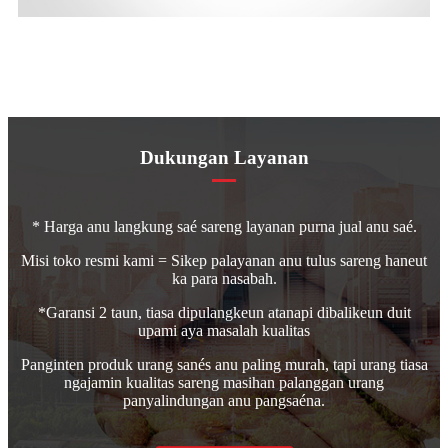
Dukungan Layanan
* Harga anu langkung saé sareng layanan purna jual anu saé.
Misi toko resmi kami = Sikep palayanan anu tulus sareng haneut
ka para nasabah.
*Garansi 2 taun, tiasa dipulangkeun atanapi dibalikeun duit
upami aya masalah kualitas
Panginten produk urang sanés anu paling murah, tapi urang tiasa
ngajamin kualitas sareng masihan palanggan urang
panyalindungan anu pangsaéna.