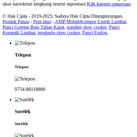
ukur naroskeun langkung seueur inpormasi
Klik kanggo patarosan
© Hak Cipta - 2019-2025: Sadaya Hak Cipta Ditangtayungan.
Produk Panas
-
Peta situs
-
AMP Mobile
Kompor Listrik Lambat
,
Panci Goreng Baja Tahan Karat
,
supplier slow cooker
,
Panci
Keramik Lambat
,
produsén slow cooker
,
Panci Endog
,
Telepon
Telepon
0754-88118888
Surélék
Surélék