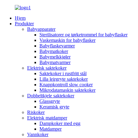
Hjem
Produkter
Babyapparater
Sterilisatorer og tørketrommel for babyflasker
Vaskemaskin for babyflasker
Babyflaskevarmer
Babymatkoker
Babymelkkjøler
Babymatvarmer
Elektrisk saktekoker
Saktekoker i rustfritt stål
Lilla leirgryte saktekoker
Knappkontroll slow cooker
Mikrodatamaskin saktekoker
Dobbeltkjele saktekoker
Glassgryte
Keramisk gryte
Riskoker
Elektrisk matdamper
Dampkoker med egg
Matdamper
Vannkoker