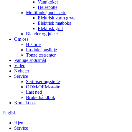
Vannkoker
Helsepotte
Multifunksjonell serie
Elektrisk varm gryte
Elektrisk matboks
Elektrisk grill
Blender og juicer
Om oss
Historie
Produksjonslinje
Tonze testsenter
Vanlige spørsmål
Video
Nyheter
Service
Sertifiseringsstøtte
ODM/OEM-støtte
Last ned
Brukerhåndbok
Kontakt oss
English
Hjem
Service