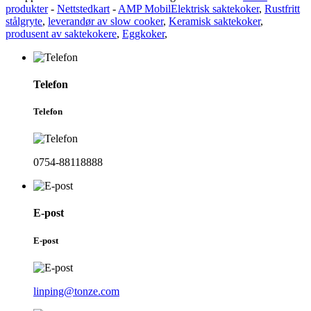
produkter
-
Nettstedkart
-
AMP Mobil
Elektrisk saktekoker
,
Rustfritt
stålgryte
,
leverandør av slow cooker
,
Keramisk saktekoker
,
produsent av saktekokere
,
Eggkoker
,
Telefon
Telefon
0754-88118888
E-post
E-post
linping@tonze.com