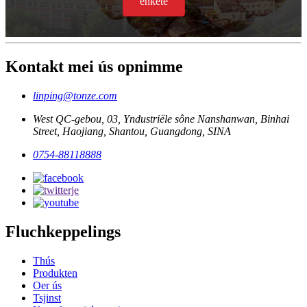
enkête
Kontakt mei ús opnimme
linping@tonze.com
West QC-gebou, 03, Yndustriële sône Nanshanwan, Binhai
Street, Haojiang, Shantou, Guangdong, SINA
0754-88118888
Fluchkeppelings
Thús
Produkten
Oer ús
Tsjinst