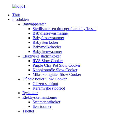
Thús
Produkten
Babyapparaten
Sterilisators en droeger foar babyflessen
Babyflessewasmasine
Babyflessewaarmer
Baby iten koker
Babymolkekoeler
Baby itenwaarmer
Elektryske stadichkoker
RVS Slow Cooker
Purple Clay Pot Slow Cooker
Knopkontrôle Slow Cooker
Mikrokompjûter Slow Cooker
Dûbele boiler Slow Cooker
Glêzen stoofpot
Keramyske stoofpot
Ryskoker
Elektryske itenstomer
Steamer aaikoker
Itenstoomer
Tsjettel