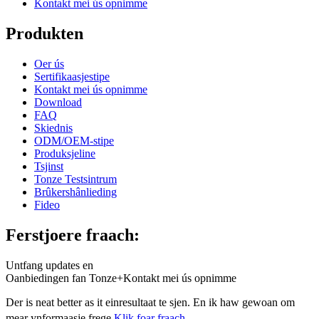
Kontakt mei ús opnimme
Produkten
Oer ús
Sertifikaasjestipe
Kontakt mei ús opnimme
Download
FAQ
Skiednis
ODM/OEM-stipe
Produksjeline
Tsjinst
Tonze Testsintrum
Brûkershânlieding
Fideo
Ferstjoere fraach:
Untfang updates en
Oanbiedingen fan Tonze+Kontakt mei ús opnimme
Der is neat better as it einresultaat te sjen. En ik haw gewoan om
mear ynformaasje frege
Klik foar fraach