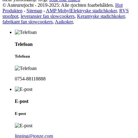
© Auteursrjocht - 2019-2025: Alle rjochten foarbehâlden.
Hot
Produkten
-
Sitemap
-
AMP Mobyl
Elektryske stadichkoker
,
RVS
stoofpot
,
leveransier fan slowcookers
,
Keramyske stadichkoker
,
fabrikant fan slowcookers
,
Aaikoker
,
Telefoan
Telefoan
0754-88118888
E-post
E-post
linping@tonze.com