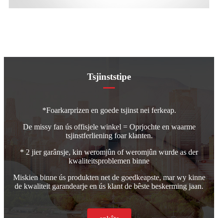
Tsjinststipe
*Foarkarprizen en goede tsjinst nei ferkeap.
De missy fan ús offisjele winkel = Oprjochte en waarme
tsjinstferliening foar klanten.
* 2 jier garânsje, kin weromjûn of weromjûn wurde as der
kwaliteitsproblemen binne
Miskien binne ús produkten net de goedkeapste, mar wy kinne
de kwaliteit garandearje en ús klant de bêste beskerming jaan.