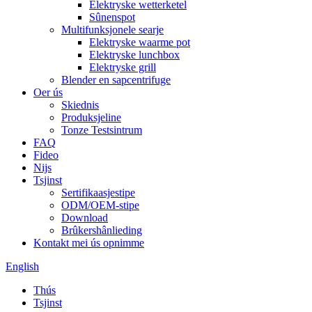
Elektryske wetterketel
Sûnenspot
Multifunksjonele searje
Elektryske waarme pot
Elektryske lunchbox
Elektryske grill
Blender en sapcentrifuge
Oer ús
Skiednis
Produksjeline
Tonze Testsintrum
FAQ
Fideo
Nijs
Tsjinst
Sertifikaasjestipe
ODM/OEM-stipe
Download
Brûkershânlieding
Kontakt mei ús opnimme
English
Thús
Tsjinst