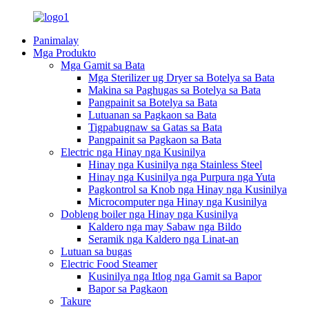
Panimalay
Mga Produkto
Mga Gamit sa Bata
Mga Sterilizer ug Dryer sa Botelya sa Bata
Makina sa Paghugas sa Botelya sa Bata
Pangpainit sa Botelya sa Bata
Lutuanan sa Pagkaon sa Bata
Tigpabugnaw sa Gatas sa Bata
Pangpainit sa Pagkaon sa Bata
Electric nga Hinay nga Kusinilya
Hinay nga Kusinilya nga Stainless Steel
Hinay nga Kusinilya nga Purpura nga Yuta
Pagkontrol sa Knob nga Hinay nga Kusinilya
Microcomputer nga Hinay nga Kusinilya
Dobleng boiler nga Hinay nga Kusinilya
Kaldero nga may Sabaw nga Bildo
Seramik nga Kaldero nga Linat-an
Lutuan sa bugas
Electric Food Steamer
Kusinilya nga Itlog nga Gamit sa Bapor
Bapor sa Pagkaon
Takure