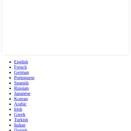
English
French
German
Portuguese
Spanish
Russian
Japanese
Korean
Arabic
Irish
Greek
Turkish
Italian
Danish