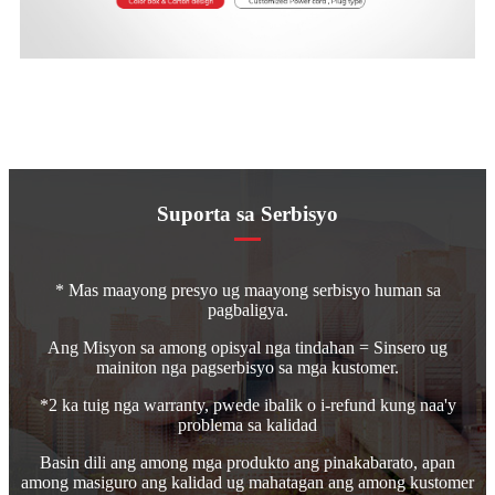
Suporta sa Serbisyo
* Mas maayong presyo ug maayong serbisyo human sa
pagbaligya.
Ang Misyon sa among opisyal nga tindahan = Sinsero ug
mainiton nga pagserbisyo sa mga kustomer.
*2 ka tuig nga warranty, pwede ibalik o i-refund kung naa'y
problema sa kalidad
Basin dili ang among mga produkto ang pinakabarato, apan
among masiguro ang kalidad ug mahatagan ang among kustomer