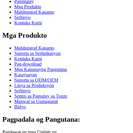
Panimalay
Mga Produkto
Mahitungod Kanamo
Serbisyo
Kontaka Kami
Mga Produkto
Mahitungod Kanamo
Suporta sa Sertipikasyon
Kontaka Kami
Pag-download
Mga Kanunayng Pangutana
Kasaysayan
Suporta sa ODM/OEM
Linya sa Produksyon
Serbisyo
Sentro sa Pagsulay sa Tonze
Manwal sa Gumagamit
Bidyo
Pagpadala og Pangutana:
Pagdawat og mga Update ug