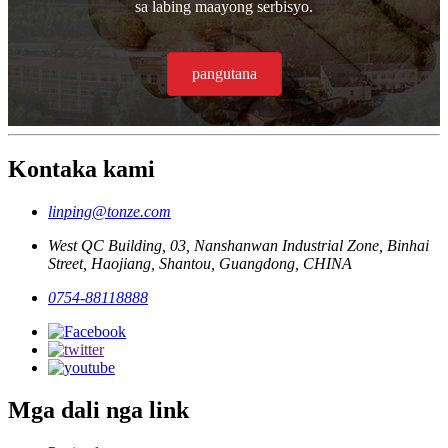
sa labing maayong serbisyo.
pangutana
Kontaka kami
linping@tonze.com
West QC Building, 03, Nanshanwan Industrial Zone, Binhai
Street, Haojiang, Shantou, Guangdong, CHINA
0754-88118888
Mga dali nga link