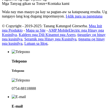
Mga Tanyag gikan sa Tonze+Kontaka kami
Wala nay mas maayo pa kay sa pagtan-aw sa katapusang resulta. Ug
nangayo lang kog dugang impormasyon.
I-klik para sa pangutana
© Copyright - 2019-2025: Tanang Katungod Gireserba.
Mga Init
nga Produkto
-
Mapa sa Site
-
AMP Mobile
Electric nga Hinay nga
Kusinilya
,
Kaldero nga Dili Kinamot nga Asero
,
tigsuplay og hinay
nga kusinilya
,
Seramik nga Hinay nga Kusinilya
,
tiggama og hinay
nga kusinilya
,
Lutuan sa Itlog
,
Telepono
Telepono
0754-88118888
E-mail