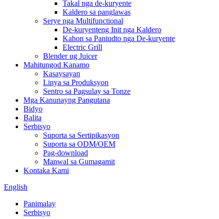
Takal nga de-kuryente
Kaldero sa panglawas
Serye nga Multifunctional
De-kuryenteng Init nga Kaldero
Kahon sa Paniudto nga De-kuryente
Electric Grill
Blender ug Juicer
Mahitungod Kanamo
Kasaysayan
Linya sa Produksyon
Sentro sa Pagsulay sa Tonze
Mga Kanunayng Pangutana
Bidyo
Balita
Serbisyo
Suporta sa Sertipikasyon
Suporta sa ODM/OEM
Pag-download
Manwal sa Gumagamit
Kontaka Kami
English
Panimalay
Serbisyo