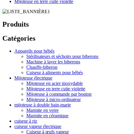
Mijoteuse en terre cuite violette
Produits
Catégories
Appareils pour bébés
Stérilisateurs et séchoirs pour biberons
Machine à laver les biberons
Chauffe-biberon
Cuiseur à aliments pour bébés
Mijoteuse électrique
Mijoteuse en acier inoxydable
Mijoteuse en terre cuite violette
Mijoteuse à commande par bouton
Mijoteuse à micro-ordinateur
mijoteuse à double bain-marie
Marmite en verre
Marmite en céramique
cuiseur à riz
cuiseur vapeur électrique
Cuiseur à œufs vapeur