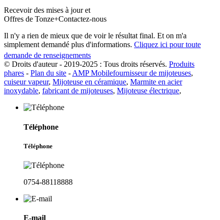
Recevoir des mises à jour et
Offres de Tonze+Contactez-nous
Il n'y a rien de mieux que de voir le résultat final. Et on m'a
simplement demandé plus d'informations.
Cliquez ici pour toute
demande de renseignements
© Droits d'auteur - 2019-2025 : Tous droits réservés.
Produits
phares
-
Plan du site
-
AMP Mobile
fournisseur de mijoteuses
,
cuiseur vapeur
,
Mijoteuse en céramique
,
Marmite en acier
inoxydable
,
fabricant de mijoteuses
,
Mijoteuse électrique
,
Téléphone
Téléphone
0754-88118888
E-mail