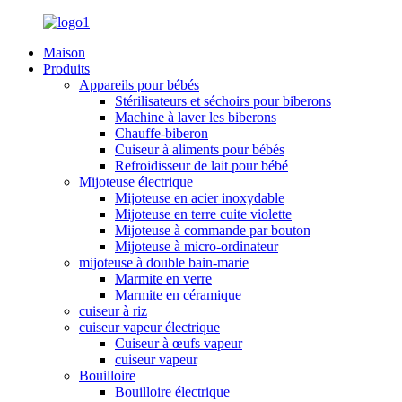
Maison
Produits
Appareils pour bébés
Stérilisateurs et séchoirs pour biberons
Machine à laver les biberons
Chauffe-biberon
Cuiseur à aliments pour bébés
Refroidisseur de lait pour bébé
Mijoteuse électrique
Mijoteuse en acier inoxydable
Mijoteuse en terre cuite violette
Mijoteuse à commande par bouton
Mijoteuse à micro-ordinateur
mijoteuse à double bain-marie
Marmite en verre
Marmite en céramique
cuiseur à riz
cuiseur vapeur électrique
Cuiseur à œufs vapeur
cuiseur vapeur
Bouilloire
Bouilloire électrique