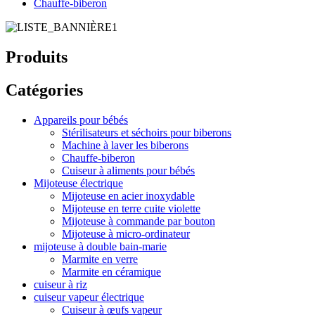
Chauffe-biberon
Produits
Catégories
Appareils pour bébés
Stérilisateurs et séchoirs pour biberons
Machine à laver les biberons
Chauffe-biberon
Cuiseur à aliments pour bébés
Mijoteuse électrique
Mijoteuse en acier inoxydable
Mijoteuse en terre cuite violette
Mijoteuse à commande par bouton
Mijoteuse à micro-ordinateur
mijoteuse à double bain-marie
Marmite en verre
Marmite en céramique
cuiseur à riz
cuiseur vapeur électrique
Cuiseur à œufs vapeur