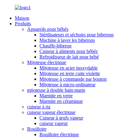
Maison
Produits
Appareils pour bébés
Stérilisateurs et séchoirs pour biberons
Machine à laver les biberons
Chauffe-biberon
Cuiseur à aliments pour bébés
Refroidisseur de lait pour bébé
Mijoteuse électrique
Mijoteuse en acier inoxydable
Mijoteuse en terre cuite violette
Mijoteuse à commande par bouton
Mijoteuse à micro-ordinateur
mijoteuse à double bain-marie
Marmite en verre
Marmite en céramique
cuiseur à riz
cuiseur vapeur électrique
Cuiseur à œufs vapeur
cuiseur vapeur
Bouilloire
Bouilloire électrique