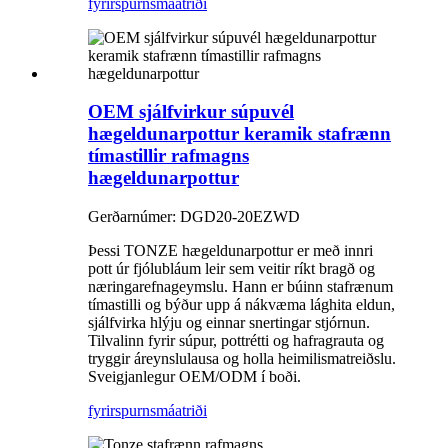
fyrirspurn
smáatriði
OEM sjálfvirkur súpuvél
hægeldunarpottur keramik stafrænn
tímastillir rafmagns
hægeldunarpottur
Gerðarnúmer: DGD20-20EZWD
Þessi TONZE hægeldunarpottur er með innri
pott úr fjólubláum leir sem veitir ríkt bragð og
næringarefnageymslu. Hann er búinn stafrænum
tímastilli og býður upp á nákvæma lághita eldun,
sjálfvirka hlýju og einnar snertingar stjórnun.
Tilvalinn fyrir súpur, pottrétti og hafragrauta og
tryggir áreynslulausa og holla heimilismatreiðslu.
Sveigjanlegur OEM/ODM í boði.
fyrirspurn
smáatriði