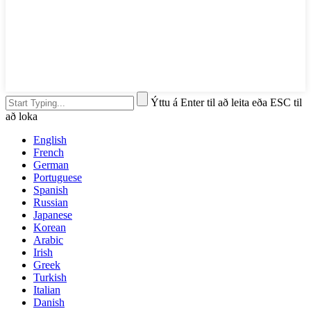
Ýttu á Enter til að leita eða ESC til
að loka
English
French
German
Portuguese
Spanish
Russian
Japanese
Korean
Arabic
Irish
Greek
Turkish
Italian
Danish