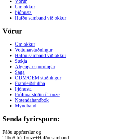
Vörur
Um okkur
Þjónusta
Hafðu samband við okkur
Vörur
Um okkur
Vottunarstuðningur
Hafðu samband við okkur
Sækja
Algengar spurningar
Saga
ODM/OEM stuðningur
Framleiðslulína
Þjónusta
Prófunarstöðin í Tonze
Notendahandbók
Myndband
Senda fyrirspurn:
Fáðu uppfærslur og
Tilboð frá Tonze+Hafðu samband