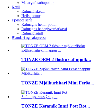
Matargufusuðupottur
Ketill
Rafmagnsketill
Heilsupottur
Fjölnota sería
Rafmagns heitur pottur
Rafmagns hádegisverðarkassi
Rafmagnsgrill
Blandari og safapressa
TONZE OEM 2 flöskur af mjólk...
TONZE Mjólkurhitari Mini Ferða...
TONZE Keramik Innri Pott Rot...