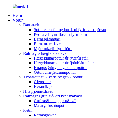
Heim
Vörur
Barnatæki
Sótthreinsiefni og þurrkari fyrir barnapössur
Þvottavél fyrir flöskur fyrir börn
Barnapúðahitari
Barnamateldavél
Mjólkurkælir fyrir börn
Rafmagns hægfara eldavél
Hægeldunarpottur úr ryðfríu stáli
Hægeldunarpottur úr fjólubláum leir
Hnappstýring hægeldunarpottur
Örtölvuhægeldunarpottur
Tvöfaldur suðukatla hægsuðupottur
Glerpottur
Keramik pottur
Hrísgrjónaeldavél
Rafmagns gufusjóðari fyrir matvæli
Gufusoðinn eggjasuðuvél
Matargufusuðupottur
Ketill
Rafmagnsketill