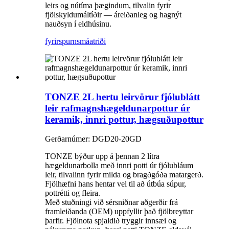
leirs og nútíma þægindum, tilvalin fyrir
fjölskyldumáltíðir — áreiðanleg og hagnýt
nauðsyn í eldhúsinu.
fyrirspurn
smáatriði
TONZE 2L hertu leirvörur fjólublátt
leir rafmagnshægeldunarpottur úr
keramik, innri pottur, hægsuðupottur
Gerðarnúmer: DGD20-20GD
TONZE býður upp á þennan 2 lítra
hægeldunarbolla með innri potti úr fjólubláum
leir, tilvalinn fyrir milda og bragðgóða matargerð.
Fjölhæfni hans hentar vel til að útbúa súpur,
pottrétti og fleira.
Með stuðningi við sérsniðnar aðgerðir frá
framleiðanda (OEM) uppfyllir það fjölbreyttar
þarfir. Fjölnota spjaldið tryggir innsæi og