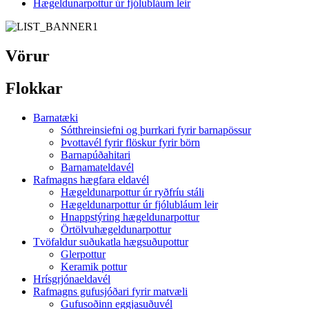
Hægeldunarpottur úr fjólubláum leir
Vörur
Flokkar
Barnatæki
Sótthreinsiefni og þurrkari fyrir barnapössur
Þvottavél fyrir flöskur fyrir börn
Barnapúðahitari
Barnamateldavél
Rafmagns hægfara eldavél
Hægeldunarpottur úr ryðfríu stáli
Hægeldunarpottur úr fjólubláum leir
Hnappstýring hægeldunarpottur
Örtölvuhægeldunarpottur
Tvöfaldur suðukatla hægsuðupottur
Glerpottur
Keramik pottur
Hrísgrjónaeldavél
Rafmagns gufusjóðari fyrir matvæli
Gufusoðinn eggjasuðuvél