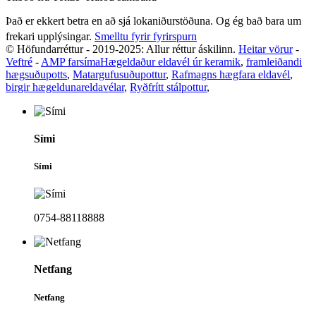
Það er ekkert betra en að sjá lokaniðurstöðuna. Og ég bað bara um
frekari upplýsingar.
Smelltu fyrir fyrirspurn
© Höfundarréttur - 2019-2025: Allur réttur áskilinn.
Heitar vörur
-
Veftré
-
AMP farsíma
Hægeldaður eldavél úr keramik
,
framleiðandi
hægsuðupotts
,
Matargufusuðupottur
,
Rafmagns hægfara eldavél
,
birgir hægeldunareldavélar
,
Ryðfrítt stálpottur
,
Sími
Sími
0754-88118888
Netfang
Netfang