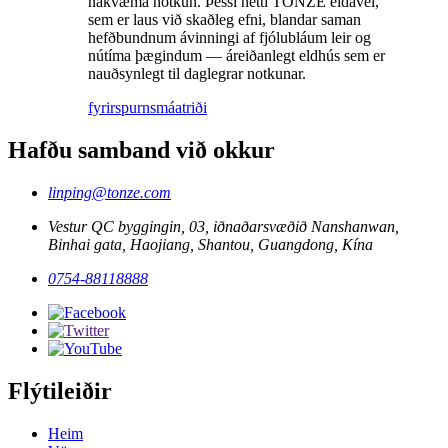
nákvæma notkun. Þessi netti TONZE eldavél,
sem er laus við skaðleg efni, blandar saman
hefðbundnum ávinningi af fjólubláum leir og
nútíma þægindum — áreiðanlegt eldhús sem er
nauðsynlegt til daglegrar notkunar.
fyrirspurn
smáatriði
Hafðu samband við okkur
linping@tonze.com
Vestur QC byggingin, 03, iðnaðarsvæðið Nanshanwan,
Binhai gata, Haojiang, Shantou, Guangdong, Kína
0754-88118888
Flýtileiðir
Heim