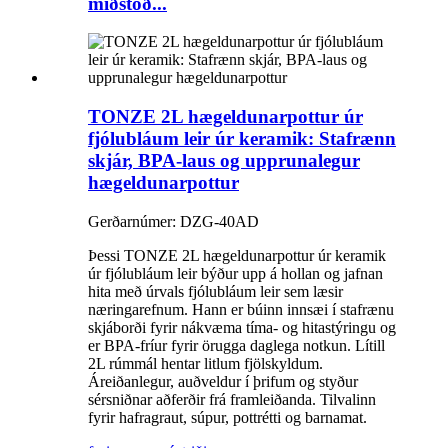
miðstöð...
TONZE 2L hægeldunarpottur úr
fjólubláum leir úr keramik: Stafrænn
skjár, BPA-laus og upprunalegur
hægeldunarpottur
Gerðarnúmer: DZG-40AD
Þessi TONZE 2L hægeldunarpottur úr keramik
úr fjólubláum leir býður upp á hollan og jafnan
hita með úrvals fjólubláum leir sem læsir
næringarefnum. Hann er búinn innsæi í stafrænu
skjáborði fyrir nákvæma tíma- og hitastýringu og
er BPA-fríur fyrir örugga daglega notkun. Lítill
2L rúmmál hentar litlum fjölskyldum.
Áreiðanlegur, auðveldur í þrifum og styður
sérsniðnar aðferðir frá framleiðanda. Tilvalinn
fyrir hafragraut, súpur, pottrétti og barnamat.