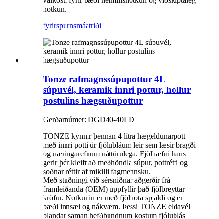
valkosti fyrir bæði heimilisnotkun og viðskiptaleg
notkun.
fyrirspurn
smáatriði
Tonze rafmagnssúpupottur 4L
súpuvél, keramik innri pottur, hollur
postulíns hægsuðupottur
Gerðarnúmer: DGD40-40LD
TONZE kynnir þennan 4 lítra hægeldunarpott
með innri potti úr fjólubláum leir sem læsir bragði
og næringarefnum náttúrulega. Fjölhæfni hans
gerir þér kleift að meðhöndla súpur, pottrétti og
soðnar réttir af mikilli fagmennsku.
Með stuðningi við sérsniðnar aðgerðir frá
framleiðanda (OEM) uppfyllir það fjölbreyttar
kröfur. Notkunin er með fjölnota spjaldi og er
bæði innsæi og nákvæm. Þessi TONZE eldavél
blandar saman hefðbundnum kostum fjólublás