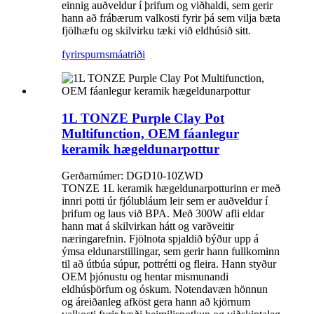
einnig auðveldur í þrifum og viðhaldi, sem gerir
hann að frábærum valkosti fyrir þá sem vilja bæta
fjölhæfu og skilvirku tæki við eldhúsið sitt.
fyrirspurn
smáatriði
1L TONZE Purple Clay Pot
Multifunction, OEM fáanlegur
keramik hægeldunarpottur
Gerðarnúmer: DGD10-10ZWD
TONZE 1L keramik hægeldunarpotturinn er með
innri potti úr fjólubláum leir sem er auðveldur í
þrifum og laus við BPA. Með 300W afli eldar
hann mat á skilvirkan hátt og varðveitir
næringarefnin. Fjölnota spjaldið býður upp á
ýmsa eldunarstillingar, sem gerir hann fullkominn
til að útbúa súpur, pottrétti og fleira. Hann styður
OEM þjónustu og hentar mismunandi
eldhúsþörfum og óskum. Notendavæn hönnun
og áreiðanleg afköst gera hann að kjörnum