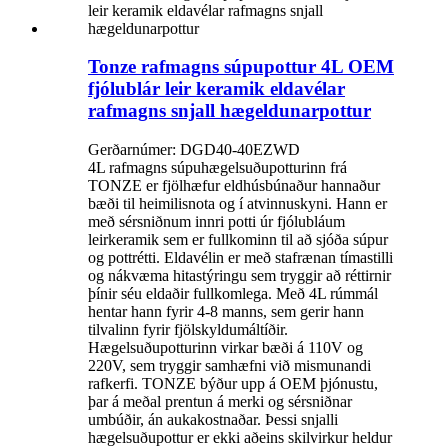
Tonze rafmagns súpupottur 4L OEM
fjólublár leir keramik eldavélar
rafmagns snjall hægeldunarpottur
Gerðarnúmer: DGD40-40EZWD
4L rafmagns súpuhægelsuðupotturinn frá
TONZE er fjölhæfur eldhúsbúnaður hannaður
bæði til heimilisnota og í atvinnuskyni. Hann er
með sérsniðnum innri potti úr fjólubláum
leirkeramik sem er fullkominn til að sjóða súpur
og pottrétti. Eldavélin er með stafrænan tímastilli
og nákvæma hitastýringu sem tryggir að réttirnir
þínir séu eldaðir fullkomlega. Með 4L rúmmál
hentar hann fyrir 4-8 manns, sem gerir hann
tilvalinn fyrir fjölskyldumáltíðir.
Hægelsuðupotturinn virkar bæði á 110V og
220V, sem tryggir samhæfni við mismunandi
rafkerfi. TONZE býður upp á OEM þjónustu,
þar á meðal prentun á merki og sérsniðnar
umbúðir, án aukakostnaðar. Þessi snjalli
hægelsuðupottur er ekki aðeins skilvirkur heldur