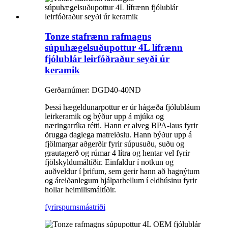
Tonze stafrænn rafmagns
súpuhægelsuðupottur 4L lífrænn
fjólublár leirfóðraður seyði úr
keramik
Gerðarnúmer: DGD40-40ND
Þessi hægeldunarpottur er úr hágæða fjólubláum
leirkeramik og býður upp á mjúka og
næringarríka rétti. Hann er alveg BPA-laus fyrir
örugga daglega matreiðslu. Hann býður upp á
fjölmargar aðgerðir fyrir súpusuðu, suðu og
grautagerð og rúmar 4 lítra og hentar vel fyrir
fjölskyldumáltíðir. Einfaldur í notkun og
auðveldur í þrifum, sem gerir hann að hagnýtum
og áreiðanlegum hjálparhellum í eldhúsinu fyrir
hollar heimilismáltíðir.
fyrirspurn
smáatriði