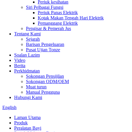
Periuk kesihatan
Siri Pelbagai Fungsi
Periuk Panas Elektrik
Kotak Makan Tengah Hari Elektrik
Pemanggang Elektrik
Pengisar & Pemerah Jus
Tentang Kami
Sejarah
Barisan Pengeluaran
Pusat Ujian Tonze
Soalan Lazim
Video
Berita
Perkhidmatan
Sokongan Pensijilan
Sokongan ODM/OEM
Muat turun
Manual Pengguna
Hubungi Kami
English
Laman Utama
Produk
Peralatan Bayi