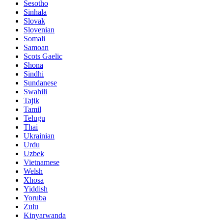
Sesotho
Sinhala
Slovak
Slovenian
Somali
Samoan
Scots Gaelic
Shona
Sindhi
Sundanese
Swahili
Tajik
Tamil
Telugu
Thai
Ukrainian
Urdu
Uzbek
Vietnamese
Welsh
Xhosa
Yiddish
Yoruba
Zulu
Kinyarwanda