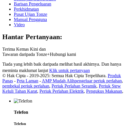
Barisan Pengeluaran
Perkhidmatan
Pusat Ujian Tonze
Manual Pengguna
Video
Hantar Pertanyaan:
Terima Kemas Kini dan
Tawaran daripada Tonze+Hubungi kami
Tiada yang lebih baik daripada melihat hasil akhirnya. Dan hanya
meminta maklumat lanjut
Klik untuk pertanyaan
© Hak Cipta - 2019-2025: Semua Hak Cipta Terpelihara.
Produk
Panas
-
Peta Laman
-
AMP Mudah Alih
pengeluar periuk perlahan
,
pembekal periuk perlahan
,
Periuk Perlahan Seramik
,
Periuk Stew
Keluli Tahan Karat
,
Periuk Perlahan Elektrik
,
Pengukus Makanan
,
Telefon
Telefon