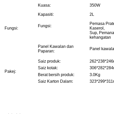
Kuasa:
350W
Kapasiti:
2L
Pemasa Prate
Fungsi:
Fungsi:
Kaserol,
Sup, Pemana
kehangatan
Panel Kawalan dan
Panel kawalan
Paparan:
Saiz produk:
262*238*24
Saiz kotak:
306*282*28
Pakej:
Berat bersih produk:
3.0Kg
Saiz Karton Dalam:
323*299*31