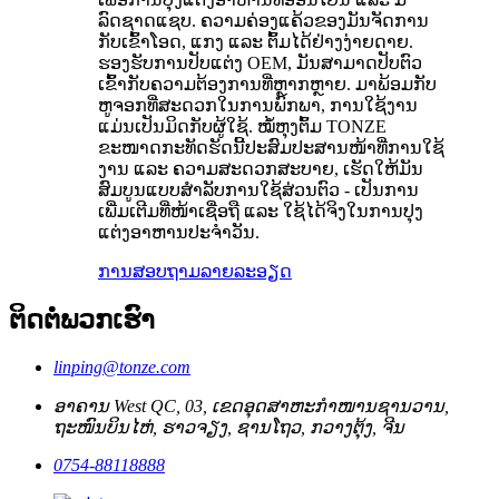
ລົດຊາດແຊບ. ຄວາມຄ່ອງແຄ້ວຂອງມັນຈັດການ
ກັບເຂົ້າໂອດ, ແກງ ແລະ ຕົ້ມໄດ້ຢ່າງງ່າຍດາຍ.
ຮອງຮັບການປັບແຕ່ງ OEM, ມັນສາມາດປັບຕົວ
ເຂົ້າກັບຄວາມຕ້ອງການທີ່ຫຼາກຫຼາຍ. ມາພ້ອມກັບ
ຫູຈອກທີ່ສະດວກໃນການພົກພາ, ການໃຊ້ງານ
ແມ່ນເປັນມິດກັບຜູ້ໃຊ້. ໝໍ້ຫຸງຕົ້ມ TONZE
ຂະໜາດກະທັດຮັດນີ້ປະສົມປະສານໜ້າທີ່ການໃຊ້
ງານ ແລະ ຄວາມສະດວກສະບາຍ, ເຮັດໃຫ້ມັນ
ສົມບູນແບບສຳລັບການໃຊ້ສ່ວນຕົວ - ເປັນການ
ເພີ່ມເຕີມທີ່ໜ້າເຊື່ອຖື ແລະ ໃຊ້ໄດ້ຈິງໃນການປຸງ
ແຕ່ງອາຫານປະຈຳວັນ.
ການສອບຖາມ
ລາຍລະອຽດ
ຕິດຕໍ່ພວກເຮົາ
linping@tonze.com
ອາຄານ West QC, 03, ເຂດອຸດສາຫະກຳໜານຊານວານ,
ຖະໜົນບິນໄຫ່, ຮາວຈຽງ, ຊານໂຖວ, ກວາງຕຸ້ງ, ຈີນ
0754-88118888