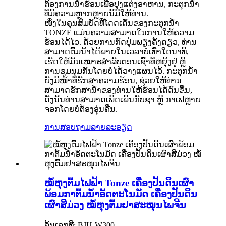
ຕ້ອງການນ້ຳຮ້ອນເພື່ອປຸງແຕ່ງອາຫານ, ກະຕຸກນ້ຳ
ທີ່ມີຄວາມຫຼາກຫຼາຍນີ້ມີໃຫ້ທ່ານ.
ໜຶ່ງໃນຄຸນສົມບັດທີ່ໂດດເດັ່ນຂອງກະຕຸກນ້ຳ
TONZE ແມ່ນຄວາມສາມາດໃນການໃຫ້ຄວາມ
ຮ້ອນໄດ້ໄວ. ດ້ວຍການກົດປຸ່ມພຽງຄັ້ງດຽວ, ທ່ານ
ສາມາດຕົ້ມນ້ຳໄດ້ພາຍໃນເວລາບໍ່ເທົ່າໃດນາທີ,
ເຮັດໃຫ້ມັນເໝາະສຳລັບຕອນເຊົ້າທີ່ຫຍຸ້ງຢູ່ ຫຼື
ການຊຸມນຸມກັນໂດຍບໍ່ໄດ້ວາງແຜນໄວ້. ກະຕຸກນ້ຳ
ຍັງມີໜ້າທີ່ຮັກສາຄວາມຮ້ອນ, ຊ່ວຍໃຫ້ທ່ານ
ສາມາດຮັກສານ້ຳຂອງທ່ານໃຫ້ຮ້ອນໄດ້ດົນຂຶ້ນ,
ດັ່ງນັ້ນທ່ານສາມາດເພີດເພີນກັບຊາ ຫຼື ກາເຟຫຼາຍ
ຈອກໂດຍບໍ່ຕ້ອງອຸ່ນຄືນ.
ການສອບຖາມ
ລາຍລະອຽດ
ໝໍ້ຫຸງຕົ້ມໄຟຟ້າ Tonze ເຄື່ອງປັ້ນດິນເຜົາ
ພ້ອມກາຕົ້ມນ້ຳອັດຕະໂນມັດ ເຄື່ອງປັ້ນດິນ
ເຜົາສີມ່ວງ ໝໍ້ຫຸງຕົ້ມຢາສະໝຸນໄພຈີນ
ລຸ້ນເລກທີ: BJH-W300