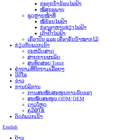
ກະຕຸກນ້ຳຮ້ອນໄຟຟ້າ
ໝໍ້ສຸຂະພາບ
ຊຸດຫຼາຍໜ້າທີ່
ໝໍ້ຮ້ອນໄຟຟ້າ
ກ່ອງອາຫານທ່ຽງໄຟຟ້າ
ເຕົາປີ້ງໄຟຟ້າ
ເຄື່ອງປັ່ນ ແລະ ເຄື່ອງຄັ້ນນ້ຳໝາກໄມ້
ກ່ຽວກັບພວກເຮົາ
ປະຫວັດສາດ
ສາຍການຜະລິດ
ສູນທົດສອບ Tonze
ຄຳຖາມທີ່ຖືກຖາມເລື້ອຍໆ
ວິດີໂອ
ຂ່າວ
ການບໍລິການ
ການສະໜັບສະໜູນການຮັບຮອງ
ສະໜັບສະໜູນ ODM/ OEM
ດາວໂຫຼດ
ຄູ່ມືຜູ້ໃຊ້
ຕິດຕໍ່ພວກເຮົາ
English
ບ້ານ