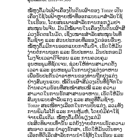
ໝໍ້ຫຸງຕົ້ມໄຟຟ້າເຄື່ອງປັ້ນດິນເຜົາຂອງ Tonze ເປັນ
ເຄື່ອງໃຊ້ໄຟຟ້າຫຼາຍໜ້າທີ່ອອກແບບມາສຳລັບໃຊ້
ໃນເຮືອນ, ໂດຍສະເພາະສຳລັບການກະກຽມຢາ
ສະໝຸນໄພຈີນ. ມັນມີໝໍ້ພາຍໃນເຄື່ອງປັ້ນດິນເຜົາສີ
ມ່ວງອັດຕະໂນມັດ, ເຊິ່ງເໝາະສຳລັບສະໝຸນໄພທີ່
ຕົ້ມຊ້າໆ ແລະ ສ່ວນປະກອບທີ່ລະອຽດອ່ອນອື່ນໆ.
ໝໍ້ຫຸງຕົ້ມມີການອອກແບບກາຕົ້ມນ້ຳ, ເຮັດໃຫ້ມັນ
ງ່າຍຕໍ່ການຖອກ ແລະ ຮັບປະທານ. ມັນປະກອບມີ
ໂມງຈັບເວລາດິຈິຕອນ ແລະ ການຄວບຄຸມ
ອຸນຫະພູມທີ່ຊັດເຈນ, ຊ່ວຍໃຫ້ທ່ານສາມາດຕັ້ງ
ເວລາ ແລະ ອຸນຫະພູມໃນການປຸງແຕ່ງອາຫານ
ເພື່ອຮັບປະກັນວ່າອາຫານຂອງທ່ານຖືກປຸງແຕ່ງ
ຢ່າງສົມບູນແບບ. ໝໍ້ດິນເຜົາສີມ່ວງເປັນທີ່ຮູ້ຈັກໃນ
ດ້ານຄວາມຮ້ອນທີ່ສະໝໍ່າສະເໝີ ແລະ ຄວາມ
ສາມາດໃນການຮັກສາສານອາຫານ, ເຮັດໃຫ້ມັນ
ສົມບູນແບບສຳລັບແກງ ແລະ ສະຕູທີ່ຕົ້ມຊ້າໆ.
Tonze ສະເໜີທາງເລືອກໃນການປັບແຕ່ງ, ລວມທັງ
ການພິມໂລໂກ້ ແລະ ການຫຸ້ມຫໍ່, ໂດຍບໍ່ມີຄ່າໃຊ້
ຈ່າຍເພີ່ມເຕີມ. ໝໍ້ຫຸງຕົ້ມນີ້ບໍ່ພຽງແຕ່ມີ
ປະສິດທິພາບເທົ່ານັ້ນ ແຕ່ຍັງງ່າຍຕໍ່ການເຮັດຄວາມ
ສະອາດ ແລະ ບຳລຸງຮັກສາ, ເຮັດໃຫ້ມັນເປັນທາງ
ເລືອກທີ່ດີເລີດສຳລັບການນຳໃຊ້ທັງໃນເຮືອນ ແລະ