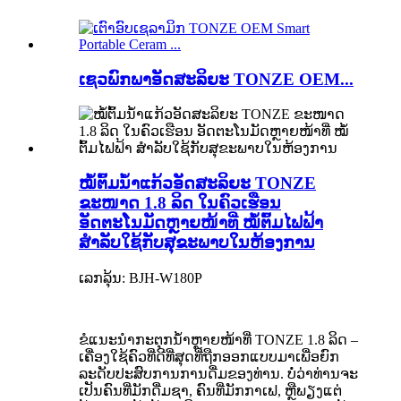
ເຊວພົກພາອັດສະລິຍະ TONZE OEM...
ໝໍ້ຕົ້ມນ້ຳແກ້ວອັດສະລິຍະ TONZE
ຂະໜາດ 1.8 ລິດ ໃນຄົວເຮືອນ
ອັດຕະໂນມັດຫຼາຍໜ້າທີ່ ໝໍ້ຕົ້ມໄຟຟ້າ
ສຳລັບໃຊ້ກັບສຸຂະພາບໃນຫ້ອງການ
ເລກລຸ້ນ: BJH-W180P
ຂໍແນະນຳກະຕຸກນ້ຳຫຼາຍໜ້າທີ່ TONZE 1.8 ລິດ –
ເຄື່ອງໃຊ້ຄົວທີ່ດີທີ່ສຸດທີ່ຖືກອອກແບບມາເພື່ອຍົກ
ລະດັບປະສົບການການດື່ມຂອງທ່ານ. ບໍ່ວ່າທ່ານຈະ
ເປັນຄົນທີ່ມັກດື່ມຊາ, ຄົນທີ່ມັກກາເຟ, ຫຼືພຽງແຕ່