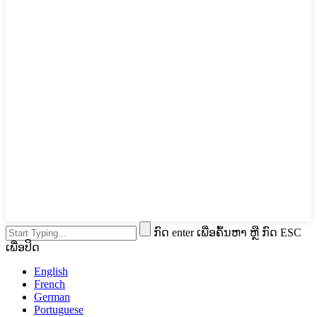
ກົດ enter ເພື່ອຄົ້ນຫາ ຫຼື ກົດ ESC
ເພື່ອປິດ
English
French
German
Portuguese