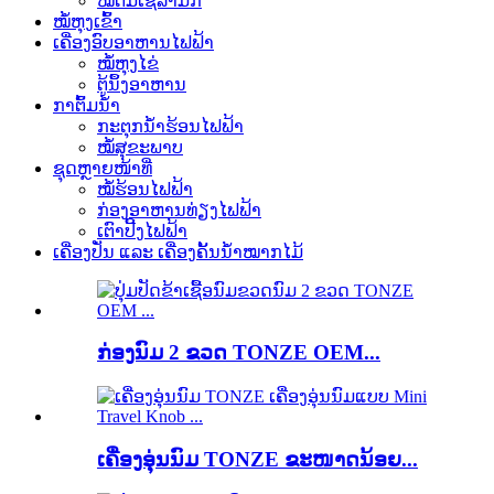
ໝໍ້ຕົ້ມເຊລາມິກ
ໝໍ້ຫຸງເຂົ້າ
ເຄື່ອງອົບອາຫານໄຟຟ້າ
ໝໍ້ຫຸງໄຂ່
ຕູ້ນຶ້ງອາຫານ
ກາຕົ້ມນ້ຳ
ກະຕຸກນ້ຳຮ້ອນໄຟຟ້າ
ໝໍ້ສຸຂະພາບ
ຊຸດຫຼາຍໜ້າທີ່
ໝໍ້ຮ້ອນໄຟຟ້າ
ກ່ອງອາຫານທ່ຽງໄຟຟ້າ
ເຕົາປີ້ງໄຟຟ້າ
ເຄື່ອງປັ່ນ ແລະ ເຄື່ອງຄັ້ນນ້ຳໝາກໄມ້
ກ່ອງນົມ 2 ຂວດ TONZE OEM...
ເຄື່ອງອຸ່ນນົມ TONZE ຂະໜາດນ້ອຍ...