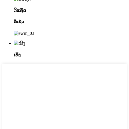
ວີແຊັດ
ວີແຊັດ
ເທິງ