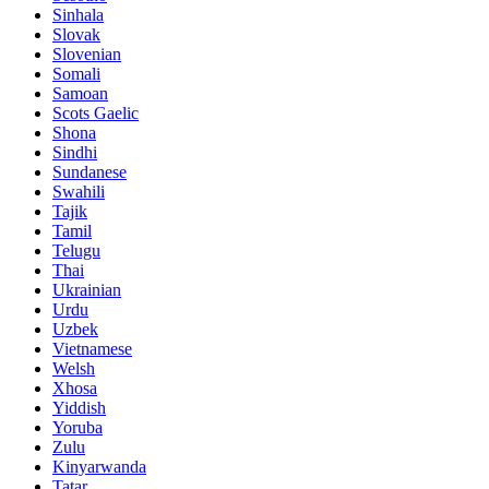
Sinhala
Slovak
Slovenian
Somali
Samoan
Scots Gaelic
Shona
Sindhi
Sundanese
Swahili
Tajik
Tamil
Telugu
Thai
Ukrainian
Urdu
Uzbek
Vietnamese
Welsh
Xhosa
Yiddish
Yoruba
Zulu
Kinyarwanda
Tatar