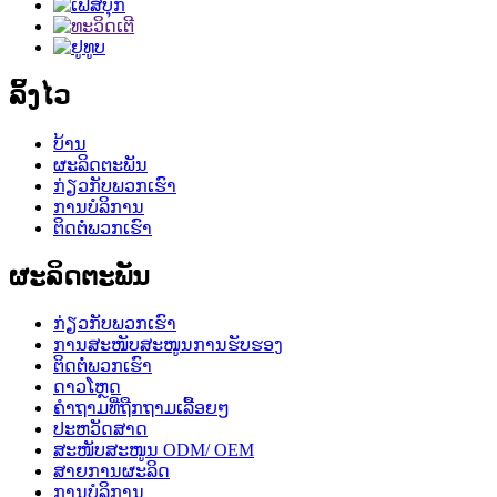
ລິ້ງໄວ
ບ້ານ
ຜະລິດຕະພັນ
ກ່ຽວກັບພວກເຮົາ
ການບໍລິການ
ຕິດຕໍ່ພວກເຮົາ
ຜະລິດຕະພັນ
ກ່ຽວກັບພວກເຮົາ
ການສະໜັບສະໜູນການຮັບຮອງ
ຕິດຕໍ່ພວກເຮົາ
ດາວໂຫຼດ
ຄຳຖາມທີ່ຖືກຖາມເລື້ອຍໆ
ປະຫວັດສາດ
ສະໜັບສະໜູນ ODM/ OEM
ສາຍການຜະລິດ
ການບໍລິການ