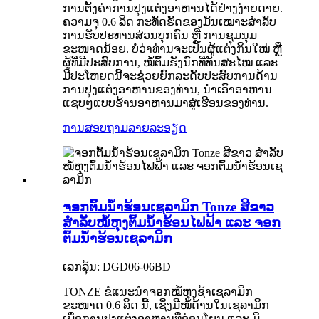
ການຕັ້ງຄ່າການປຸງແຕ່ງອາຫານໄດ້ຢ່າງງ່າຍດາຍ.
ຄວາມຈຸ 0.6 ລິດ ກະທັດຮັດຂອງມັນເໝາະສຳລັບ
ການຮັບປະທານສ່ວນບຸກຄົນ ຫຼື ການຊຸມນຸມ
ຂະໜາດນ້ອຍ. ບໍ່ວ່າທ່ານຈະເປັນຜູ້ແຕ່ງກິນໃໝ່ ຫຼື
ຜູ້ທີ່ມີປະສົບການ, ໝໍ້ຕົ້ມຮັງນົກທີ່ທັນສະໄໝ ແລະ
ມີປະໂຫຍດນີ້ຈະຊ່ວຍຍົກລະດັບປະສົບການດ້ານ
ການປຸງແຕ່ງອາຫານຂອງທ່ານ, ນຳເອົາອາຫານ
ແຊບໆແບບຮ້ານອາຫານມາສູ່ເຮືອນຂອງທ່ານ.
ການສອບຖາມ
ລາຍລະອຽດ
ຈອກຕົ້ມນ້ຳຮ້ອນເຊລາມິກ Tonze ສີຂາວ
ສຳລັບໝໍ້ຫຸງຕົ້ມນ້ຳຮ້ອນໄຟຟ້າ ແລະ ຈອກ
ຕົ້ມນ້ຳຮ້ອນເຊລາມິກ
ເລກລຸ້ນ: DGD06-06BD
TONZE ຂໍແນະນຳຈອກໝໍ້ຫຸງຊ້າເຊລາມິກ
ຂະໜາດ 0.6 ລິດ ນີ້, ເຊິ່ງມີໝໍ້ດ້ານໃນເຊລາມິກ
ເພື່ອການປຸງແຕ່ງອາຫານທີ່ອ່ອນໂຍນ ແລະ ມີ