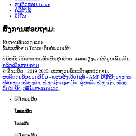
ສູນທົດສອບ Tonze
ຄູ່ມືຜູ້ໃຊ້
ວິດີໂອ
ສົ່ງການສອບຖາມ:
ຮັບການອັບເດດ ແລະ
ຂໍ້ສະເໜີຈາກ Tonze+ຕິດຕໍ່ພວກເຮົາ
ບໍ່ມີຫຍັງດີກ່ວາການເຫັນຜົນສຸດທ້າຍ. ແລະພຽງແຕ່ຂໍຂໍ້ມູນເພີ່ມເຕີມ
ຄລິກເພື່ອສອບຖາມ
© ລິຂະສິດ - 2019-2025: ສະຫງວນລິຂະສິດທຸກປະການ.
ຜະລິດຕະພັນຍອດນິຍົມ
-
ແຜນຜັງເວັບໄຊທ໌
-
AMP ມືຖື
ຕູ້ນຶ້ງອາຫານ
,
ຜູ້ສະໜອງໝໍ້ຫຸງຊ້າ
,
ໝໍ້ຫຸງຊ້າເຊລາມິກ
,
ຜູ້ຜະລິດໝໍ້ຫຸງຊ້າ
,
ໝໍ້ຫຸງ
ຕົ້ມໄຟຟ້າ
,
ໝໍ້ຕົ້ມສະແຕນເລດ
,
ໂທລະສັບ
ໂທລະສັບ