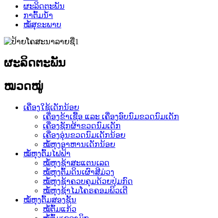
ຜະລິດຕະພັນ
ກາຕົ້ມນ້ຳ
ໝໍ້ສຸຂະພາບ
ຜະລິດຕະພັນ
ໝວດໝູ່
ເຄື່ອງໃຊ້ເດັກນ້ອຍ
ເຄື່ອງຂ້າເຊື້ອ ແລະ ເຄື່ອງອົບນົມຂວດນົມເດັກ
ເຄື່ອງຊັກຜ້າຂວດນົມເດັກ
ເຄື່ອງອຸ່ນຂວດນົມເດັກນ້ອຍ
ໝໍ້ຫຸງອາຫານເດັກນ້ອຍ
ໝໍ້ຫຸງຕົ້ມໄຟຟ້າ
ໝໍ້ຫຸງຊ້າສະແຕນເລດ
ໝໍ້ຫຸງຕົ້ມດິນເຜົາສີມ່ວງ
ໝໍ້ຫຸງຊ້າຄວບຄຸມດ້ວຍປຸ່ມກົດ
ໝໍ້ຫຸງຊ້າໄມໂຄຣຄອມພິວເຕີ
ໝໍ້ຫຸງຕົ້ມສອງຊັ້ນ
ໝໍ້ຕົ້ມແກ້ວ