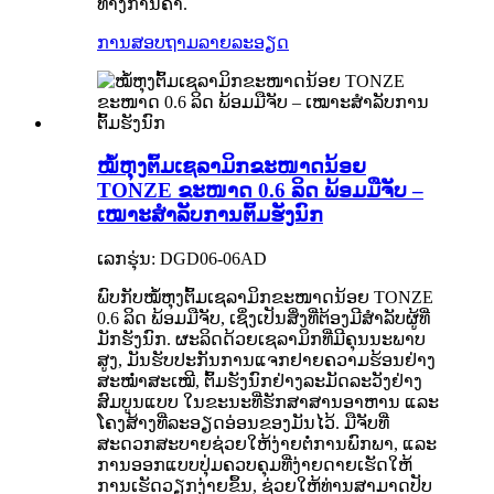
ທາງການຄ້າ.
ການສອບຖາມ
ລາຍລະອຽດ
ໝໍ້ຫຸງຕົ້ມເຊລາມິກຂະໜາດນ້ອຍ
TONZE ຂະໜາດ 0.6 ລິດ ພ້ອມມືຈັບ –
ເໝາະສຳລັບການຕົ້ມຮັງນົກ
ເລກຮຸ່ນ: DGD06-06AD
ພົບກັບໝໍ້ຫຸງຕົ້ມເຊລາມິກຂະໜາດນ້ອຍ TONZE
0.6 ລິດ ພ້ອມມືຈັບ, ເຊິ່ງເປັນສິ່ງທີ່ຕ້ອງມີສຳລັບຜູ້ທີ່
ມັກຮັງນົກ. ຜະລິດດ້ວຍເຊລາມິກທີ່ມີຄຸນນະພາບ
ສູງ, ມັນຮັບປະກັນການແຈກຢາຍຄວາມຮ້ອນຢ່າງ
ສະໝໍ່າສະເໝີ, ຕົ້ມຮັງນົກຢ່າງລະມັດລະວັງຢ່າງ
ສົມບູນແບບ ໃນຂະນະທີ່ຮັກສາສານອາຫານ ແລະ
ໂຄງສ້າງທີ່ລະອຽດອ່ອນຂອງມັນໄວ້. ມືຈັບທີ່
ສະດວກສະບາຍຊ່ວຍໃຫ້ງ່າຍຕໍ່ການພົກພາ, ແລະ
ການອອກແບບປຸ່ມຄວບຄຸມທີ່ງ່າຍດາຍເຮັດໃຫ້
ການເຮັດວຽກງ່າຍຂຶ້ນ, ຊ່ວຍໃຫ້ທ່ານສາມາດປັບ