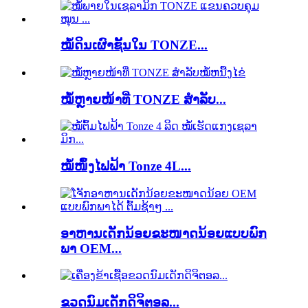
ໝໍ້ດິນເຜົາຊັ້ນໃນ TONZE...
ໝໍ້ຫຼາຍໜ້າທີ່ TONZE ສຳລັບ...
ໝໍ້ໜຶ້ງໄຟຟ້າ Tonze 4L...
ອາຫານເດັກນ້ອຍຂະໜາດນ້ອຍແບບພົກ
ພາ OEM...
ຂວດນົມເດັກດິຈິຕອລ...