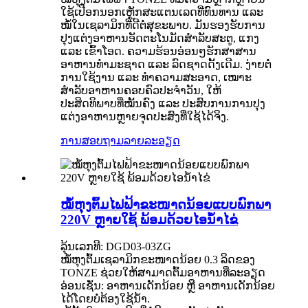
ໃຊ້ເປືອກນອກເຫຼັກສະແຕນເລດທີ່ທົນທານ ແລະ
ໝໍ້ໃນເຊລາມິກທີ່ດີຕໍ່ສຸຂະພາບ. ມັນຮອງຮັບການ
ປຸງແຕ່ງອາຫານອັດຕະໂນມັດສຳລັບສະຕູ, ແກງ
ແລະ ເຂົ້າໂອດ. ຄວາມຮ້ອນອ່ອນໆຮັກສາສານ
ອາຫານທຳມະຊາດ ແລະ ລົດຊາດດັ້ງເດີມ. ງ່າຍຕໍ່
ການໃຊ້ງານ ແລະ ທຳຄວາມສະອາດ, ເໝາະ
ສຳລັບອາຫານຄອບຄົວປະຈຳວັນ, ໃຫ້
ປະສິດທິພາບທີ່ໝັ້ນຄົງ ແລະ ປະສົບການການປຸງ
ແຕ່ງອາຫານຫຼາຍຈຸດປະສົງທີ່ໃຊ້ໄດ້ຈິງ.
ການສອບຖາມ
ລາຍລະອຽດ
ໝໍ້ຫຸງຕົ້ມໄຟຟ້າຂະໜາດນ້ອຍແບບພົກພາ
220V ຫຼາຍໃຊ້ ພ້ອມດ້ວຍໄອນ້ຳໄຂ່
ລຸ້ນເລກທີ: DGD03-03ZG
ໝໍ້ຫຸງຕົ້ມເຊລາມິກຂະໜາດນ້ອຍ 0.3 ລິດຂອງ
TONZE ຊ່ວຍໃຫ້ສາມາດຕົ້ມອາຫານທີ່ລະອຽດ
ອ່ອນເຊັ່ນ: ອາຫານເດັກນ້ອຍ ຫຼື ອາຫານເດັກນ້ອຍ
ໄດ້ໂດຍບໍ່ຕ້ອງໃຊ້ນໍ້າ.