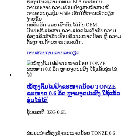
ໝໍ້ຊັ້ນໃນເຊລາມິກທີ່ບໍ່ມີ BPA ຮັບປະກັນ
ການກະຈາຍຄວາມຮ້ອນຢ່າງສະໝໍ່າສະເໝີ
ການຄວບຄຸມປຸ່ມ while ເຮັດໃຫ້ການເຮັດວຽກ
ງ່າຍຂຶ້ນ
ກະທັດຮັດ ແລະ ເຂົ້າກັນໄດ້ກັບ OEM
ມັນປະສົມປະສານຄວາມປອດໄພເຂົ້າກັບຄວາມ
ຄ່ອງແຄ້ວສຳລັບເຮືອນຄົວຂະໜາດນ້ອຍ ຫຼື ຄວາມ
ຕ້ອງການດ້ານການດູແລເດັກ.
ການສອບຖາມ
ລາຍລະອຽດ
ໝໍ້ຫຸງຕົ້ມໄຟຟ້າຂະໜາດນ້ອຍ TONZE
ຂະໜາດ 0.6 ລິດ ຫຼາຍຈຸດປະສົງ ໃຊ້ແລ້ວ
ອຸ່ນໄຂ່ໄດ້
ລຸ້ນເລກທີ: 3ZG 0.6L
ຂໍແນະນຳໝໍ້ຫຸງຊ້າຂະໜາດນ້ອຍ TONZE 0.6