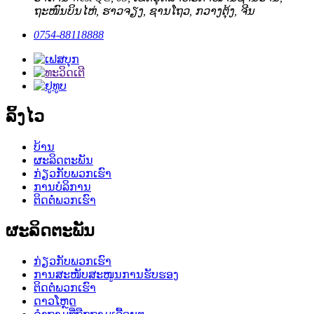
ຖະໜົນບິນໄຫ່, ຮາວຈຽງ, ຊານໂຖວ, ກວາງຕຸ້ງ, ຈີນ
0754-88118888
ລິ້ງໄວ
ບ້ານ
ຜະລິດຕະພັນ
ກ່ຽວກັບພວກເຮົາ
ການບໍລິການ
ຕິດຕໍ່ພວກເຮົາ
ຜະລິດຕະພັນ
ກ່ຽວກັບພວກເຮົາ
ການສະໜັບສະໜູນການຮັບຮອງ
ຕິດຕໍ່ພວກເຮົາ
ດາວໂຫຼດ