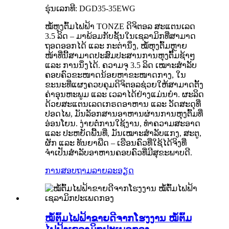
ຮຸ່ນເລກທີ: DGD35-35EWG
ໝໍ້ຫຸງຕົ້ມໄຟຟ້າ TONZE ດິຈິຕອລ ສະແຕນເລດ
3.5 ລິດ – ມາພ້ອມກັບຊັ້ນໃນເຊລາມິກທີ່ສາມາດ
ຖອດອອກໄດ້ ແລະ ກະຕ່ານຶ່ງ, ໝໍ້ຫຸງຕົ້ມຫຼາຍ
ໜ້າທີ່ນີ້ສາມາດປະສົມປະສານການຫຸງຕົ້ມຊ້າໆ
ແລະ ການນຶ່ງໄດ້. ຄວາມຈຸ 3.5 ລິດ ເໝາະສຳລັບ
ຄອບຄົວຂະໜາດນ້ອຍຫາຂະໜາດກາງ, ໃນ
ຂະນະທີ່ແຜງຄວບຄຸມດິຈິຕອລຊ່ວຍໃຫ້ສາມາດຕັ້ງ
ຄ່າອຸນຫະພູມ ແລະ ເວລາໄດ້ຢ່າງແມ່ນຍຳ. ຜະລິດ
ດ້ວຍສະແຕນເລດເກຣດອາຫານ ແລະ ວັດສະດຸທີ່
ປອດໄພ, ມັນລັອກສານອາຫານຜ່ານການຫຸງຕົ້ມທີ່
ອ່ອນໂຍນ. ງ່າຍຕໍ່ການໃຊ້ງານ, ທຳຄວາມສະອາດ
ແລະ ປະຫຍັດພື້ນທີ່, ມັນເໝາະສຳລັບແກງ, ສະຕູ,
ຜັກ ແລະ ທັນຍາພືດ – ເຮືອນຄົວທີ່ໃຊ້ໄດ້ຈິງທີ່
ຈຳເປັນສຳລັບອາຫານຄອບຄົວທີ່ມີສຸຂະພາບດີ.
ການສອບຖາມ
ລາຍລະອຽດ
ໝໍ້ຕົ້ມໄຟຟ້າຂາຍດີຈາກໂຮງງານ ໝໍ້ຕົ້ມ