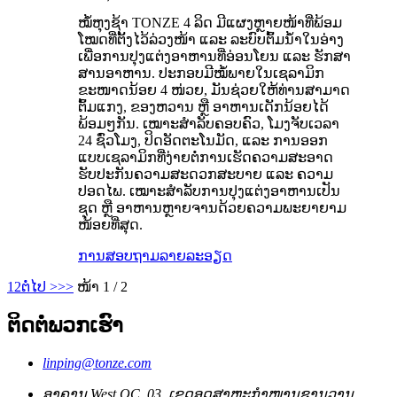
ໝໍ້ຫຸງຊ້າ TONZE 4 ລິດ ມີແຜງຫຼາຍໜ້າທີ່ພ້ອມ
ໂໝດທີ່ຕັ້ງໄວ້ລ່ວງໜ້າ ແລະ ລະບົບຕົ້ມນ້ຳໃນອ່າງ
ເພື່ອການປຸງແຕ່ງອາຫານທີ່ອ່ອນໂຍນ ແລະ ຮັກສາ
ສານອາຫານ. ປະກອບມີໝໍ້ພາຍໃນເຊລາມິກ
ຂະໜາດນ້ອຍ 4 ໜ່ວຍ, ມັນຊ່ວຍໃຫ້ທ່ານສາມາດ
ຕົ້ມແກງ, ຂອງຫວານ ຫຼື ອາຫານເດັກນ້ອຍໄດ້
ພ້ອມໆກັນ. ເໝາະສຳລັບຄອບຄົວ, ໂມງຈັບເວລາ
24 ຊົ່ວໂມງ, ປິດອັດຕະໂນມັດ, ແລະ ການອອກ
ແບບເຊລາມິກທີ່ງ່າຍຕໍ່ການເຮັດຄວາມສະອາດ
ຮັບປະກັນຄວາມສະດວກສະບາຍ ແລະ ຄວາມ
ປອດໄພ. ເໝາະສຳລັບການປຸງແຕ່ງອາຫານເປັນ
ຊຸດ ຫຼື ອາຫານຫຼາຍຈານດ້ວຍຄວາມພະຍາຍາມ
ໜ້ອຍທີ່ສຸດ.
ການສອບຖາມ
ລາຍລະອຽດ
1
2
ຕໍ່ໄປ >
>>
ໜ້າ 1 / 2
ຕິດຕໍ່ພວກເຮົາ
linping@tonze.com
ອາຄານ West QC, 03, ເຂດອຸດສາຫະກຳໜານຊານວານ,