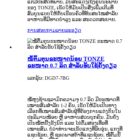
ແຕ່ມີປະສິດທິພາບ, ມັນສະແດງເຖິງຄຸນນະພາບ
ຂອງ TONZE, ເຮັດໃຫ້ມັນເປັນສິ່ງເພີ່ມເຕີມທີ່
ສົມບູນແບບໃຫ້ກັບເຮືອນຄົວທີ່ທັນສະໄໝສຳລັບ
ອາຫານທີ່ມີທາດບຳລຸງ ແລະ ສະດວກສະບາຍ.
ການສອບຖາມ
ລາຍລະອຽດ
ໝໍ້ຕົ້ມຕຸນຂະໜາດນ້ອຍ TONZE
ຂະໜາດ 0.7 ລິດ ສຳລັບຮັບໃຊ້ຄັ້ງດຽວ
ເລກລຸ້ນ: DGD7-7BG
ໝໍ້ຫຸງຊ້າເຊລາມິກຄວາມຈຸ 0.7 ລິດ ມີຂະໜາດທີ່
ເໝາະສົມສຳລັບ 1-2 ຄົນ, ເຮັດໃຫ້ມັນເປັນທາງ
ເລືອກທີ່ເໝາະສົມສຳລັບຜູ້ທີ່ຕ້ອງການແຕ່ງກິນໃນ
ປະລິມານໜ້ອຍ ຫຼື ອາຫານສ່ວນບຸກຄົນ. ມັນຍັງ
ເປັນໝໍ້ຫນື້ງຮັງນົກ ແລະ ໄຂ່ຕົ້ມສອງເທື່ອທີ່
ເໝາະສົມ. ບໍ່ວ່າທ່ານຈະເຮັດແກງທີ່ອົບອຸ່ນ, ແກງທີ່
ແຊບຊ້ອຍ, ຫຼື ຊອດພາສຕ້າທີ່ແຊບຊ້ອຍ, ໝໍ້ຕົ້ມນີ້