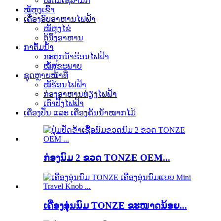
ໝໍ້ຕົ້ມເຊລາມິກ
ໝໍ້ຫຸງເຂົ້າ
ເຄື່ອງອົບອາຫານໄຟຟ້າ
ໝໍ້ຫຸງໄຂ່
ຕູ້ນຶ້ງອາຫານ
ກາຕົ້ມນ້ຳ
ກະຕຸກນ້ຳຮ້ອນໄຟຟ້າ
ໝໍ້ສຸຂະພາບ
ຊຸດຫຼາຍໜ້າທີ່
ໝໍ້ຮ້ອນໄຟຟ້າ
ກ່ອງອາຫານທ່ຽງໄຟຟ້າ
ເຕົາປີ້ງໄຟຟ້າ
ເຄື່ອງປັ່ນ ແລະ ເຄື່ອງຄັ້ນນ້ຳໝາກໄມ້
ກ່ອງນົມ 2 ຂວດ TONZE OEM...
ເຄື່ອງອຸ່ນນົມ TONZE ຂະໜາດນ້ອຍ...