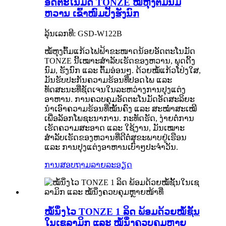
ອັດຕະໂນມັດ TONZE ໝໍ້ຫຸງຕົ້ມນົມ
ຫວານ ເຂົ້າໜົມປັງຮັງນົກ
ລຸ້ນເລກທີ: GSD-W122B
ໝໍ້ຫຸງຕົ້ມແກ້ວໄຟຟ້າຂະໜາດນ້ອຍອັດຕະໂນມັດ
TONZE ນີ້ເໝາະສຳລັບເຮັດຂອງຫວານ, ພຸດດິ້ງ
ນົມ, ຮັງນົກ ແລະ ຕົ້ມອ່ອນໆ. ດ້ວຍໝໍ້ແກ້ວໂປ່ງໃສ,
ມັນຮັບປະກັນຄວາມຮ້ອນທີ່ປອດໄພ ແລະ
ທັດສະນະທີ່ຊັດເຈນໃນລະຫວ່າງການປຸງແຕ່ງ
ອາຫານ. ການຄວບຄຸມອັດຕະໂນມັດອັດສະລິຍະ
ນຳເອົາຄວາມຮ້ອນທີ່ໝັ້ນຄົງ ແລະ ສະໝໍ່າສະເໝີ
ເພື່ອລັອກໂພຊະນາການ. ກະທັດຮັດ, ງ່າຍຕໍ່ການ
ເຮັດຄວາມສະອາດ ແລະ ໃຊ້ງານ, ມັນເໝາະ
ສຳລັບເຮັດຂອງຫວານທີ່ດີຕໍ່ສຸຂະພາບຢູ່ເຮືອນ
ແລະ ການປຸງແຕ່ງອາຫານເບົາໆປະຈຳວັນ.
ການສອບຖາມ
ລາຍລະອຽດ
ໝໍ້ນຶ່ງໄວ TONZE 1 ລິດ ພ້ອມດ້ວຍໝໍ້ຊັ້ນ
ໃນເຊລາມິກ ແລະ ໝໍ້ນຶ່ງຄວບຄຸມຫຼາຍ