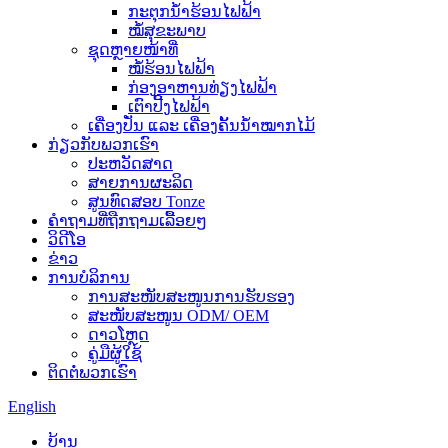
ກະຕຸກນ້ຳຮ້ອນໄຟຟ້າ
ໝໍ້ສຸຂະພາບ
ຊຸດຫຼາຍໜ້າທີ່
ໝໍ້ຮ້ອນໄຟຟ້າ
ກ່ອງອາຫານທ່ຽງໄຟຟ້າ
ເຕົາປີ້ງໄຟຟ້າ
ເຄື່ອງປັ່ນ ແລະ ເຄື່ອງຄັ້ນນ້ຳໝາກໄມ້
ກ່ຽວກັບພວກເຮົາ
ປະຫວັດສາດ
ສາຍການຜະລິດ
ສູນທົດສອບ Tonze
ຄຳຖາມທີ່ຖືກຖາມເລື້ອຍໆ
ວິດີໂອ
ຂ່າວ
ການບໍລິການ
ການສະໜັບສະໜູນການຮັບຮອງ
ສະໜັບສະໜູນ ODM/ OEM
ດາວໂຫຼດ
ຄູ່ມືຜູ້ໃຊ້
ຕິດຕໍ່ພວກເຮົາ
English
ບ້ານ