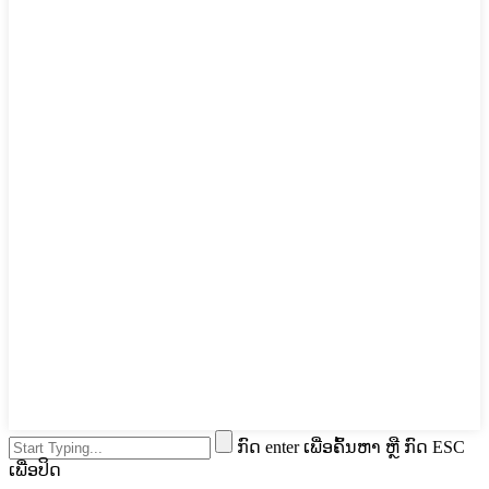
ກົດ enter ເພື່ອຄົ້ນຫາ ຫຼື ກົດ ESC
ເພື່ອປິດ