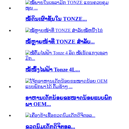
ໝໍ້ດິນເຜົາຊັ້ນໃນ TONZE...
ໝໍ້ຫຼາຍໜ້າທີ່ TONZE ສຳລັບ...
ໝໍ້ໜຶ້ງໄຟຟ້າ Tonze 4L...
ອາຫານເດັກນ້ອຍຂະໜາດນ້ອຍແບບພົກ
ພາ OEM...
ຂວດນົມເດັກດິຈິຕອລ...