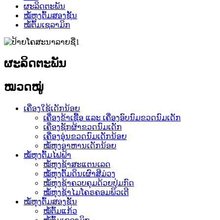
ຜະລິດຕະພັນ
ໝໍ້ຫຸງຕົ້ມສອງຊັ້ນ
ໝໍ້ຕົ້ມເຊລາມິກ
ຜະລິດຕະພັນ
ໝວດໝູ່
ເຄື່ອງໃຊ້ເດັກນ້ອຍ
ເຄື່ອງຂ້າເຊື້ອ ແລະ ເຄື່ອງອົບນົມຂວດນົມເດັກ
ເຄື່ອງຊັກຜ້າຂວດນົມເດັກ
ເຄື່ອງອຸ່ນຂວດນົມເດັກນ້ອຍ
ໝໍ້ຫຸງອາຫານເດັກນ້ອຍ
ໝໍ້ຫຸງຕົ້ມໄຟຟ້າ
ໝໍ້ຫຸງຊ້າສະແຕນເລດ
ໝໍ້ຫຸງຕົ້ມດິນເຜົາສີມ່ວງ
ໝໍ້ຫຸງຊ້າຄວບຄຸມດ້ວຍປຸ່ມກົດ
ໝໍ້ຫຸງຊ້າໄມໂຄຣຄອມພິວເຕີ
ໝໍ້ຫຸງຕົ້ມສອງຊັ້ນ
ໝໍ້ຕົ້ມແກ້ວ