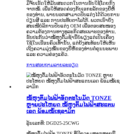
ມືຈັບເຮັດໃຫ້ມັນສະດວກໃນການຮັບໃຊ້ໂດຍກົງ
ຈາກໝໍ້. ເພື່ອໃຫ້ສອດຄ່ອງກັບເອກະລັກຂອງຍີ່ຫໍ້
ຂອງທ່ານ, ພາຍນອກສາມາດປັບແຕ່ງໄດ້ດ້ວຍການ
ປ່ຽນສີ ແລະ ການປະທັບຕາໂລໂກ້. ພວກເຮົາຍັງ
ສະເໜີບໍລິການປັບແຕ່ງ OEM ເພື່ອຕອບສະໜອງ
ຄວາມຕ້ອງການທາງທຸລະກິດສະເພາະຂອງທ່ານ,
ຮັບປະກັນວ່າໝໍ້ຫຸງຕົ້ມຊ້ານີ້ບໍ່ພຽງແຕ່ເປັນເຄື່ອງ
ໃຊ້ໃນເຮືອນຄົວເທົ່ານັ້ນ, ແຕ່ຍັງສະທ້ອນໃຫ້ເຫັນ
ເຖິງຄວາມມຸ່ງໝັ້ນຂອງຍີ່ຫໍ້ຂອງທ່ານຕໍ່ຄຸນນະພາບ
ແລະ ຄວາມຄ່ອງແຄ້ວ.
ການສອບຖາມ
ລາຍລະອຽດ
ໝໍ້ຫຸງຕົ້ມໄຟຟ້າອັດຕະໂນມັດ TONZE
ຫຼາຍປະໂຫຍດ ໝໍ້ຫຸງຕົ້ມໄຟຟ້າສະແຕນ
ເລດ ພ້ອມໝໍ້ເຊລາມິກ
ລຸ້ນເລກທີ: DGD25-25CWG
ໝໍ້ຫຸງຕົ້ມໄຟຟ້າ TONZE ທີ່ມີຄວາມຫຼາກຫຼາຍນີ້