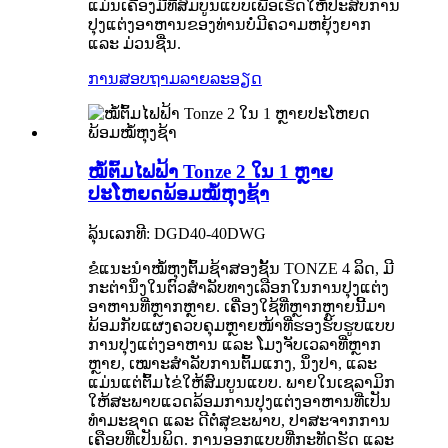
ແມ່ນເຄື່ອງມືທີ່ສົມບູນແບບເພື່ອເຮັດໃຫ້ປະສົບການ
ປຸງແຕ່ງອາຫານຂອງທ່ານບໍ່ມີຄວາມຫຍຸ້ງຍາກ
ແລະ ມ່ວນຊື່ນ.
ການສອບຖາມ
ລາຍລະອຽດ
ໝໍ້ຕົ້ມໄຟຟ້າ Tonze 2 ໃນ 1 ຫຼາຍ
ປະໂຫຍດພ້ອມໝໍ້ຫຸງຊ້າ
ລຸ້ນເລກທີ: DGD40-40DWG
ຂໍແນະນຳໝໍ້ຫຸງຕົ້ມຊ້າສອງຊັ້ນ TONZE 4 ລິດ, ມີ
ກະຕ່ານຶ່ງໃນຕົວສຳລັບທາງເລືອກໃນການປຸງແຕ່ງ
ອາຫານທີ່ຫຼາກຫຼາຍ. ເຄື່ອງໃຊ້ທີ່ຫຼາກຫຼາຍນີ້ມາ
ພ້ອມກັບແຜງຄວບຄຸມຫຼາຍໜ້າທີ່ຮອງຮັບຮູບແບບ
ການປຸງແຕ່ງອາຫານ ແລະ ໂມງຈັບເວລາທີ່ຫຼາກ
ຫຼາຍ, ເໝາະສຳລັບການຕົ້ມແກງ, ນຶ່ງປາ, ແລະ
ແມ່ນແຕ່ຕົ້ມໄຂ່ໃຫ້ສົມບູນແບບ. ພາຍໃນເຊລາມິກ
ໃຫ້ສະພາບແວດລ້ອມການປຸງແຕ່ງອາຫານທີ່ເປັນ
ທຳມະຊາດ ແລະ ດີຕໍ່ສຸຂະພາບ, ປາສະຈາກການ
ເຄືອບທີ່ເປັນພິດ. ການອອກແບບທີ່ກະທັດຮັດ ແລະ