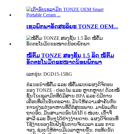
ເຊວພົກພາອັດສະລິຍະ TONZE OEM...
ໝໍ້ຕົ້ມ TONZE ສອງຊັ້ນ 1.5 ລິດ ໝໍ້ຕົ້ມ
ອັດຕະໂນມັດຂະໜາດນ້ອຍພົກພາ
ເລກຮຸ່ນ: DGD15-15BG
ຂໍແນະນຳໝໍ້ຕົ້ມ ແລະ ໝໍ້ຕົ້ມແບບແຜງດິຈິຕອນ
ຂອງ TONZE - ປອດໄພ ແລະ ຫຼາກຫຼາຍ! ດ້ວຍໝໍ້
ຊັ້ນໃນເຊລາມິກທີ່ບໍ່ມີສານ BPA ແລະ ບໍ່ມີການ
ເຄືອບທີ່ເປັນອັນຕະລາຍ, ມັນໃຫ້ຄວາມສຳຄັນກັບ
ການປຸງແຕ່ງອາຫານທີ່ດີຕໍ່ສຸຂະພາບ. ມາພ້ອມກັບ
ຖາດອົບ, ມັນສາມາດອົບໄຂ່ໄດ້ 6 ໜ່ວຍ, ເຂົ້າຈີ່
ສາລີ ແລະ ອື່ນໆໄດ້ຢ່າງງ່າຍດາຍ. ແຜງດິຈິຕອນທີ່
ໃຊ້ງ່າຍຮອງຮັບຟັງຊັນການຈັບເວລາ ແລະ ການ
ຈອງ, ຊ່ວຍໃຫ້ທ່ານມີເວລາຫຼາຍຂຶ້ນ. ກະທັດຮັດ