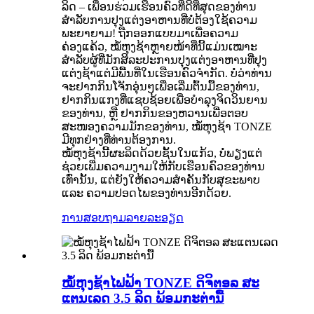
ລິດ – ເພື່ອນຮ່ວມເຮືອນຄົວທີ່ດີທີ່ສຸດຂອງທ່ານ
ສຳລັບການປຸງແຕ່ງອາຫານທີ່ບໍ່ຕ້ອງໃຊ້ຄວາມ
ພະຍາຍາມ! ຖືກອອກແບບມາເພື່ອຄວາມ
ຄ່ອງແຄ້ວ, ໝໍ້ຫຸງຊ້າຫຼາຍໜ້າທີ່ນີ້ແມ່ນເໝາະ
ສຳລັບຜູ້ທີ່ມັກສິລະປະການປຸງແຕ່ງອາຫານທີ່ປຸງ
ແຕ່ງຊ້າແຕ່ມີພື້ນທີ່ໃນເຮືອນຄົວຈຳກັດ. ບໍ່ວ່າທ່ານ
ຈະຢາກກິນໂຈັກອຸ່ນໆເພື່ອເລີ່ມຕົ້ນມື້ຂອງທ່ານ,
ຢາກກິນແກງທີ່ແຊບຊ້ອຍເພື່ອບຳລຸງຈິດວິນຍານ
ຂອງທ່ານ, ຫຼື ຢາກກິນຂອງຫວານເພື່ອຕອບ
ສະໜອງຄວາມມັກຂອງທ່ານ, ໝໍ້ຫຸງຊ້າ TONZE
ມີທຸກຢ່າງທີ່ທ່ານຕ້ອງການ.
ໝໍ້ຫຸງຊ້ານີ້ຜະລິດດ້ວຍຊັ້ນໃນແກ້ວ, ບໍ່ພຽງແຕ່
ຊ່ວຍເພີ່ມຄວາມງາມໃຫ້ກັບເຮືອນຄົວຂອງທ່ານ
ເທົ່ານັ້ນ, ແຕ່ຍັງໃຫ້ຄວາມສຳຄັນກັບສຸຂະພາບ
ແລະ ຄວາມປອດໄພຂອງທ່ານອີກດ້ວຍ.
ການສອບຖາມ
ລາຍລະອຽດ
ໝໍ້ຫຸງຊ້າໄຟຟ້າ TONZE ດິຈິຕອລ ສະ
ແຕນເລດ 3.5 ລິດ ພ້ອມກະຕ່ານື້