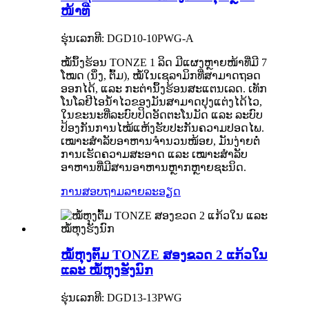
ໜ້າທີ່
ຮຸ່ນເລກທີ: DGD10-10PWG-A
ໝໍ້ນຶ້ງຮ້ອນ TONZE 1 ລິດ ມີແຜງຫຼາຍໜ້າທີ່ມີ 7
ໂໝດ (ນຶ່ງ, ຕົ້ມ), ໝໍ້ໃນເຊລາມິກທີ່ສາມາດຖອດ
ອອກໄດ້, ແລະ ກະຕ່ານຶ້ງຮ້ອນສະແຕນເລດ. ເທັກ
ໂນໂລຢີໄອນ້ຳໄວຂອງມັນສາມາດປຸງແຕ່ງໄດ້ໄວ,
ໃນຂະນະທີ່ລະບົບປິດອັດຕະໂນມັດ ແລະ ລະບົບ
ປ້ອງກັນການໄໝ້ແຫ້ງຮັບປະກັນຄວາມປອດໄພ.
ເໝາະສຳລັບອາຫານຈຳນວນໜ້ອຍ, ມັນງ່າຍຕໍ່
ການເຮັດຄວາມສະອາດ ແລະ ເໝາະສຳລັບ
ອາຫານທີ່ມີສານອາຫານຫຼາກຫຼາຍຊະນິດ.
ການສອບຖາມ
ລາຍລະອຽດ
ໝໍ້ຫຸງຕົ້ມ TONZE ສອງຂວດ 2 ແກ້ວໃນ
ແລະ ໝໍ້ຫຸງຮັງນົກ
ຮຸ່ນເລກທີ: DGD13-13PWG