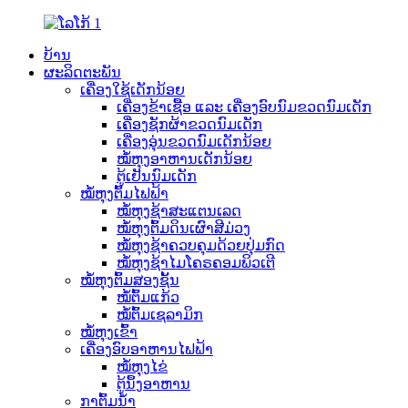
ບ້ານ
ຜະລິດຕະພັນ
ເຄື່ອງໃຊ້ເດັກນ້ອຍ
ເຄື່ອງຂ້າເຊື້ອ ແລະ ເຄື່ອງອົບນົມຂວດນົມເດັກ
ເຄື່ອງຊັກຜ້າຂວດນົມເດັກ
ເຄື່ອງອຸ່ນຂວດນົມເດັກນ້ອຍ
ໝໍ້ຫຸງອາຫານເດັກນ້ອຍ
ຕູ້ເຢັນນົມເດັກ
ໝໍ້ຫຸງຕົ້ມໄຟຟ້າ
ໝໍ້ຫຸງຊ້າສະແຕນເລດ
ໝໍ້ຫຸງຕົ້ມດິນເຜົາສີມ່ວງ
ໝໍ້ຫຸງຊ້າຄວບຄຸມດ້ວຍປຸ່ມກົດ
ໝໍ້ຫຸງຊ້າໄມໂຄຣຄອມພິວເຕີ
ໝໍ້ຫຸງຕົ້ມສອງຊັ້ນ
ໝໍ້ຕົ້ມແກ້ວ
ໝໍ້ຕົ້ມເຊລາມິກ
ໝໍ້ຫຸງເຂົ້າ
ເຄື່ອງອົບອາຫານໄຟຟ້າ
ໝໍ້ຫຸງໄຂ່
ຕູ້ນຶ້ງອາຫານ
ກາຕົ້ມນ້ຳ