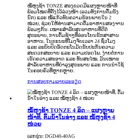
ໝໍ້ຫຸງຊ້າ TONZE ສອງຂວດມີແຜງຫຼາຍໜ້າທີ່
ພ້ອມໂໝດທີ່ຕັ້ງໄວ້ລ່ວງໜ້າ (ລວມທັງການຕົ້ມຮັງ
ນົກ) ແລະ ໝໍ້ແກ້ວທົນຄວາມຮ້ອນພາຍໃນ 2
ໜ່ວຍ, ຊ່ວຍໃຫ້ທ່ານສາມາດຕົ້ມອາຫານສອງຈານ
ພ້ອມໆກັນ. ເໝາະສຳລັບສູດອາຫານທີ່ດີຕໍ່
ສຸຂະພາບ, ການຕົ້ມຊ້າໆທີ່ອ່ອນໂຍນຮັກສາສານ
ອາຫານ, ໃນຂະນະທີ່ໂມງຈັບເວລາ 24 ຊົ່ວໂມງ
ແລະ ລະບົບປິດອັດຕະໂນມັດຮັບປະກັນຄວາມ
ສະດວກສະບາຍ ແລະ ຄວາມປອດໄພ. ງ່າຍຕໍ່ການ
ເຮັດຄວາມສະອາດ ແລະ ທັນສະໄໝ, ມັນເໝາະ
ສຳລັບອາຫານທີ່ບຳລຸງສຸຂະພາບ ແລະ ການນຳໃຊ້
ໃນຄອບຄົວທີ່ຫຼາກຫຼາຍ.
ການສອບຖາມ
ລາຍລະອຽດ
ໝໍ້ຫຸງຊ້າ TONZE 4 ລິດ – ແຜງຫຼາຍ
ໜ້າທີ່, ຕົ້ມນ້ຳໃນອ່າງ ແລະ ໝໍ້ຫຸງຊ້າ 4
ໜ່ວຍ
ເລກຮຸ່ນ: DGD40-40AG