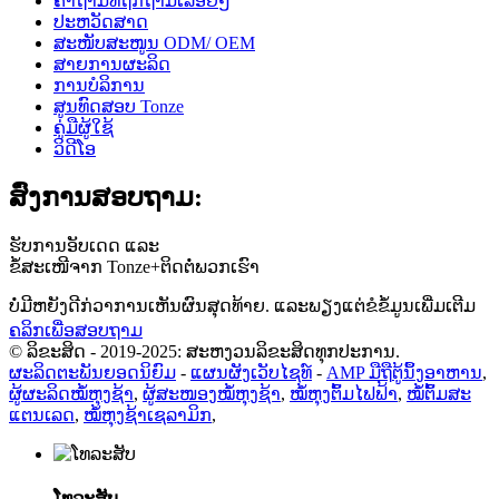
ຄຳຖາມທີ່ຖືກຖາມເລື້ອຍໆ
ປະຫວັດສາດ
ສະໜັບສະໜູນ ODM/ OEM
ສາຍການຜະລິດ
ການບໍລິການ
ສູນທົດສອບ Tonze
ຄູ່ມືຜູ້ໃຊ້
ວິດີໂອ
ສົ່ງການສອບຖາມ:
ຮັບການອັບເດດ ແລະ
ຂໍ້ສະເໜີຈາກ Tonze+ຕິດຕໍ່ພວກເຮົາ
ບໍ່ມີຫຍັງດີກ່ວາການເຫັນຜົນສຸດທ້າຍ. ແລະພຽງແຕ່ຂໍຂໍ້ມູນເພີ່ມເຕີມ
ຄລິກເພື່ອສອບຖາມ
© ລິຂະສິດ - 2019-2025: ສະຫງວນລິຂະສິດທຸກປະການ.
ຜະລິດຕະພັນຍອດນິຍົມ
-
ແຜນຜັງເວັບໄຊທ໌
-
AMP ມືຖື
ຕູ້ນຶ້ງອາຫານ
,
ຜູ້ຜະລິດໝໍ້ຫຸງຊ້າ
,
ຜູ້ສະໜອງໝໍ້ຫຸງຊ້າ
,
ໝໍ້ຫຸງຕົ້ມໄຟຟ້າ
,
ໝໍ້ຕົ້ມສະ
ແຕນເລດ
,
ໝໍ້ຫຸງຊ້າເຊລາມິກ
,
ໂທລະສັບ