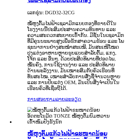
ໄຟຟ້າເຊລາມິກປະເພດກອງ
ເລກຮຸ່ນ: DGD32-32CG
ໝໍ້ຫຸງຕົ້ມໄຟຟ້າເຊລາມິກແບບກອງທີ່ຂາຍດີໃນ
ໂຮງງານນີ້ປະສົມປະສານຄວາມທົນທານ ແລະ
ຄວາມສະດວກສະບາຍເຂົ້າກັນ. ມີຊັ້ນໃນເຊລາມິກ
ທີ່ມີຄຸນນະພາບສູງເພື່ອຮັກສາຄວາມຮ້ອນ ແລະ ໂພ
ຊະນາການຢ່າງສະໝໍ່າສະເໝີ, ມັນສະເໜີໂໝດ
ປຸງແຕ່ງອາຫານຫຼາຍຮູບແບບສຳລັບຕົ້ມ, ແກງ,
ໂຈັກ ແລະ ອື່ນໆ. ດ້ວຍປະສິດທິພາບທີ່ປອດໄພ,
ໝັ້ນຄົງ, ການໃຊ້ງານງ່າຍ ແລະ ປະສິດທິພາບ
ດ້ານພະລັງງານ, ມັນເໝາະສົມກັບຄົວເຮືອນທີ່
ທັນສະໄໝ. ເໝາະສຳລັບການສັ່ງຊື້ຈຳນວນຫຼາຍ
ແລະ ການປັບແຕ່ງ OEM, ມັນເປັນສິ່ງຈຳເປັນໃນ
ເຮືອນຄົວທີ່ເຊື່ອຖືໄດ້.
ການສອບຖາມ
ລາຍລະອຽດ
ໝໍ້ຫຸງຕົ້ມແກ້ວໄຟຟ້າຂະໜາດນ້ອຍ