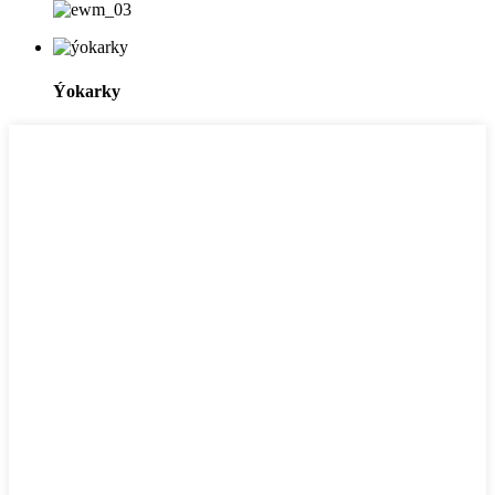
Ýokarky