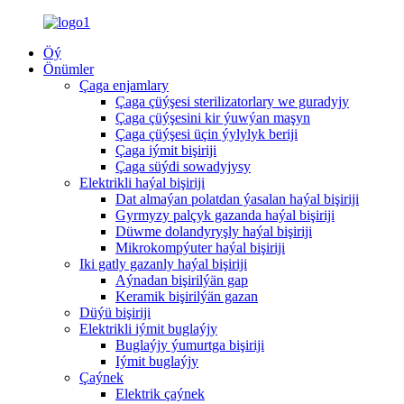
Öý
Önümler
Çaga enjamlary
Çaga çüýşesi sterilizatorlary we guradyjy
Çaga çüýşesini kir ýuwýan maşyn
Çaga çüýşesi üçin ýylylyk beriji
Çaga iýmit bişiriji
Çaga süýdi sowadyjysy
Elektrikli haýal bişiriji
Dat almaýan polatdan ýasalan haýal bişiriji
Gyrmyzy palçyk gazanda haýal bişiriji
Düwme dolandyryşly haýal bişiriji
Mikrokompýuter haýal bişiriji
Iki gatly gazanly haýal bişiriji
Aýnadan bişirilýän gap
Keramik bişirilýän gazan
Düýü bişiriji
Elektrikli iýmit buglaýjy
Buglaýjy ýumurtga bişiriji
Iýmit buglaýjy
Çaýnek
Elektrik çaýnek