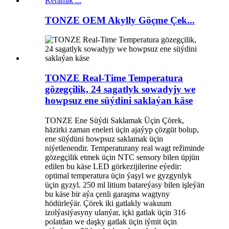
TONZE OEM Akylly Göçme Çek...
TONZE Real-Time Temperatura
gözegçilik, 24 sagatlyk sowadyjy we
howpsuz ene süýdini saklaýan käse
TONZE Ene Süýdi Saklamak Üçin Çörek,
häzirki zaman eneleri üçin ajaýyp çözgüt bolup,
ene süýdüni howpsuz saklamak üçin
niýetlenendir. Temperaturany real wagt režiminde
gözegçilik etmek üçin NTC sensory bilen üpjün
edilen bu käse LED görkezijilerine eýedir:
optimal temperatura üçin ýaşyl we gyzgynlyk
üçin gyzyl. 250 ml litium batareýasy bilen işleýän
bu käse bir aýa çenli garaşma wagtyny
hödürleýär. Çörek iki gatlakly wakuum
izolýasiýasyny ulanýar, içki gatlak üçin 316
polatdan we daşky gatlak üçin iýmit üçin