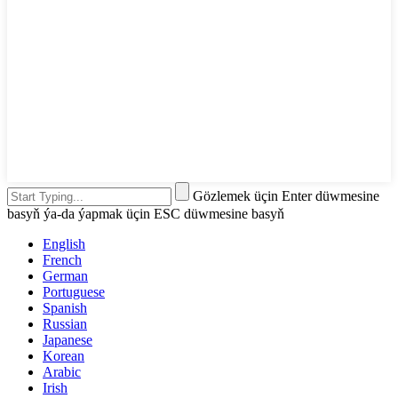
Gözlemek üçin Enter düwmesine
basyň ýa-da ýapmak üçin ESC düwmesine basyň
English
French
German
Portuguese
Spanish
Russian
Japanese
Korean
Arabic
Irish