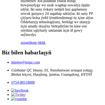
niýetlenen 304 polatdan ybarat bolup,
howpsuzlygy we uzak wagtlap sowadyş üpjün
edýär. Iki sany ýokary netijeli buz gaplamasy
sowuk gurşawy 24 sagatlap saklaýar, iki sany PP
çüýşesi bolsa ýeňil iýmitlendirmegi öz içine alýar.
Öňdebaryjy tehnologiýany, berkligi we ulanyjy
üçin amatly dizaýny birleşdirýän bu käse ene
süýdüni ygtybarly saklamak üçin iň gowy
saýlawdyr.
sorag
jikme-jiklik
Biz bilen habarlaşyň
linping@tonze.com
Günbatar QC binasy, 03, Nanshanwan senagat zolagy,
Binhai köçesi, Haojiang, Şantou, Guangdong, HYTAÝ
0754-88118888