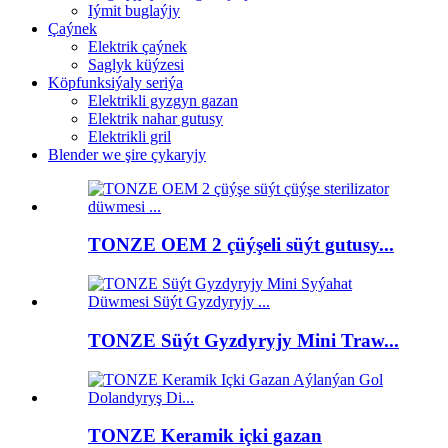
Iýmit buglaýjy
Çaýnek
Elektrik çaýnek
Saglyk küýzesi
Köpfunksiýaly seriýa
Elektrikli gyzgyn gazan
Elektrik nahar gutusy
Elektrikli gril
Blender we şire çykaryjy
TONZE OEM 2 çüýşeli süýt gutusy...
TONZE Süýt Gyzdyryjy Mini Traw...
TONZE Keramik içki gazan