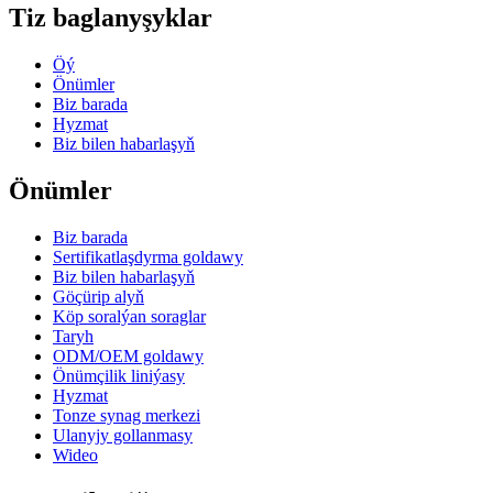
Tiz baglanyşyklar
Öý
Önümler
Biz barada
Hyzmat
Biz bilen habarlaşyň
Önümler
Biz barada
Sertifikatlaşdyrma goldawy
Biz bilen habarlaşyň
Göçürip alyň
Köp soralýan soraglar
Taryh
ODM/OEM goldawy
Önümçilik liniýasy
Hyzmat
Tonze synag merkezi
Ulanyjy gollanmasy
Wideo