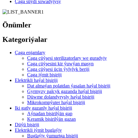
Çaga süýdi sowadyjysy
Önümler
Kategoriýalar
Çaga enjamlary
Çaga çüýşesi sterilizatorlary we guradyjy
Çaga çüýşesini kir ýuwýan maşyn
Çaga çüýşesi üçin ýylylyk beriji
Çaga iýmit bişiriji
Elektrikli haýal bişiriji
Dat almaýan polatdan ýasalan haýal bişiriji
Gyrmyzy palçyk gazanda haýal bişiriji
Düwme dolandyryşly haýal bişiriji
Mikrokompýuter haýal bişiriji
Iki gatly gazanly haýal bişiriji
Aýnadan bişirilýän gap
Keramik bişirilýän gazan
Düýü bişiriji
Elektrikli iýmit buglaýjy
Buglaýjy ýumurtga bişiriji