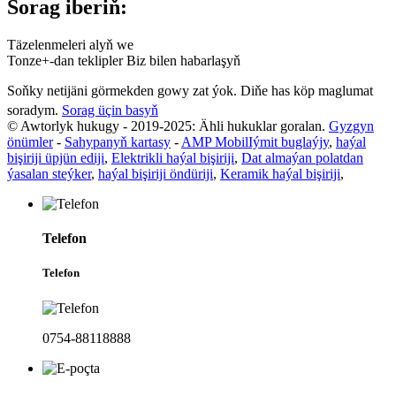
Sorag iberiň:
Täzelenmeleri alyň we
Tonze+-dan teklipler Biz bilen habarlaşyň
Soňky netijäni görmekden gowy zat ýok. Diňe has köp maglumat
soradym.
Sorag üçin basyň
© Awtorlyk hukugy - 2019-2025: Ähli hukuklar goralan.
Gyzgyn
önümler
-
Sahypanyň kartasy
-
AMP Mobil
Iýmit buglaýjy
,
haýal
bişiriji üpjün ediji
,
Elektrikli haýal bişiriji
,
Dat almaýan polatdan
ýasalan steýker
,
haýal bişiriji öndüriji
,
Keramik haýal bişiriji
,
Telefon
Telefon
0754-88118888