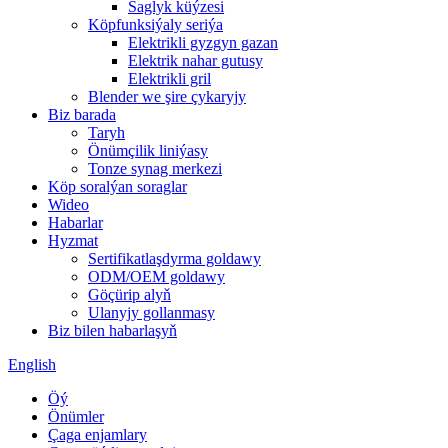
Saglyk küýzesi
Köpfunksiýaly seriýa
Elektrikli gyzgyn gazan
Elektrik nahar gutusy
Elektrikli gril
Blender we şire çykaryjy
Biz barada
Taryh
Önümçilik liniýasy
Tonze synag merkezi
Köp soralýan soraglar
Wideo
Habarlar
Hyzmat
Sertifikatlaşdyrma goldawy
ODM/OEM goldawy
Göçürip alyň
Ulanyjy gollanmasy
Biz bilen habarlaşyň
English
Öý
Önümler
Çaga enjamlary