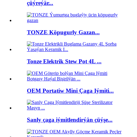
çüýreýär...
TONZE Köpugurly Gazan...
Tonze Elektrik Stew Pot 4L ...
OEM Portatiw Mini Çaga Iýmiti...
Sanly çaga iýmitlendirýän çüýşe...